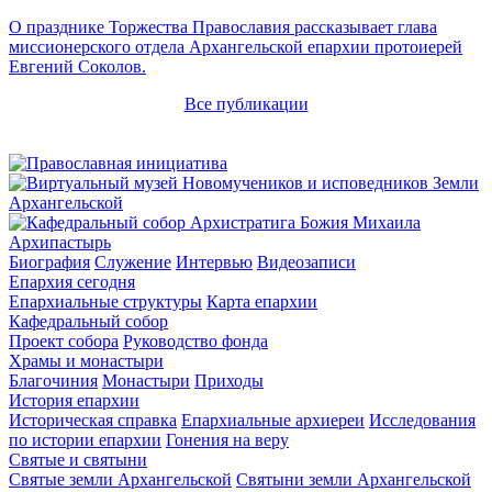
О празднике Торжества Православия рассказывает глава
миссионерского отдела Архангельской епархии протоиерей
Евгений Соколов.
Все публикации
Архипастырь
Биография
Служение
Интервью
Видеозаписи
Епархия сегодня
Епархиальные структуры
Карта епархии
Кафедральный собор
Проект собора
Руководство фонда
Храмы и монастыри
Благочиния
Монастыри
Приходы
История епархии
Историческая справка
Епархиальные архиереи
Исследования
по истории епархии
Гонения на веру
Святые и святыни
Святые земли Архангельской
Святыни земли Архангельской