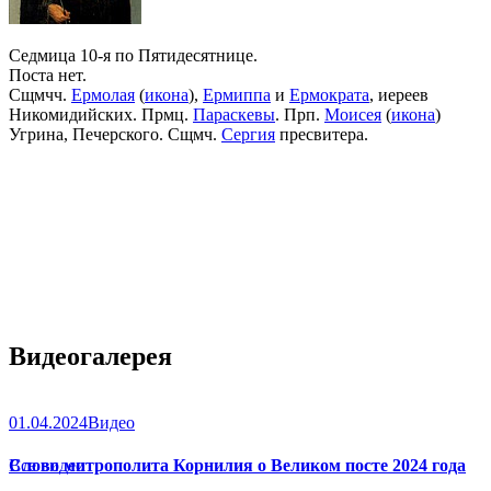
Седмица 10-я по Пятидесятнице.
Поста нет.
Сщмчч.
Ермолая
(
икона
),
Ермиппа
и
Ермократа
, иереев
Никомидийских. Прмц.
Параскевы
. Прп.
Моисея
(
икона
)
Угрина, Печерского. Сщмч.
Сергия
пресвитера.
Видеогалерея
01.04.2024
Видео
Слово митрополита Корнилия о Великом посте 2024 года
Все видео