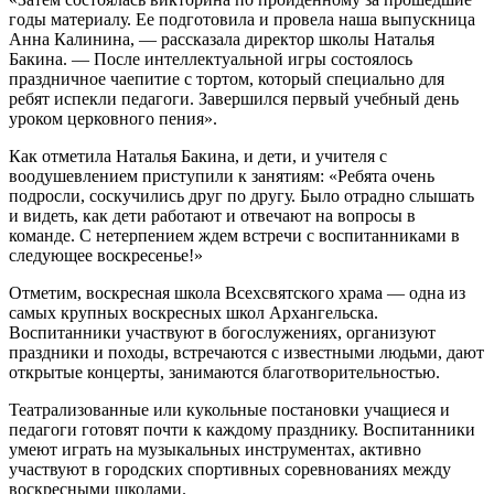
годы материалу. Ее подготовила и провела наша выпускница
Анна Калинина, — рассказала директор школы Наталья
Бакина. — После интеллектуальной игры состоялось
праздничное чаепитие с тортом, который специально для
ребят испекли педагоги. Завершился первый учебный день
уроком церковного пения».
Как отметила Наталья Бакина, и дети, и учителя с
воодушевлением приступили к занятиям: «Ребята очень
подросли, соскучились друг по другу. Было отрадно слышать
и видеть, как дети работают и отвечают на вопросы в
команде. С нетерпением ждем встречи с воспитанниками в
следующее воскресенье!»
Отметим, воскресная школа Всехсвятского храма — одна из
самых крупных воскресных школ Архангельска.
Воспитанники участвуют в богослужениях, организуют
праздники и походы, встречаются с известными людьми, дают
открытые концерты, занимаются благотворительностью.
Театрализованные или кукольные постановки учащиеся и
педагоги готовят почти к каждому празднику. Воспитанники
умеют играть на музыкальных инструментах, активно
участвуют в городских спортивных соревнованиях между
воскресными школами.