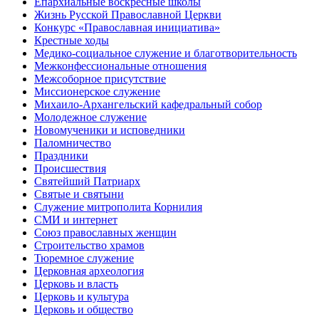
Епархиальные воскресные школы
Жизнь Русской Православной Церкви
Конкурс «Православная инициатива»
Крестные ходы
Медико-социальное служение и благотворительность
Межконфессиональные отношения
Межсоборное присутствие
Миссионерское служение
Михаило-Архангельский кафедральный собор
Молодежное служение
Новомученики и исповедники
Паломничество
Праздники
Происшествия
Святейший Патриарх
Святые и святыни
Служение митрополита Корнилия
СМИ и интернет
Союз православных женщин
Строительство храмов
Тюремное служение
Церковная археология
Церковь и власть
Церковь и культура
Церковь и общество