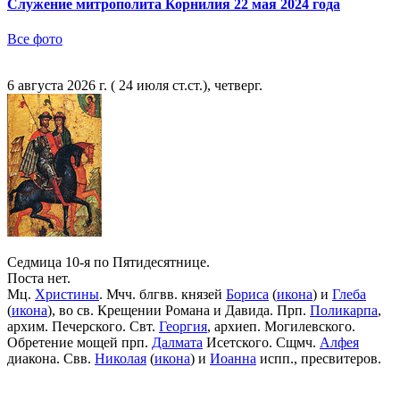
Служение митрополита Корнилия 22 мая 2024 года
Все фото
6 августа 2026 г. ( 24 июля ст.ст.), четверг.
Седмица 10-я по Пятидесятнице.
Поста нет.
Мц.
Христины
. Мчч. блгвв. князей
Бориса
(
икона
) и
Глеба
(
икона
), во св. Крещении Романа и Давида. Прп.
Поликарпа
,
архим. Печерского. Свт.
Георгия
, архиеп. Могилевского.
Обретение мощей прп.
Далмата
Исетского. Сщмч.
Алфея
диакона. Свв.
Николая
(
икона
) и
Иоанна
испп., пресвитеров.