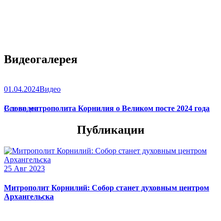
Видеогалерея
01.04.2024
Видео
Слово митрополита Корнилия о Великом посте 2024 года
Все видео
Публикации
25 Авг 2023
Митрополит Корнилий: Собор станет духовным центром
Архангельска