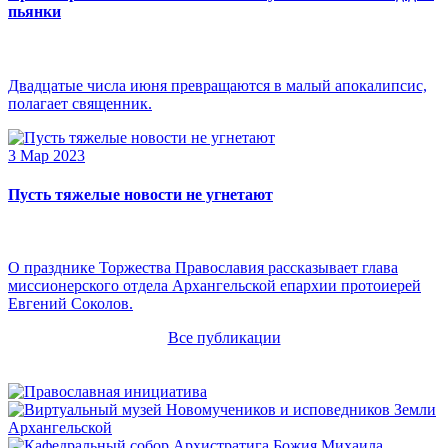
пьянки
Двадцатые числа июня превращаются в малый апокалипсис,
полагает священник.
3 Мар 2023
Пусть тяжелые новости не угнетают
О празднике Торжества Православия рассказывает глава
миссионерского отдела Архангельской епархии протоиерей
Евгений Соколов.
Все публикации