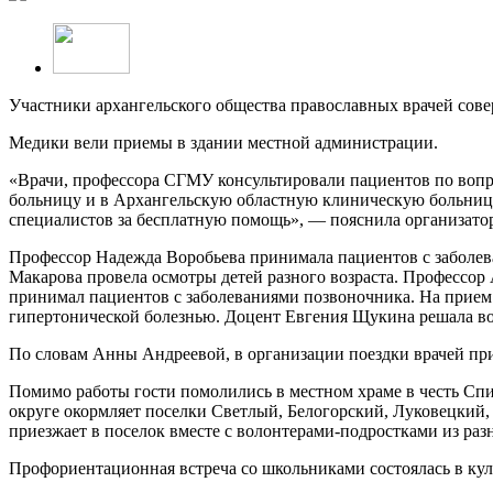
Участники архангельского общества православных врачей сове
Медики вели приемы в здании местной администрации.
«Врачи, профессора СГМУ консультировали пациентов по вопр
больницу и в Архангельскую областную клиническую больницу
специалистов за бесплатную помощь», — пояснила организато
Профессор Надежда Воробьева принимала пациентов с заболев
Макарова провела осмотры детей разного возраста. Профессор
принимал пациентов с заболеваниями позвоночника. На прием
гипертонической болезнью. Доцент Евгения Щукина решала во
По словам Анны Андреевой, в организации поездки врачей пр
Помимо работы гости помолились в местном храме в честь С
округе окормляет поселки Светлый, Белогорский, Луковецкий,
приезжает в поселок вместе с волонтерами-подростками из раз
Профориентационная встреча со школьниками состоялась в ку