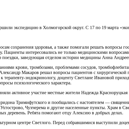
ршили экспедицию в Холмогорской округ. С 17 по 19 марта «эки
осам сохранения здоровья, а также помогали решать вопросы г
. Пациенты интересовались не только медицинскими вопросами
р поездки, заведующая отделом истории медицины Анна Андрее
аниями крови, тромбозами, проблемами сосудов, тромбофлебита
 Александр Макаров решал вопросы пациентов с хирургической 
 к терапевту-эндокринологу, доценту Светлане Ивановой приход
просы психологического характера.
иняли активное участие местные жители Надежда Красноруцкая
пиридона Тримифутского и пообщались с настоятелем — свяще
 Ухтострово, Чухчерема и другие населенные пункты. Храм в Св
ных деревень. Ребята помогают отцу Алексию в добрых делах.
льтурном центре Светлого. Перед собравшимися выступили доц