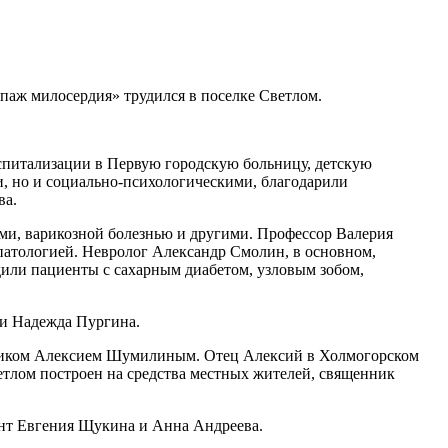
паж милосердия» трудился в поселке Светлом.
оспитализации в Первую городскую больницу, детскую
, но и социально-психологическими, благодарили
ва.
ми, варикозной болезнью и другими. Профессор Валерия
патологией. Невролог Александр Смолин, в основном,
или пациенты с сахарным диабетом, узловым зобом,
 и Надежда Пургина.
нником Алексием Шумилиным. Отец Алексий в Холмогорском
етлом построен на средства местных жителей, священник
ент Евгения Щукина и Анна Андреева.