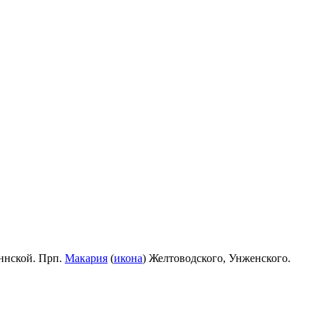
ннской. Прп.
Макария
(
икона
) Желтоводского, Унженского.