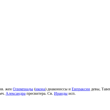
вв. жен
Олимпиады
(
икона
) диакониссы и
Евпраксии
девы, Таве
мч.
Александра
пресвитера. Св.
Ираиды
исп.