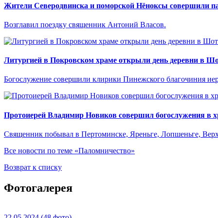
Жители Северодвинска и поморской Нёноксы совершили па
Возглавил поездку священник Антоний Власов.
Литургией в Покровском храме открыли день деревни в Ш
Богослужение совершили клирики Пинежского благочиния иер
Протоиерей Владимир Новиков совершил богослужения в хр
Священник побывал в Пертоминске, Яреньге, Лопшеньге, Верх
Все новости по теме «Паломничество»
Возврат к списку
Фотогалерея
22.05.2024
(48 фото)