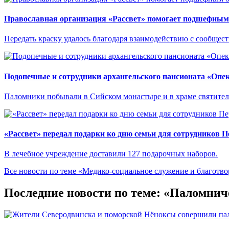
Православная организация «Рассвет» помогает подшефным 
Передать краску удалось благодаря взаимодействию с сообще
Подопечные и сотрудники архангельского пансионата «Опе
Паломники побывали в Сийском монастыре и в храме святител
«Рассвет» передал подарки ко дню семьи для сотрудников 
В лечебное учреждение доставили 127 подарочных наборов.
Все новости по теме «Медико-социальное служение и благотво
Последние новости по теме: «Паломнич