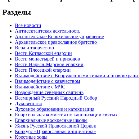
Разделы
Все новости
Антисектантская деятельность
Архангельское Епархиальное управление
Архангельское православное братство
Вера и творчество
Вести Котласской епархии
Вести монастырей и приходов
Вести Нарьян-Марской епархии
Вести Плесецкой епархии
Взаимодействие с Вооруженными силами и правоохран
Взаимодействие с казачеством
Взаимодействие с МЧС
Возрождение северных святынь
Всемирный Русский Народный Собор
Духовенство
Духовное образование и катехизация
Епархиальная комиссия по канонизации святых
Епархиальные воскресные школы
Жизнь Русской Православной Церкви
Конкурс «Православная инициатива»
Крестные ходы