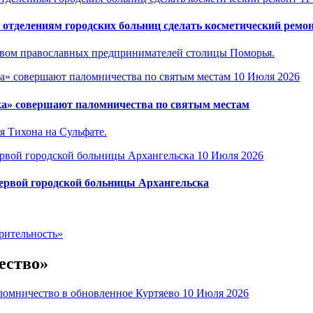
отделениям городских больниц сделать косметический ремо
ством православных предпринимателей столицы Поморья.
10 Июля 2026
ка» совершают паломничества по святым местам
я Тихона на Сульфате.
10 Июля 2026
Первой городской больницы Архангельска
рительность»
ество»
10 Июля 2026