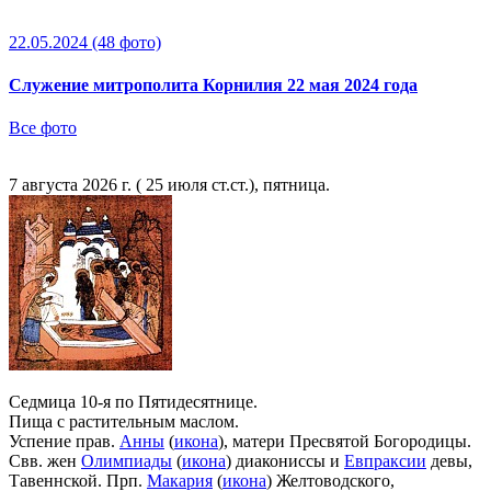
22.05.2024
(48 фото)
Служение митрополита Корнилия 22 мая 2024 года
Все фото
7 августа 2026 г. ( 25 июля ст.ст.), пятница.
Седмица 10-я по Пятидесятнице.
Пища с растительным маслом.
Успение прав.
Анны
(
икона
), матери Пресвятой Богородицы.
Свв. жен
Олимпиады
(
икона
) диакониссы и
Евпраксии
девы,
Тавеннской. Прп.
Макария
(
икона
) Желтоводского,