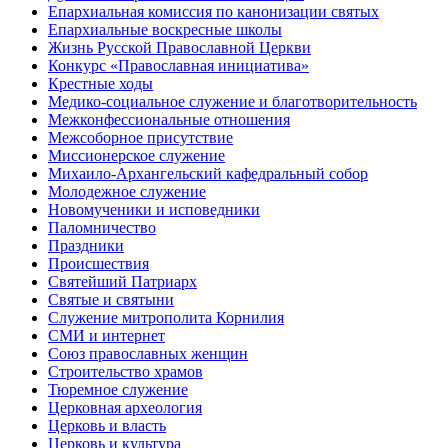
Епархиальная комиссия по канонизации святых
Епархиальные воскресные школы
Жизнь Русской Православной Церкви
Конкурс «Православная инициатива»
Крестные ходы
Медико-социальное служение и благотворительность
Межконфессиональные отношения
Межсоборное присутствие
Миссионерское служение
Михаило-Архангельский кафедральный собор
Молодежное служение
Новомученики и исповедники
Паломничество
Праздники
Происшествия
Святейший Патриарх
Святые и святыни
Служение митрополита Корнилия
СМИ и интернет
Союз православных женщин
Строительство храмов
Тюремное служение
Церковная археология
Церковь и власть
Церковь и культура