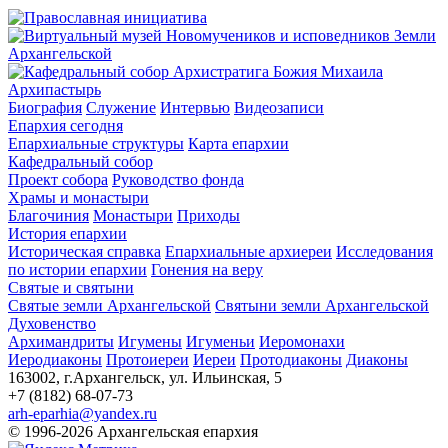
Архипастырь
Биография
Служение
Интервью
Видеозаписи
Епархия сегодня
Епархиальные структуры
Карта епархии
Кафедральный собор
Проект собора
Руководство фонда
Храмы и монастыри
Благочиния
Монастыри
Приходы
История епархии
Историческая справка
Епархиальные архиереи
Исследования
по истории епархии
Гонения на веру
Святые и святыни
Святые земли Архангельской
Святыни земли Архангельской
Духовенство
Архимандриты
Игумены
Игуменьи
Иеромонахи
Иеродиаконы
Протоиереи
Иереи
Протодиаконы
Диаконы
163002, г.Архангельск, ул. Ильинская, 5
+7 (8182) 68-07-73
arh-eparhia@yandex.ru
© 1996-2026 Архангельская епархия