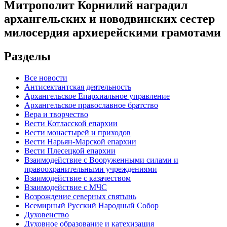
Митрополит Корнилий наградил
архангельских и новодвинских сестер
милосердия архиерейскими грамотами
Разделы
Все новости
Антисектантская деятельность
Архангельское Епархиальное управление
Архангельское православное братство
Вера и творчество
Вести Котласской епархии
Вести монастырей и приходов
Вести Нарьян-Марской епархии
Вести Плесецкой епархии
Взаимодействие с Вооруженными силами и
правоохранительными учреждениями
Взаимодействие с казачеством
Взаимодействие с МЧС
Возрождение северных святынь
Всемирный Русский Народный Собор
Духовенство
Духовное образование и катехизация