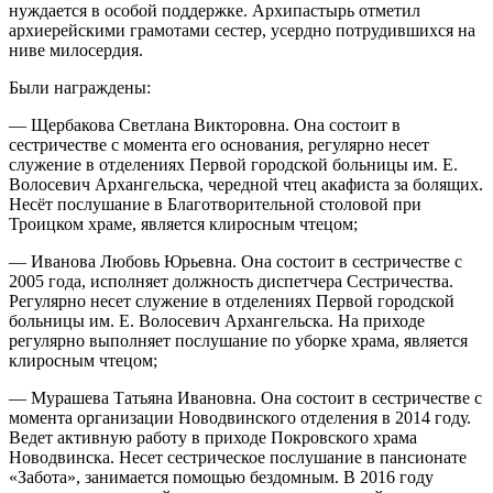
нуждается в особой поддержке. Архипастырь отметил
архиерейскими грамотами сестер, усердно потрудившихся на
ниве милосердия.
Были награждены:
— Щербакова Светлана Викторовна. Она состоит в
сестричестве с момента его основания, регулярно несет
служение в отделениях Первой городской больницы им. Е.
Волосевич Архангельска, чередной чтец акафиста за болящих.
Несёт послушание в Благотворительной столовой при
Троицком храме, является клиросным чтецом;
— Иванова Любовь Юрьевна. Она состоит в сестричестве с
2005 года, исполняет должность диспетчера Сестричества.
Регулярно несет служение в отделениях Первой городской
больницы им. Е. Волосевич Архангельска. На приходе
регулярно выполняет послушание по уборке храма, является
клиросным чтецом;
— Мурашева Татьяна Ивановна. Она состоит в сестричестве с
момента организации Новодвинского отделения в 2014 году.
Ведет активную работу в приходе Покровского храма
Новодвинска. Несет сестрическое послушание в пансионате
«Забота», занимается помощью бездомным. В 2016 году