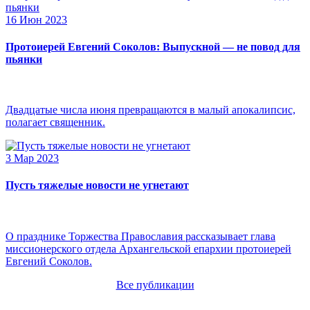
16 Июн 2023
Протоиерей Евгений Соколов: Выпускной — не повод для
пьянки
Двадцатые числа июня превращаются в малый апокалипсис,
полагает священник.
3 Мар 2023
Пусть тяжелые новости не угнетают
О празднике Торжества Православия рассказывает глава
миссионерского отдела Архангельской епархии протоиерей
Евгений Соколов.
Все публикации