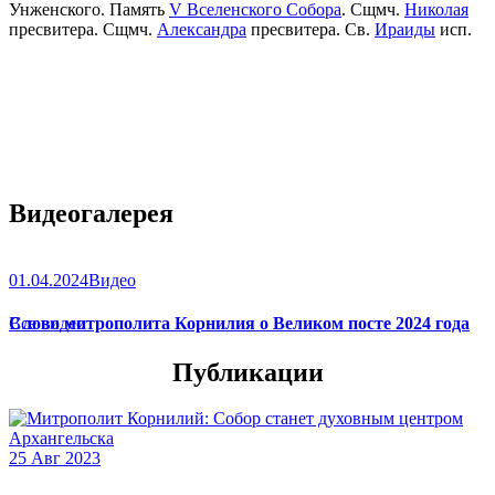
Унженского. Память
V Вселенского Собора
. Сщмч.
Николая
пресвитера. Сщмч.
Александра
пресвитера. Св.
Ираиды
исп.
Видеогалерея
01.04.2024
Видео
Слово митрополита Корнилия о Великом посте 2024 года
Все видео
Публикации
25 Авг 2023