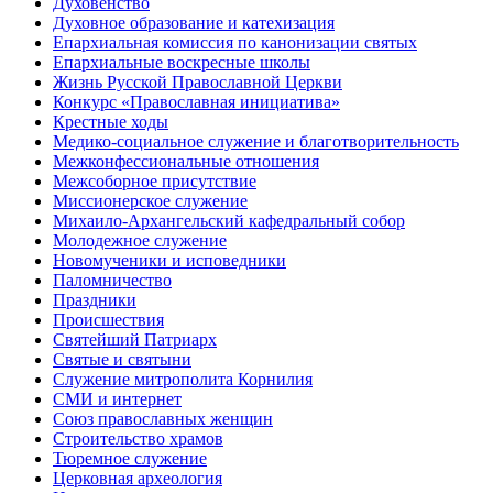
Духовенство
Духовное образование и катехизация
Епархиальная комиссия по канонизации святых
Епархиальные воскресные школы
Жизнь Русской Православной Церкви
Конкурс «Православная инициатива»
Крестные ходы
Медико-социальное служение и благотворительность
Межконфессиональные отношения
Межсоборное присутствие
Миссионерское служение
Михаило-Архангельский кафедральный собор
Молодежное служение
Новомученики и исповедники
Паломничество
Праздники
Происшествия
Святейший Патриарх
Святые и святыни
Служение митрополита Корнилия
СМИ и интернет
Союз православных женщин
Строительство храмов
Тюремное служение
Церковная археология