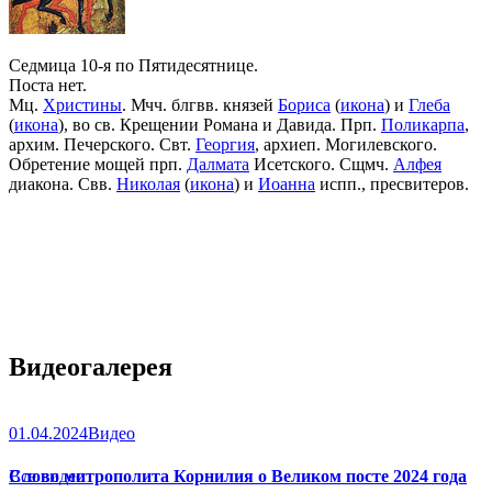
Седмица 10-я по Пятидесятнице.
Поста нет.
Мц.
Христины
. Мчч. блгвв. князей
Бориса
(
икона
) и
Глеба
(
икона
), во св. Крещении Романа и Давида. Прп.
Поликарпа
,
архим. Печерского. Свт.
Георгия
, архиеп. Могилевского.
Обретение мощей прп.
Далмата
Исетского. Сщмч.
Алфея
диакона. Свв.
Николая
(
икона
) и
Иоанна
испп., пресвитеров.
Видеогалерея
01.04.2024
Видео
Слово митрополита Корнилия о Великом посте 2024 года
Все видео