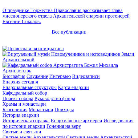
О празднике Торжества Православия рассказывает глава
миссионерского отдела Архангельской епархии протоиерей
Евгений Соколов.
Все публикации
Архипастырь
Биография
Служение
Интервью
Видеозаписи
Епархия сегодня
Епархиальные структуры
Карта епархии
Кафедральный собор
Проект собора
Руководство фонда
Храмы и монастыри
Благочиния
Монастыри
Приходы
История епархии
Историческая справка
Епархиальные архиереи
Исследования
по истории епархии
Гонения на веру
Святые и святыни
Святые земли Архангельской
Святыни земли Архангельской