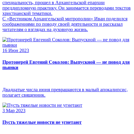
специальность, прошел в Архангельской епархии
преддипломную практику. Он занимается переводами текстов
христианской тематики.
С «Вестником Архангельской митрополии» Иван поделился
соображениями по поводу своей деятельности и рассказал
читателям о взглядах на духовную жизнь.
16 Июн 2023
Протоиерей Евгений Соколов: Выпускной — не повод для
пьянки
Двадцатые числа июня превращаются в малый апокалипсис,
полагает священник.
3 Мар 2023
Пусть тяжелые новости не угнетают