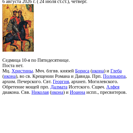
6 августа 2026 г. ( 24 июля ст.ст.), четверг.
Седмица 10-я по Пятидесятнице.
Поста нет.
Мц.
Христины
. Мчч. блгвв. князей
Бориса
(
икона
) и
Глеба
(
икона
), во св. Крещении Романа и Давида. Прп.
Поликарпа
,
архим. Печерского. Свт.
Георгия
, архиеп. Могилевского.
Обретение мощей прп.
Далмата
Исетского. Сщмч.
Алфея
диакона. Свв.
Николая
(
икона
) и
Иоанна
испп., пресвитеров.