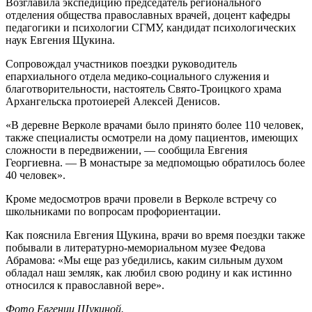
Возглавила экспедицию председатель регионального
отделения общества православных врачей, доцент кафедры
педагогики и психологии СГМУ, кандидат психологических
наук Евгения Щукина.
Сопровождал участников поездки руководитель
епархиального отдела медико-социального служения и
благотворительности, настоятель Свято-Троицкого храма
Архангельска протоиерей Алексей Денисов.
«В деревне Верколе врачами было принято более 110 человек,
также специалисты осмотрели на дому пациентов, имеющих
сложности в передвижении, — сообщила Евгения
Георгиевна. — В монастыре за медпомощью обратилось более
40 человек».
Кроме медосмотров врачи провели в Верколе встречу со
школьниками по вопросам профориентации.
Как пояснила Евгения Щукина, врачи во время поездки также
побывали в литературно-мемориальном музее Федова
Абрамова: «Мы еще раз убедились, каким сильным духом
обладал наш земляк, как любил свою родину и как истинно
относился к православной вере».
Фото Евгении Щукиной.