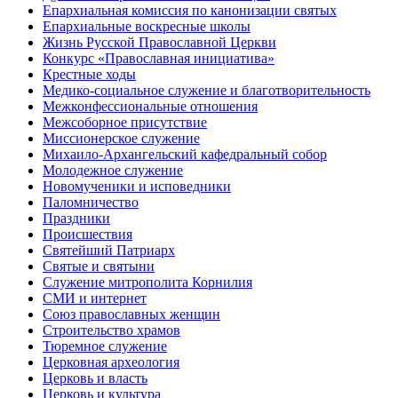
Епархиальная комиссия по канонизации святых
Епархиальные воскресные школы
Жизнь Русской Православной Церкви
Конкурс «Православная инициатива»
Крестные ходы
Медико-социальное служение и благотворительность
Межконфессиональные отношения
Межсоборное присутствие
Миссионерское служение
Михаило-Архангельский кафедральный собор
Молодежное служение
Новомученики и исповедники
Паломничество
Праздники
Происшествия
Святейший Патриарх
Святые и святыни
Служение митрополита Корнилия
СМИ и интернет
Союз православных женщин
Строительство храмов
Тюремное служение
Церковная археология
Церковь и власть
Церковь и культура