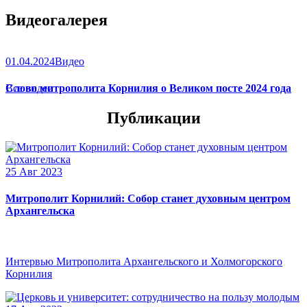
Видеогалерея
01.04.2024
Видео
Слово митрополита Корнилия о Великом посте 2024 года
Все видео
Публикации
25 Авг 2023
Митрополит Корнилий: Собор станет духовным центром
Архангельска
Интервью Митрополита Архангельского и Холмогорского
Корнилия