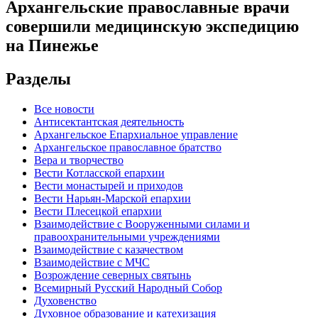
Архангельские православные врачи
совершили медицинскую экспедицию
на Пинежье
Разделы
Все новости
Антисектантская деятельность
Архангельское Епархиальное управление
Архангельское православное братство
Вера и творчество
Вести Котласской епархии
Вести монастырей и приходов
Вести Нарьян-Марской епархии
Вести Плесецкой епархии
Взаимодействие с Вооруженными силами и
правоохранительными учреждениями
Взаимодействие с казачеством
Взаимодействие с МЧС
Возрождение северных святынь
Всемирный Русский Народный Собор
Духовенство
Духовное образование и катехизация