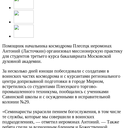
Помощник начальника космодрома Плесецк иеромонах
Антоний (Ласточкин) организовал миссионерскую практику
для студентов третьего курса бакалавриата Московской
духовной академии.
За несколько дней юноши побеседовали с солдатами в
воинских частях космодрома и с курсантами регионального
центра допризывной подготовки в городе Мирном,
встретились со студентами Плесецкого торгово-
промышленного техникума, пообщались с учениками
Савинской школы и с осужденными в исправительной
колонии №29.
«Семинаристы украсили пением богослужения, в том числе
те службы, которые мы совершили в воинских
подразделениях, — отметил иеромонах Антоний. — Также
ребята спели за всенощным бдением и Божественной