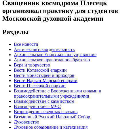
Священник космодрома Плесецк
организовал практику для студентов
Московской духовной академии
Разделы
Все новости
Антисектантская деятельность
Архангельское Епархиальное управление
Архангельское православное братство
Вера и творчество
Вести Котласской епархии
Вести монастырей и приходов
Вести Нарьян-Марской епархии
Вести Плесецкой епархии
Взаимодействие с Вооруженными силами и
правоохранительными учреждениями
Взаимодействие с казачеством
Взаимодействие с МЧС
Возрождение северных святынь
Всемирный Русский Народный Собор
Духовенство
Духовное образование и катехизация