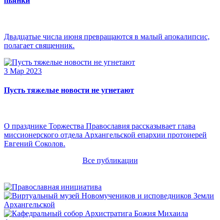
пьянки
Двадцатые числа июня превращаются в малый апокалипсис,
полагает священник.
3 Мар 2023
Пусть тяжелые новости не угнетают
О празднике Торжества Православия рассказывает глава
миссионерского отдела Архангельской епархии протоиерей
Евгений Соколов.
Все публикации