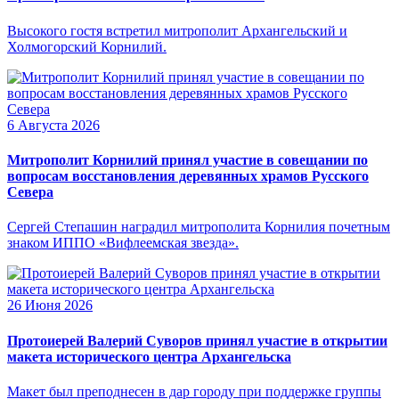
Высокого гостя встретил митрополит Архангельский и
Холмогорский Корнилий.
6 Августа 2026
Митрополит Корнилий принял участие в совещании по
вопросам восстановления деревянных храмов Русского
Севера
Сергей Степашин наградил митрополита Корнилия почетным
знаком ИППО «Вифлеемская звезда».
26 Июня 2026
Протоиерей Валерий Суворов принял участие в открытии
макета исторического центра Архангельска
Макет был преподнесен в дар городу при поддержке группы