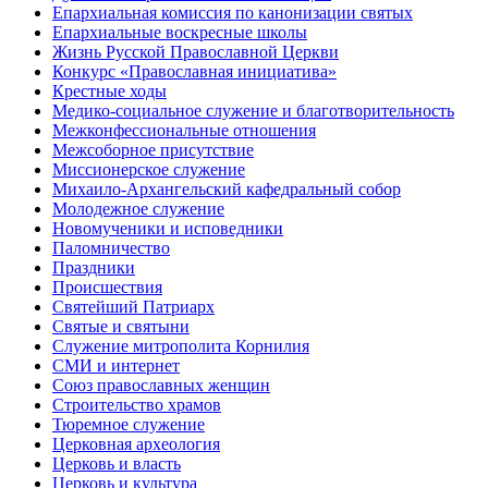
Епархиальная комиссия по канонизации святых
Епархиальные воскресные школы
Жизнь Русской Православной Церкви
Конкурс «Православная инициатива»
Крестные ходы
Медико-социальное служение и благотворительность
Межконфессиональные отношения
Межсоборное присутствие
Миссионерское служение
Михаило-Архангельский кафедральный собор
Молодежное служение
Новомученики и исповедники
Паломничество
Праздники
Происшествия
Святейший Патриарх
Святые и святыни
Служение митрополита Корнилия
СМИ и интернет
Союз православных женщин
Строительство храмов
Тюремное служение
Церковная археология
Церковь и власть
Церковь и культура