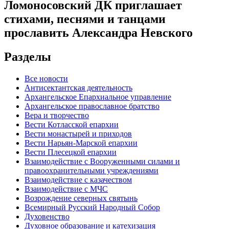
Ломоносовский ДК приглашает
стихами, песнями и танцами
прославить Александра Невского
Разделы
Все новости
Антисектантская деятельность
Архангельское Епархиальное управление
Архангельское православное братство
Вера и творчество
Вести Котласской епархии
Вести монастырей и приходов
Вести Нарьян-Марской епархии
Вести Плесецкой епархии
Взаимодействие с Вооруженными силами и
правоохранительными учреждениями
Взаимодействие с казачеством
Взаимодействие с МЧС
Возрождение северных святынь
Всемирный Русский Народный Собор
Духовенство
Духовное образование и катехизация