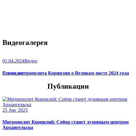
Видеогалерея
01.04.2024
Видео
Слово митрополита Корнилия о Великом посте 2024 года
Все видео
Публикации
25 Авг 2023
Митрополит Корнилий: Собор станет духовным центром
Архангельска