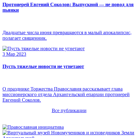
Протоиерей Евгений Соколов: Выпускной — не повод для
пьянки
Двадцатые числа июня превращаются в малый апокалипсис,
полагает священник.
3 Мар 2023
Пусть тяжелые новости не угнетают
О празднике Торжества Православия рассказывает глава
миссионерского отдела Архангельской епархии протоиерей
Евгений Соколов.
Все публикации