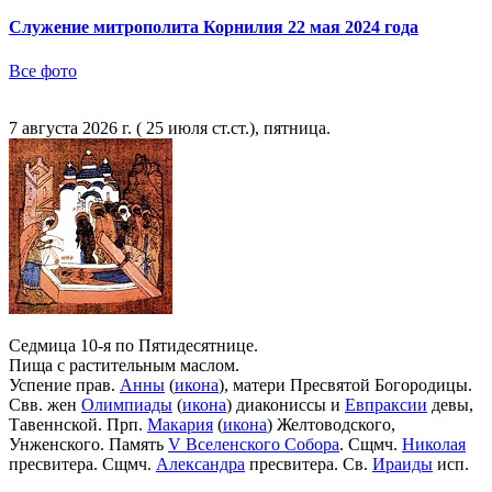
Служение митрополита Корнилия 22 мая 2024 года
Все фото
7 августа 2026 г. ( 25 июля ст.ст.), пятница.
Седмица 10-я по Пятидесятнице.
Пища с растительным маслом.
Успение прав.
Анны
(
икона
), матери Пресвятой Богородицы.
Свв. жен
Олимпиады
(
икона
) диакониссы и
Евпраксии
девы,
Тавеннской. Прп.
Макария
(
икона
) Желтоводского,
Унженского. Память
V Вселенского Собора
. Сщмч.
Николая
пресвитера. Сщмч.
Александра
пресвитера. Св.
Ираиды
исп.