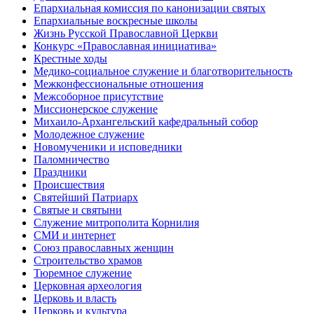
Епархиальная комиссия по канонизации святых
Епархиальные воскресные школы
Жизнь Русской Православной Церкви
Конкурс «Православная инициатива»
Крестные ходы
Медико-социальное служение и благотворительность
Межконфессиональные отношения
Межсоборное присутствие
Миссионерское служение
Михаило-Архангельский кафедральный собор
Молодежное служение
Новомученики и исповедники
Паломничество
Праздники
Происшествия
Святейший Патриарх
Святые и святыни
Служение митрополита Корнилия
СМИ и интернет
Союз православных женщин
Строительство храмов
Тюремное служение
Церковная археология
Церковь и власть
Церковь и культура