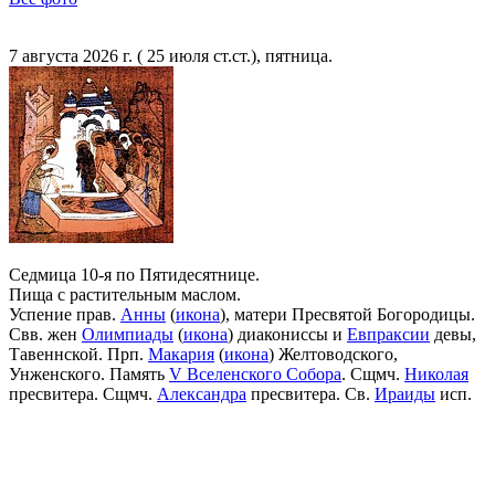
7 августа 2026 г. ( 25 июля ст.ст.), пятница.
Седмица 10-я по Пятидесятнице.
Пища с растительным маслом.
Успение прав.
Анны
(
икона
), матери Пресвятой Богородицы.
Свв. жен
Олимпиады
(
икона
) диакониссы и
Евпраксии
девы,
Тавеннской. Прп.
Макария
(
икона
) Желтоводского,
Унженского. Память
V Вселенского Собора
. Сщмч.
Николая
пресвитера. Сщмч.
Александра
пресвитера. Св.
Ираиды
исп.