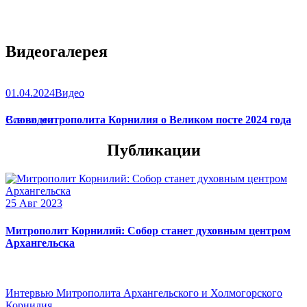
Видеогалерея
01.04.2024
Видео
Слово митрополита Корнилия о Великом посте 2024 года
Все видео
Публикации
25 Авг 2023
Митрополит Корнилий: Собор станет духовным центром
Архангельска
Интервью Митрополита Архангельского и Холмогорского
Корнилия