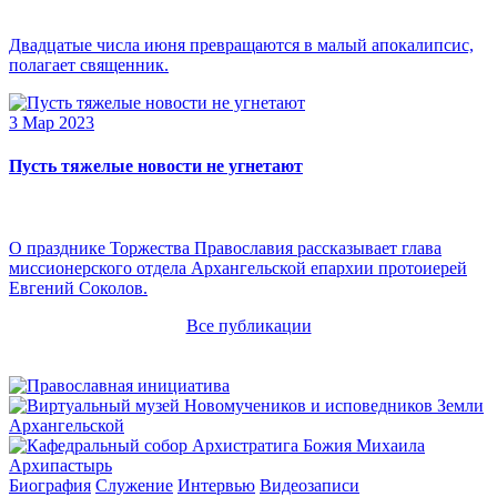
Двадцатые числа июня превращаются в малый апокалипсис,
полагает священник.
3 Мар 2023
Пусть тяжелые новости не угнетают
О празднике Торжества Православия рассказывает глава
миссионерского отдела Архангельской епархии протоиерей
Евгений Соколов.
Все публикации
Архипастырь
Биография
Служение
Интервью
Видеозаписи