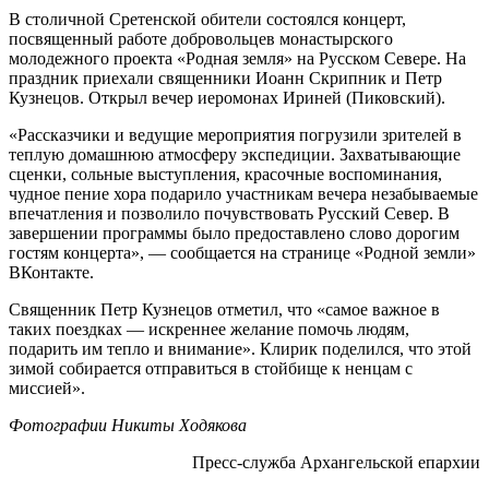
В столичной Сретенской обители состоялся концерт,
посвященный работе добровольцев монастырского
молодежного проекта «Родная земля» на Русском Севере. На
праздник приехали священники Иоанн Скрипник и Петр
Кузнецов. Открыл вечер иеромонах Ириней (Пиковский).
«Рассказчики и ведущие мероприятия погрузили зрителей в
теплую домашнюю атмосферу экспедиции. Захватывающие
сценки, сольные выступления, красочные воспоминания,
чудное пение хора подарило участникам вечера незабываемые
впечатления и позволило почувствовать Русский Север. В
завершении программы было предоставлено слово дорогим
гостям концерта», — сообщается на странице «Родной земли»
ВКонтакте.
Священник Петр Кузнецов отметил, что «самое важное в
таких поездках — искреннее желание помочь людям,
подарить им тепло и внимание». Клирик поделился, что этой
зимой собирается отправиться в стойбище к ненцам с
миссией».
Фотографии Никиты Ходякова
Пресс-служба Архангельской епархии