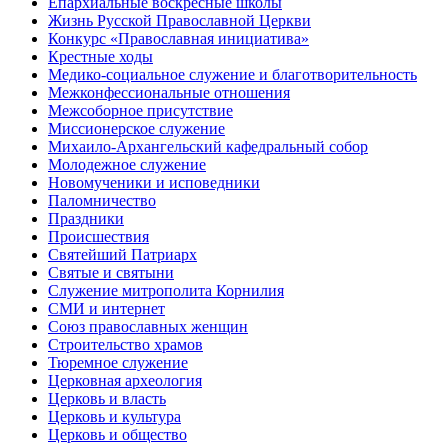
Епархиальные воскресные школы
Жизнь Русской Православной Церкви
Конкурс «Православная инициатива»
Крестные ходы
Медико-социальное служение и благотворительность
Межконфессиональные отношения
Межсоборное присутствие
Миссионерское служение
Михаило-Архангельский кафедральный собор
Молодежное служение
Новомученики и исповедники
Паломничество
Праздники
Происшествия
Святейший Патриарх
Святые и святыни
Служение митрополита Корнилия
СМИ и интернет
Союз православных женщин
Строительство храмов
Тюремное служение
Церковная археология
Церковь и власть
Церковь и культура
Церковь и общество