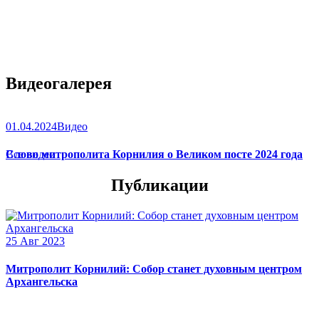
Видеогалерея
01.04.2024
Видео
Слово митрополита Корнилия о Великом посте 2024 года
Все видео
Публикации
25 Авг 2023
Митрополит Корнилий: Собор станет духовным центром
Архангельска