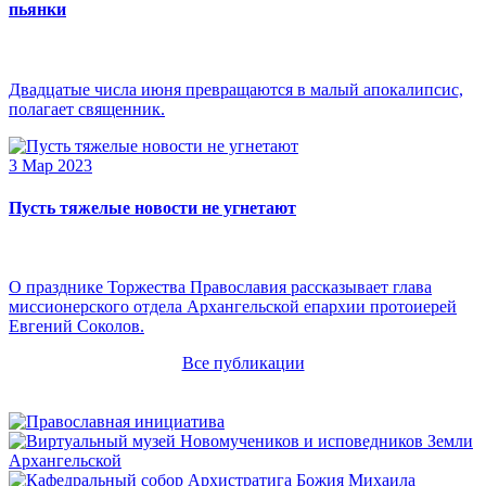
пьянки
Двадцатые числа июня превращаются в малый апокалипсис,
полагает священник.
3 Мар 2023
Пусть тяжелые новости не угнетают
О празднике Торжества Православия рассказывает глава
миссионерского отдела Архангельской епархии протоиерей
Евгений Соколов.
Все публикации