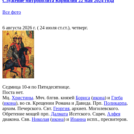
Служение митрополита Корнилия 22 мая 2024 года
Все фото
6 августа 2026 г. ( 24 июля ст.ст.), четверг.
Седмица 10-я по Пятидесятнице.
Поста нет.
Мц.
Христины
. Мчч. блгвв. князей
Бориса
(
икона
) и
Глеба
(
икона
), во св. Крещении Романа и Давида. Прп.
Поликарпа
,
архим. Печерского. Свт.
Георгия
, архиеп. Могилевского.
Обретение мощей прп.
Далмата
Исетского. Сщмч.
Алфея
диакона. Свв.
Николая
(
икона
) и
Иоанна
испп., пресвитеров.