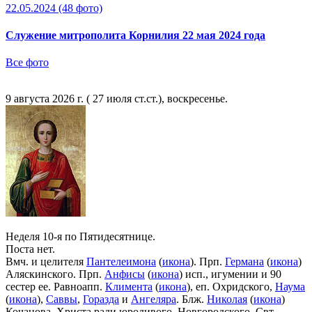
22.05.2024
(48 фото)
Служение митрополита Корнилия 22 мая 2024 года
Все фото
9 августа 2026 г. ( 27 июля ст.ст.), воскресенье.
Неделя 10-я по Пятидесятнице.
Поста нет.
Вмч. и целителя
Пантелеимона
(
икона
). Прп.
Германа
(
икона
)
Аляскинского. Прп.
Анфисы
(
икона
) исп., игумении и 90
сестер ее. Равноапп.
Климента
(
икона
), еп. Охридского,
Наума
(
икона
),
Саввы
,
Горазда
и
Ангеляра
. Блж.
Николая
(
икона
)
Кочанова, Христа ради юродивого, Новгородского. Свт.