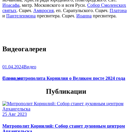
Иоасафа
, митр. Московского и всея Руси.
Собор Смоленских
святых
. Сщмч.
Амвросия
, еп. Сарапульского. Сщмч.
Платона
и
Пантелеимона
пресвитера. Сщмч.
Иоанна
пресвитера.
Видеогалерея
01.04.2024
Видео
Слово митрополита Корнилия о Великом посте 2024 года
Все видео
Публикации
25 Авг 2023
Митрополит Корнилий: Собор станет духовным центром
Архангельска