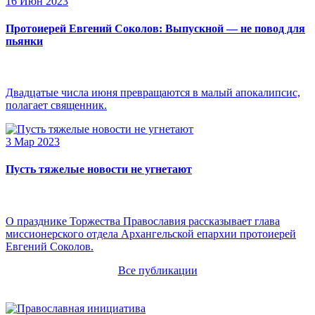
16 Июн 2023
Протоиерей Евгений Соколов: Выпускной — не повод для
пьянки
Двадцатые числа июня превращаются в малый апокалипсис,
полагает священник.
3 Мар 2023
Пусть тяжелые новости не угнетают
О празднике Торжества Православия рассказывает глава
миссионерского отдела Архангельской епархии протоиерей
Евгений Соколов.
Все публикации