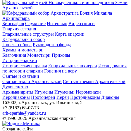
Архипастырь
Биография
Служение
Интервью
Видеозаписи
Епархия сегодня
Епархиальные структуры
Карта епархии
Кафедральный собор
Проект собора
Руководство фонда
Храмы и монастыри
Благочиния
Монастыри
Приходы
История епархии
Историческая справка
Епархиальные архиереи
Исследования
по истории епархии
Гонения на веру
Святые и святыни
Святые земли Архангельской
Святыни земли Архангельской
Духовенство
Архимандриты
Игумены
Игуменьи
Иеромонахи
Иеродиаконы
Протоиереи
Иереи
Протодиаконы
Диаконы
163002, г.Архангельск, ул. Ильинская, 5
+7 (8182) 68-07-73
arh-eparhia@yandex.ru
© 1996-2026 Архангельская епархия
Создание сайта: