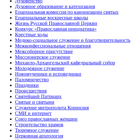
Духовенство
Духовное образование и катехизация
Епархиальная комиссия по канонизации святых
Епархиальные воскресные школы
Жизнь Русской Православной Церкви
Конкурс «Православная инициатива»
Крестные ходы
Медико-социальное служение и благотворительность
Межконфессиональные отношения
Межсоборное присутствие
Миссионерское служение
Михаило-Архангельский кафедральный собор
Молодежное служение
Новомученики и исповедники
Паломничество
Праздники
Происшествия
Святейший Патриарх
Святые и святыни
Служение митрополита Корнилия
СМИ и интернет
Союз православных женщин
Строительство храмов
Тюремное служение
Церковная археология