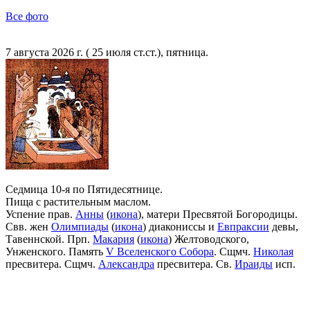
Все фото
7 августа 2026 г. ( 25 июля ст.ст.), пятница.
Седмица 10-я по Пятидесятнице.
Пища с растительным маслом.
Успение прав.
Анны
(
икона
), матери Пресвятой Богородицы.
Свв. жен
Олимпиады
(
икона
) диакониссы и
Евпраксии
девы,
Тавеннской. Прп.
Макария
(
икона
) Желтоводского,
Унженского. Память
V Вселенского Собора
. Сщмч.
Николая
пресвитера. Сщмч.
Александра
пресвитера. Св.
Ираиды
исп.