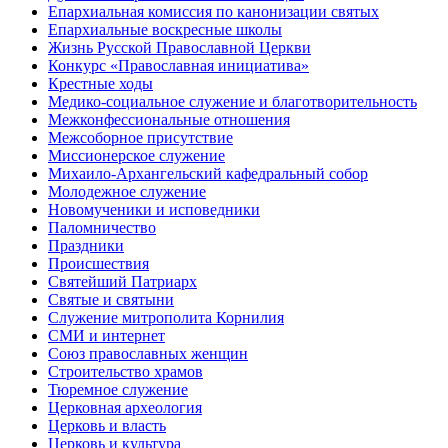
Епархиальная комиссия по канонизации святых
Епархиальные воскресные школы
Жизнь Русской Православной Церкви
Конкурс «Православная инициатива»
Крестные ходы
Медико-социальное служение и благотворительность
Межконфессиональные отношения
Межсоборное присутствие
Миссионерское служение
Михаило-Архангельский кафедральный собор
Молодежное служение
Новомученики и исповедники
Паломничество
Праздники
Происшествия
Святейший Патриарх
Святые и святыни
Служение митрополита Корнилия
СМИ и интернет
Союз православных женщин
Строительство храмов
Тюремное служение
Церковная археология
Церковь и власть
Церковь и культура