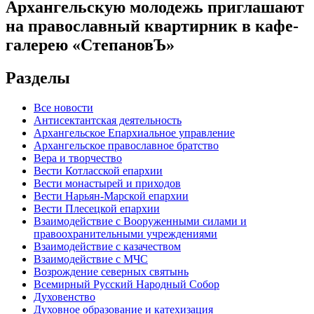
Архангельскую молодежь приглашают
на православный квартирник в кафе-
галерею «СтепановЪ»
Разделы
Все новости
Антисектантская деятельность
Архангельское Епархиальное управление
Архангельское православное братство
Вера и творчество
Вести Котласской епархии
Вести монастырей и приходов
Вести Нарьян-Марской епархии
Вести Плесецкой епархии
Взаимодействие с Вооруженными силами и
правоохранительными учреждениями
Взаимодействие с казачеством
Взаимодействие с МЧС
Возрождение северных святынь
Всемирный Русский Народный Собор
Духовенство
Духовное образование и катехизация