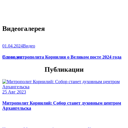
Видеогалерея
01.04.2024
Видео
Слово митрополита Корнилия о Великом посте 2024 года
Все видео
Публикации
25 Авг 2023
Митрополит Корнилий: Собор станет духовным центром
Архангельска