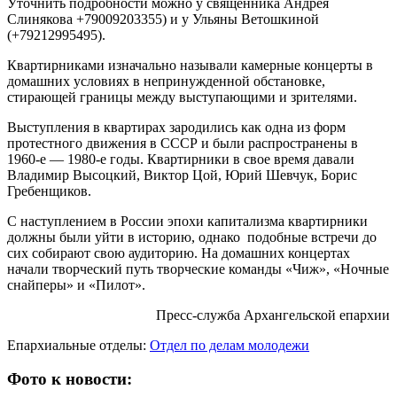
Уточнить подробности можно у священника Андрея
Слинякова +79009203355) и у Ульяны Ветошкиной
(+79212995495).
Квартирниками изначально называли камерные концерты в
домашних условиях в непринужденной обстановке,
стирающей границы между выступающими и зрителями.
Выступления в квартирах зародились как одна из форм
протестного движения в СССР и были распространены в
1960-е — 1980-е годы. Квартирники в свое время давали
Владимир Высоцкий, Виктор Цой, Юрий Шевчук, Борис
Гребенщиков.
С наступлением в России эпохи капитализма квартирники
должны были уйти в историю, однако подобные встречи до
сих собирают свою аудиторию. На домашних концертах
начали творческий путь творческие команды «Чиж», «Ночные
снайперы» и «Пилот».
Пресс-служба Архангельской епархии
Епархиальные отделы:
Отдел по делам молодежи
Фото к новости: