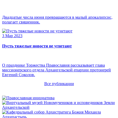
Двадцатые числа июня превращаются в малый апокалипсис,
полагает священник.
3 Мар 2023
Пусть тяжелые новости не угнетают
О празднике Торжества Православия рассказывает глава
миссионерского отдела Архангельской епархии протоиерей
Евгений Соколов.
Все публикации
Архипастырь