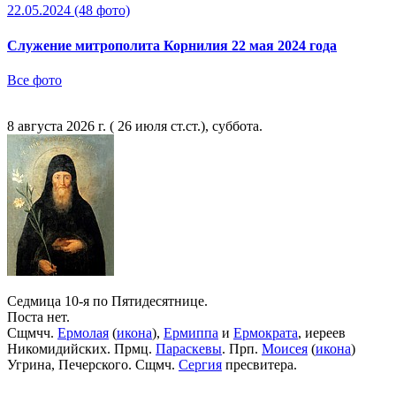
22.05.2024
(48 фото)
Служение митрополита Корнилия 22 мая 2024 года
Все фото
8 августа 2026 г. ( 26 июля ст.ст.), суббота.
Седмица 10-я по Пятидесятнице.
Поста нет.
Сщмчч.
Ермолая
(
икона
),
Ермиппа
и
Ермократа
, иереев
Никомидийских. Прмц.
Параскевы
. Прп.
Моисея
(
икона
)
Угрина, Печерского. Сщмч.
Сергия
пресвитера.