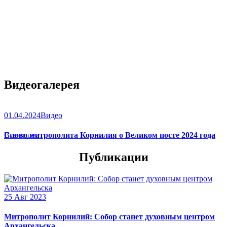
Видеогалерея
01.04.2024
Видео
Слово митрополита Корнилия о Великом посте 2024 года
Все видео
Публикации
25 Авг 2023
Митрополит Корнилий: Собор станет духовным центром
Архангельска