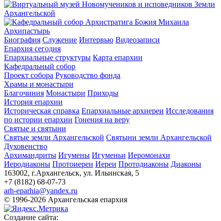
Архипастырь
Биография
Служение
Интервью
Видеозаписи
Епархия сегодня
Епархиальные структуры
Карта епархии
Кафедральный собор
Проект собора
Руководство фонда
Храмы и монастыри
Благочиния
Монастыри
Приходы
История епархии
Историческая справка
Епархиальные архиереи
Исследования
по истории епархии
Гонения на веру
Святые и святыни
Святые земли Архангельской
Святыни земли Архангельской
Духовенство
Архимандриты
Игумены
Игуменьи
Иеромонахи
Иеродиаконы
Протоиереи
Иереи
Протодиаконы
Диаконы
163002, г.Архангельск, ул. Ильинская, 5
+7 (8182) 68-07-73
arh-eparhia@yandex.ru
© 1996-2026 Архангельская епархия
Создание сайта: