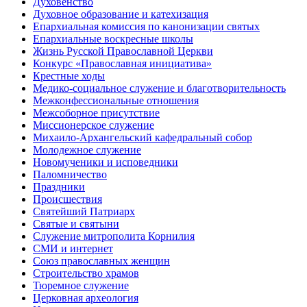
Духовенство
Духовное образование и катехизация
Епархиальная комиссия по канонизации святых
Епархиальные воскресные школы
Жизнь Русской Православной Церкви
Конкурс «Православная инициатива»
Крестные ходы
Медико-социальное служение и благотворительность
Межконфессиональные отношения
Межсоборное присутствие
Миссионерское служение
Михаило-Архангельский кафедральный собор
Молодежное служение
Новомученики и исповедники
Паломничество
Праздники
Происшествия
Святейший Патриарх
Святые и святыни
Служение митрополита Корнилия
СМИ и интернет
Союз православных женщин
Строительство храмов
Тюремное служение
Церковная археология