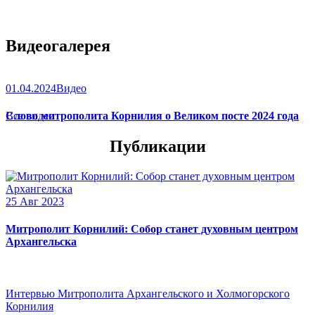
Видеогалерея
01.04.2024
Видео
Слово митрополита Корнилия о Великом посте 2024 года
Все видео
Публикации
25 Авг 2023
Митрополит Корнилий: Собор станет духовным центром
Архангельска
Интервью Митрополита Архангельского и Холмогорского
Корнилия