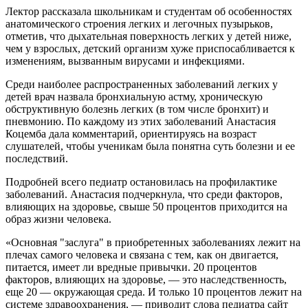
Лектор рассказала школьникам и студентам об особенностях
анатомического строения легких и легочных пузырьков,
отметив, что дыхательная поверхность легких у детей ниже,
чем у взрослых, детский организм хуже приспосабливается к
изменениям, вызванным вирусами и инфекциями.
Среди наиболее распространенных заболеваний легких у
детей врач назвала бронхиальную астму, хроническую
обструктивную болезнь легких (в том числе бронхит) и
пневмонию. По каждому из этих заболеваний Анастасия
Коцемба дала комментарий, ориентируясь на возраст
слушателей, чтобы ученикам была понятна суть болезни и ее
последствий.
Подробней всего педиатр остановилась на профилактике
заболеваний. Анастасия подчеркнула, что среди факторов,
влияющих на здоровье, свыше 50 процентов приходится на
образ жизни человека.
«Основная "заслуга" в приобретенных заболеваниях лежит на
плечах самого человека и связана с тем, как он двигается,
питается, имеет ли вредные привычки. 20 процентов
факторов, влияющих на здоровье, — это наследственность,
еще 20 — окружающая среда. И только 10 процентов лежит на
системе здравоохранения, — приводит слова педиатра сайт