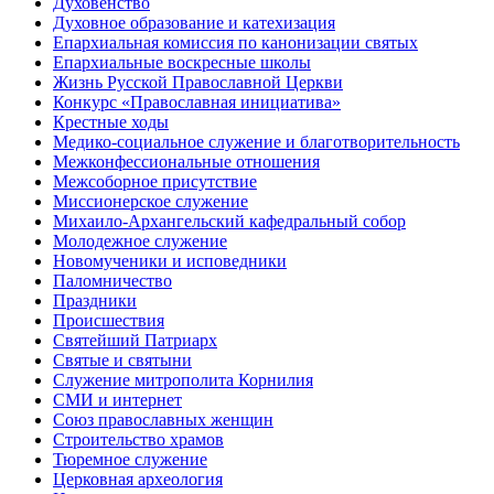
Духовенство
Духовное образование и катехизация
Епархиальная комиссия по канонизации святых
Епархиальные воскресные школы
Жизнь Русской Православной Церкви
Конкурс «Православная инициатива»
Крестные ходы
Медико-социальное служение и благотворительность
Межконфессиональные отношения
Межсоборное присутствие
Миссионерское служение
Михаило-Архангельский кафедральный собор
Молодежное служение
Новомученики и исповедники
Паломничество
Праздники
Происшествия
Святейший Патриарх
Святые и святыни
Служение митрополита Корнилия
СМИ и интернет
Союз православных женщин
Строительство храмов
Тюремное служение
Церковная археология