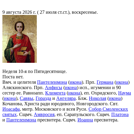
9 августа 2026 г. ( 27 июля ст.ст.), воскресенье.
Неделя 10-я по Пятидесятнице.
Поста нет.
Вмч. и целителя
Пантелеимона
(
икона
). Прп.
Германа
(
икона
)
Аляскинского. Прп.
Анфисы
(
икона
) исп., игумении и 90
сестер ее. Равноапп.
Климента
(
икона
), еп. Охридского,
Наума
(
икона
),
Саввы
,
Горазда
и
Ангеляра
. Блж.
Николая
(
икона
)
Кочанова, Христа ради юродивого, Новгородского. Свт.
Иоасафа
, митр. Московского и всея Руси.
Собор Смоленских
святых
. Сщмч.
Амвросия
, еп. Сарапульского. Сщмч.
Платона
и
Пантелеимона
пресвитера. Сщмч.
Иоанна
пресвитера.