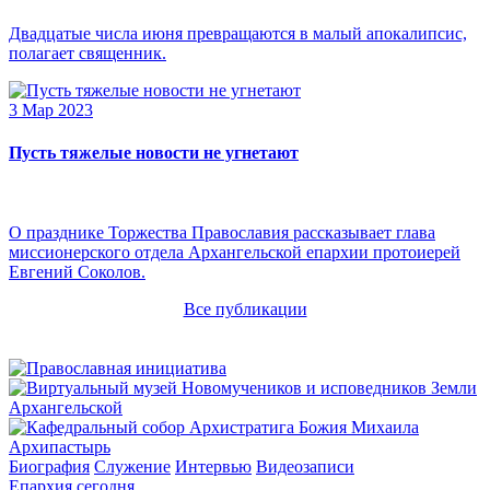
Двадцатые числа июня превращаются в малый апокалипсис,
полагает священник.
3 Мар 2023
Пусть тяжелые новости не угнетают
О празднике Торжества Православия рассказывает глава
миссионерского отдела Архангельской епархии протоиерей
Евгений Соколов.
Все публикации
Архипастырь
Биография
Служение
Интервью
Видеозаписи
Епархия сегодня