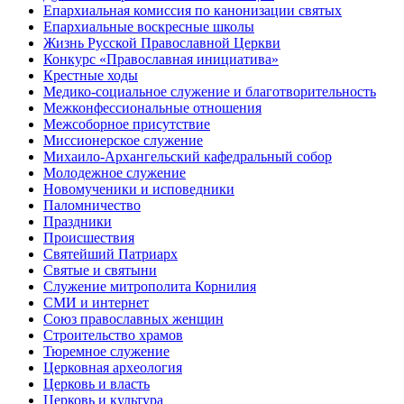
Епархиальная комиссия по канонизации святых
Епархиальные воскресные школы
Жизнь Русской Православной Церкви
Конкурс «Православная инициатива»
Крестные ходы
Медико-социальное служение и благотворительность
Межконфессиональные отношения
Межсоборное присутствие
Миссионерское служение
Михаило-Архангельский кафедральный собор
Молодежное служение
Новомученики и исповедники
Паломничество
Праздники
Происшествия
Святейший Патриарх
Святые и святыни
Служение митрополита Корнилия
СМИ и интернет
Союз православных женщин
Строительство храмов
Тюремное служение
Церковная археология
Церковь и власть
Церковь и культура