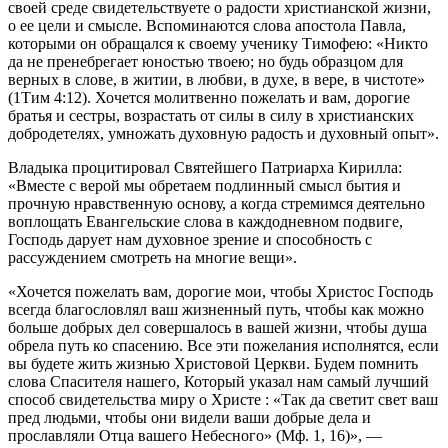
своей среде свидетельствуете о радости христианской жизни,
о ее цели и смысле. Вспоминаются слова апостола Павла,
которыми он обращался к своему ученику Тимофею: «Никто
да не пренебрегает юностью твоею; но будь образцом для
верных в слове, в житии, в любви, в духе, в вере, в чистоте»
(1Тим 4:12). Хочется молитвенно пожелать и вам, дорогие
братья и сестры, возрастать от силы в силу в христианских
добродетелях, умножать духовную радость и духовный опыт».
Владыка процитировал Святейшего Патриарха Кирилла:
«Вместе с верой мы обретаем подлинный смысл бытия и
прочную нравственную основу, а когда стремимся деятельно
воплощать Евангельские слова в каждодневном подвиге,
Господь дарует нам духовное зрение и способность с
рассуждением смотреть на многие вещи».
«Хочется пожелать вам, дорогие мои, чтобы Христос Господь
всегда благословлял ваш жизненный путь, чтобы как можно
больше добрых дел совершалось в вашей жизни, чтобы душа
обрела путь ко спасению. Все эти пожелания исполнятся, если
вы будете жить жизнью Христовой Церкви. Будем помнить
слова Спасителя нашего, Который указал нам самый лучший
способ свидетельства миру о Христе : «Так да светит свет ваш
пред людьми, чтобы они видели ваши добрые дела и
прославляли Отца вашего Небесного» (Мф. 1, 16)», —