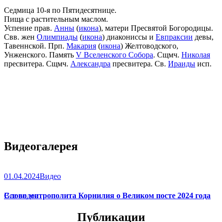
Седмица 10-я по Пятидесятнице.
Пища с растительным маслом.
Успение прав.
Анны
(
икона
), матери Пресвятой Богородицы.
Свв. жен
Олимпиады
(
икона
) диакониссы и
Евпраксии
девы,
Тавеннской. Прп.
Макария
(
икона
) Желтоводского,
Унженского. Память
V Вселенского Собора
. Сщмч.
Николая
пресвитера. Сщмч.
Александра
пресвитера. Св.
Ираиды
исп.
Видеогалерея
01.04.2024
Видео
Слово митрополита Корнилия о Великом посте 2024 года
Все видео
Публикации