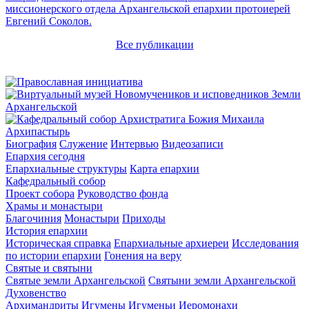
миссионерского отдела Архангельской епархии протоиерей
Евгений Соколов.
Все публикации
Архипастырь
Биография
Служение
Интервью
Видеозаписи
Епархия сегодня
Епархиальные структуры
Карта епархии
Кафедральный собор
Проект собора
Руководство фонда
Храмы и монастыри
Благочиния
Монастыри
Приходы
История епархии
Историческая справка
Епархиальные архиереи
Исследования
по истории епархии
Гонения на веру
Святые и святыни
Святые земли Архангельской
Святыни земли Архангельской
Духовенство
Архимандриты
Игумены
Игуменьи
Иеромонахи