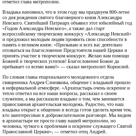
отметил глава митрополии.
Владыка напомнил, что в этом году мы празднуем 800-летие
со дня рождения святого благоверного князя Александра
Невского. Святейший Патриарх объявил этот юбилейный год
«Годом Александра Невского», а также дал старт
всероссийскому творческому конкурсу «Александр Невский»
и предложил молодым людям проявить свои способности в
память о великом князе. «Призываю и всех вас деятельно
отозваться на благословение Предстоятеля нашей Церкви и
принять участие в творческом конкурсе. Желаю вам помощи
Божией и творческих успехов! Благословение Божие да
пребывает со всеми вами!» — сказал митрополит Корнилий.
По словам главы епархиального молодежного отдела
священника Андрея Слинякова, общение с владыкой прошло
в неформальной атмосфере. «Архипастырь очень искренне и
тепло ответил на все наши вопросы, рассказал о своем
служении, а мы рассказали владыке о том, чем занимается
православная архангельская молодежь. Радостно, что наш
владыка открыт к общению и всегда готов уделить время тем,
кто заинтересован в доброжелательном разговоре. Мы видим
в архипастыре не просто главу нашей митрополии, но
человека, чуткого к проблемам и искренне служащего Святой
Православной Церкви», — отметил отец Андрей.