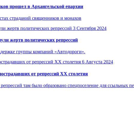
иков прошел в Архангельской епархии
стах страданий священников и монахов
3 Сентября 2024
нули жертв политических репрессий
ддержке группы компаний «Автодороги».
6 Августа 2024
пострадавших от репрессий XX столетия
 репрессий там было образовано спецпоселение для ссыльных пе