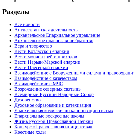
Разделы
Все новости
Антисектантская деятельность
Архангельское Епархиальное управление
Архангельское православное братство
Вера и творчество
Вести Котласской епархии
Вести монастырей и приходов
Вести Нарьян-Марской епархии
Вести Плесецкой епархии
Взаимодействие с Вооруженными силами и правоохран
Взаимодействие с казачеством
Взаимодействие с МЧС
Возрождение северных святынь
Всемирный Русский Народный Собор
Духовенство
Духовное образование и катехизация
Епархиальная комиссия по канонизации святых
Епархиальные воскресные школы
Жизнь Русской Православной Церкви
Конкурс «Православная инициатива»
Крестные ходы