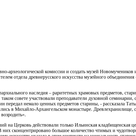
но-археологической комиссии и создать музей Новомучеников и
телем отдела древнерусского искусства музейного объединения 
пархиального наследия – раритетных храмовых предметов, стари
таком совете участвовали преподаватели духовной семинарии, 
ин передал немало ценных предметов старины, - рассказала Тат
нились в Михайло-Архангельском монастыре. Древлехранилище, 
 возродить».
ений на Церковь действовали только Ильинская кладбищенская ц
«В них сконцентрировано большое количество чтимых и чудотво
му искусству указала в этом контексте на уникальность старин