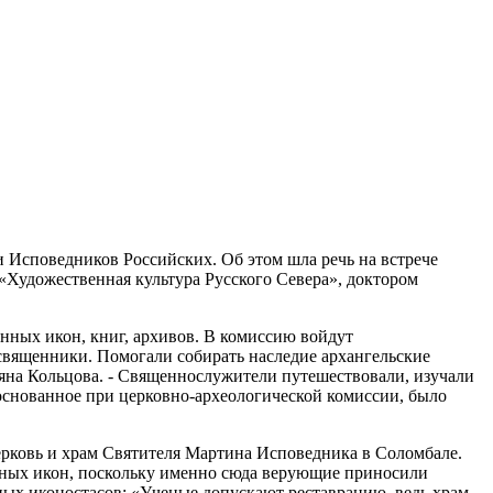
 Исповедников Российских. Об этом шла речь на встрече
«Художественная культура Русского Севера», доктором
нных икон, книг, архивов. В комиссию войдут
священники. Помогали собирать наследие архангельские
ьяна Кольцова. - Священнослужители путешествовали, изучали
основанное при церковно-археологической комиссии, было
ерковь и храм Святителя Мартина Исповедника в Соломбале.
рных икон, поскольку именно сюда верующие приносили
ных иконостасов: «Ученые допускают реставрацию, ведь храм