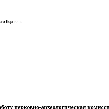
ого Корнилия
аботу церковно-археологическая комисс