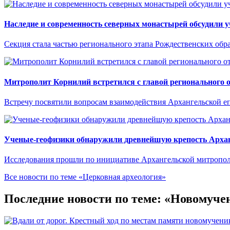
Наследие и современность северных монастырей обсудили 
Секция стала частью регионального этапа Рождественских обр
Митрополит Корнилий встретился с главой регионального
Встречу посвятили вопросам взаимодействия Архангельской е
Ученые-геофизики обнаружили древнейшую крепость Арха
Исследования прошли по инициативе Архангельской митрополи
Все новости по теме «Церковная археология»
Последние новости по теме: «Новомуче