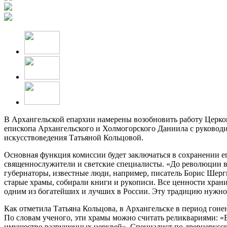
В Архангельской епархии намерены возобновить работу Церков
епископа Архангельского и Холмогорского Даниила с руководи
искусствоведения Татьяной Кольцовой.
Основная функция комиссии будет заключаться в сохранении е
священнослужители и светские специалисты. «До революции в 
губернаторы, известные люди, например, писатель Борис Шерг
старые храмы, собирали книги и рукописи. Все ценности хра
одним из богатейших и лучших в России. Эту традицию нужно
Как отметила Татьяна Кольцова, в Архангельске в период гон
По словам ученого, эти храмы можно считать реликвариями: 
имущество разрушенных церквей». Специалист по древнерусско