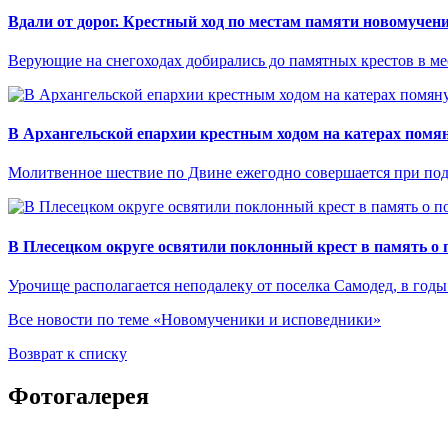
Вдали от дорог. Крестный ход по местам памяти новомучен
Верующие на снегоходах добирались до памятных крестов в ме
В Архангельской епархии крестным ходом на катерах помя
Молитвенное шествие по Двине ежегодно совершается при по
В Плесецком округе освятили поклонный крест в память о 
Урочище располагается неподалеку от поселка Самодед, в годы
Все новости по теме «Новомученики и исповедники»
Возврат к списку
Фотогалерея