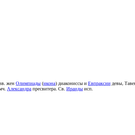
вв. жен
Олимпиады
(
икона
) диакониссы и
Евпраксии
девы, Таве
мч.
Александра
пресвитера. Св.
Ираиды
исп.