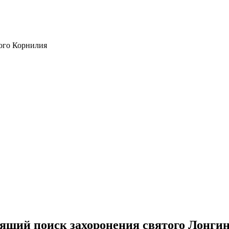
ого Корнилия
оящий поиск захоронения святого Лонги