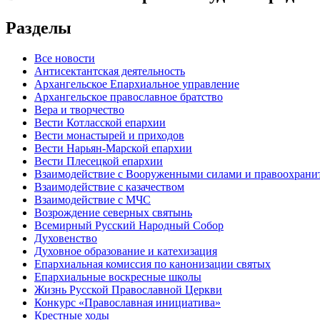
Разделы
Все новости
Антисектантская деятельность
Архангельское Епархиальное управление
Архангельское православное братство
Вера и творчество
Вести Котласской епархии
Вести монастырей и приходов
Вести Нарьян-Марской епархии
Вести Плесецкой епархии
Взаимодействие с Вооруженными силами и правоохран
Взаимодействие с казачеством
Взаимодействие с МЧС
Возрождение северных святынь
Всемирный Русский Народный Собор
Духовенство
Духовное образование и катехизация
Епархиальная комиссия по канонизации святых
Епархиальные воскресные школы
Жизнь Русской Православной Церкви
Конкурс «Православная инициатива»
Крестные ходы