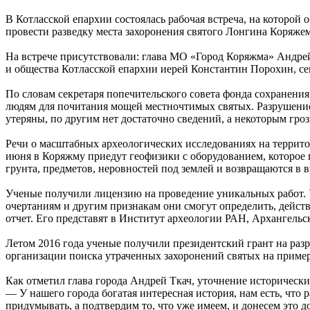
В Котласской епархии состоялась рабочая встреча, на которо
провести разведку места захоронения святого Лонгина Коряжем
На встрече присутствовали: глава МО «Город Коряжма» Андрей
и общества Котласской епархии иерей Константин Порохин, се
По словам секретаря попечительского совета фонда сохранени
людям для почитания мощей местночтимых святых. Разрушение 
утеряны, по другим нет достаточно сведений, а некоторым гро
Речи о масштабных археологических исследованиях на террито
июня в Коряжму приедут геофизики с оборудованием, которое 
грунта, предметов, неровностей под землей и возвращаются в
Ученые получили лицензию на проведение уникальных работ. У
очертаниям и другим признакам они смогут определить, дейст
отчет. Его представят в Институт археологии РАН, Архангель
Летом 2016 года ученые получили президентский грант на ра
организации поиска утраченных захоронений святых на приме
Как отметил глава города Андрей Ткач, уточнение исторически
— У нашего города богатая интересная история, нам есть, что
придумывать, а подтвердим то, что уже имеем, и донесем это 