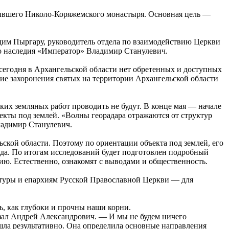
 бывшего Николо-Коряжемского монастыря. Основная цель —
дим Пыргару, руководитель отдела по взаимодействию Церкви
го наследия «Император» Владимир Станулевич.
сегодня в Архангельской области нет обретенных и доступных
ие захоронения святых на территории Архангельской области
их земляных работ проводить не будут. В конце мая — начале
екты под землей. «Волны георадара отражаются от структур
ладимир Станулевич.
ской области. Поэтому по ориентации объекта под землей, его
ода. По итогам исследований будет подготовлен подробный
ю. Естественно, ознакомят с выводами и общественность.
ьтуры и епархиям Русской Православной Церкви — для
ь, как глубоки и прочны наши корни.
казал Андрей Александрович. — И мы не будем ничего
ошла результативно. Она определила основные направления