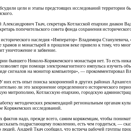
й обсудили цели и этапы предстоящих исследований территории
ского.
 Александрович Ткач, секретарь Котласской епархии диакон Ва
кретарь попечительского совета фонда сохранения историческо
я исторического наследия «Император» Владимира Станулевича, 
храмов и монастырей в прошлом веке привело к тому, что мног
зит уничтожение и забвение.
рии бывшего Николо-Коряжемского монастыря нет. То есть никак
позволяет при помощи электромагнитного импульса изучить объ
 виде сигналов на монитор компьютера», — прокомментировал В
 них есть опыт поиска захоронений в других районах Архангель
вительно ли это захоронение определенного исторического пери
скую митрополию, Котласскую епархию, городскую администраци
зработку методических рекомендаций региональным органам кул
ре Коряжемских исследований.
х фактов надо, прежде всего, самим коряжемцам, чтобы понимат
 рассказать подрастающему поколению, есть чем гордиться, — с
до людей. Андрей Ткач сообщил, что встреча рабочей группы пр