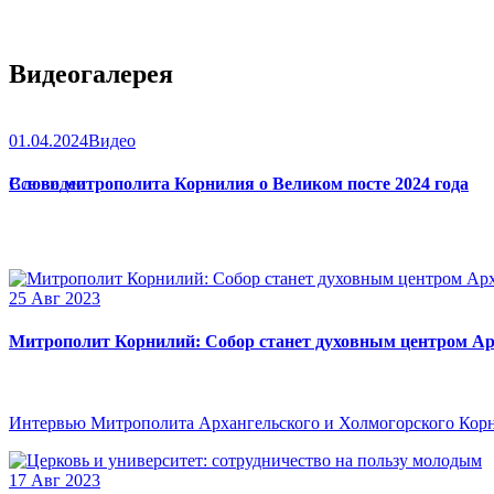
Видеогалерея
01.04.2024
Видео
Слово митрополита Корнилия о Великом посте 2024 года
Все видео
25 Авг 2023
Митрополит Корнилий: Собор станет духовным центром Ар
Интервью Митрополита Архангельского и Холмогорского Кор
17 Авг 2023