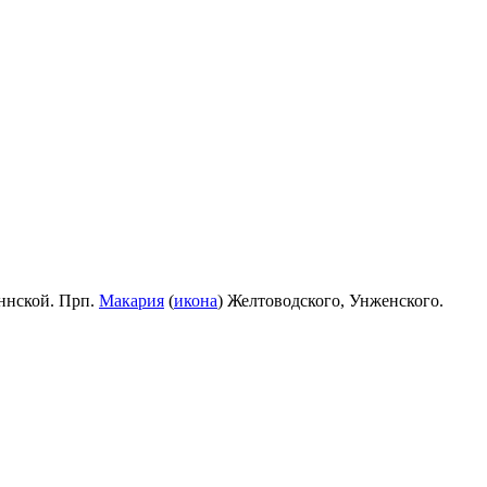
ннской. Прп.
Макария
(
икона
) Желтоводского, Унженского.