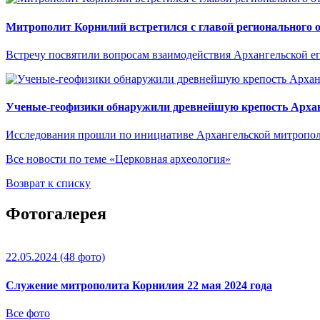
Митрополит Корнилий встретился с главой регионального
Встречу посвятили вопросам взаимодействия Архангельской е
Ученые-геофизики обнаружили древнейшую крепость Арха
Исследования прошли по инициативе Архангельской митрополи
Все новости по теме «Церковная археология»
Возврат к списку
Фотогалерея
22.05.2024
(48 фото)
Служение митрополита Корнилия 22 мая 2024 года
Все фото