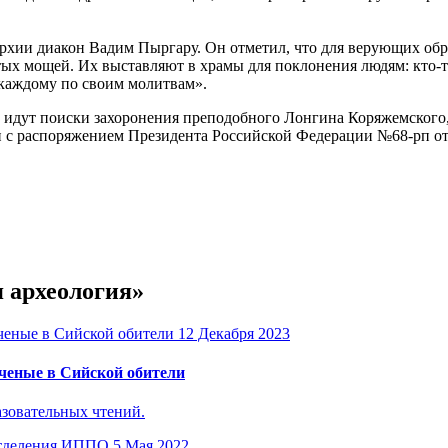
архии диакон Вадим Пыргару. Он отметил, что для верующих обр
вятых мощей. Их выставляют в храмы для поклонения людям: кто
 каждому по своим молитвам».
 идут поиски захоронения преподобного Лонгина Коряжемского,
с распоряжением Президента Российской Федерации №68-рп от 5
я археология»
12 Декабря 2023
ученые в Сийской обители
азовательных чтений.
5 Мая 2022