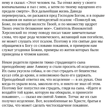
нему и сказал: «Этот человек ты. Ты отнял жену у своего
военачальника и пал с нею, а затем по твоему наущению его
предали смерти». Вся дальнейшая жизнь Давида
перевернулась, он раскаялся пред Господом Богом, и в порыве
покаяния он написал пятидесятый псалом: «Помилуй мя,
Боже, по велицей милости Твоей, и по множеству щедрот
Твоих очисти беззаконие мое». Святитель Иннокентий
Херсонский по этому поводу писал такие замечательные
слова, что враг рода человеческого, желающий нам погибели,
не может слушать этот псалом. Поэтому в эти святые дни мы
обращаемся к Богу со словами покаяния, и примером нам
служат угодники Божии, примеры из жития которых были
приведены в чтомом каноне.
Некие родители привели тяжко страдающего сына
преподобному авве Аммону и стали просить об исцелении.
Их сына укусила собака, и он стал страдать от бешенства:
кусал себя до крови, и невозможно было его удержать.
Преподобный ответил им, что исцеление — в их руках. Они
когда-то украли вола, закололи его, и никто не знал об этом.
Поэтому Бог попустил им страдать, глядя на сына. «Идите и
воздайте той вдове, которую вы обокрали, и принесите
покаяние», — сказал им святой Аммон. Тотчас же их сын
получил исцеление. Вот, возлюбленные во Христе, братья и
сестры, что может сделать чистосердечное покаяние.