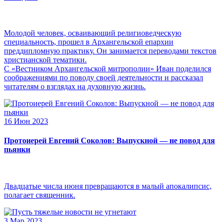
Молодой человек, осваивающий религиоведческую
специальность, прошел в Архангельской епархии
преддипломную практику. Он занимается переводами текстов
христианской тематики.
С «Вестником Архангельской митрополии» Иван поделился
соображениями по поводу своей деятельности и рассказал
читателям о взглядах на духовную жизнь.
16 Июн 2023
Протоиерей Евгений Соколов: Выпускной — не повод для
пьянки
Двадцатые числа июня превращаются в малый апокалипсис,
полагает священник.
3 Мар 2023