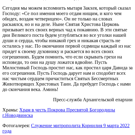
Сегодня мы можем вспомнить мытаря Закхея, который сказал
Господу: «Се пол имения моего отдам нищим, и кого чем
обидех, воздам четверицею». Он не только на словах
раскаялся, но и на деле. Ныне Святая Христова Церковь
призывает всех своих верных чад к покаянию. В эти святые
дни Великого поста будем углубляться во все уголки нашей
души и сердца, чтобы никакой грех и никакая страсть не
остались у нас. По окончании первой седмицы каждый из нас
придет к своему духовнику и раскается во всех своих
согрешениях. Будем помнить, что если скрывать грехи на
исповеди, то они на душу ложатся вдвойне. Пусть
Милостивый Господь простит нас, как простил царя Давида за
его согрешения. Пусть Господь дарует нам и сподобит всех
нас чистым сердцем причаститься Святых Бессмертных
Животворящих Христовых Таин. Да пребудет Господь с нами
до скончания века. Аминь!
Пресс-служба Архангельской епархии
Храмы:
Храм в честь Покрова Пресвятой Богородицы
г.Новодвинска
Фотогалерея:
Служение митрополита Корнилия 9 марта 2022
года