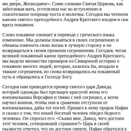
ми двери, Жизнодавче». Сими словами Святая Церковь, как
заботливая мать, уготовляла нас ко вступлению в
спасительное поприще поста и молитвы. Сегодня мы чтением
канона святого преподобного Андрея Критского входим в сии
врата покаяния.
Слово покаяние означает в переводе с греческого языка
изменение. Мы должны покаяться в своих согрешениях и
обязаны изменить свою жизнь в лучшую сторону и не
возвращаться к своим прежним согрешениям. Сегодня, читая
великий покаянный канон преподобного Андрея Критского,
мы видели множество примеров из Священной истории о
покаянии многих людей, которые, казалось бы, впадали в
тяжкие согрешения, но снова возвращались на покаянный
путь и обращались к Господу Богу.
Сегодня нам приводится пример святого царя Давида,
который однажды был прельщен красотой жены его
военачальника Версафии и тяжко с ней согрешил, а затем
научил воинов, чтобы они в сражении отступили от
военачальника, дабы тот погиб. Пришел к нему пророк Нафан
и сказал о том, что некий богатый человек обидел бедного
человека. Он спросил его: «Скажи мне, Давид, чего достоин
этот человек, сотворивший страшное?» Царь в своей
пылкости ответил, что он достоин смерти. Нафан обратился к