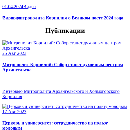
01.04.2024
Видео
Слово митрополита Корнилия о Великом посте 2024 года
Все видео
Публикации
25 Авг 2023
Митрополит Корнилий: Собор станет духовным центром
Архангельска
Интервью Митрополита Архангельского и Холмогорского
Корнилия
17 Авг 2023
Церковь и университет: сотрудничество на пользу
молодым