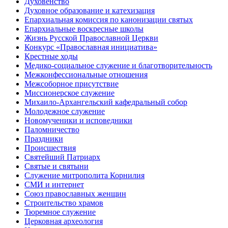
Духовенство
Духовное образование и катехизация
Епархиальная комиссия по канонизации святых
Епархиальные воскресные школы
Жизнь Русской Православной Церкви
Конкурс «Православная инициатива»
Крестные ходы
Медико-социальное служение и благотворительность
Межконфессиональные отношения
Межсоборное присутствие
Миссионерское служение
Михаило-Архангельский кафедральный собор
Молодежное служение
Новомученики и исповедники
Паломничество
Праздники
Происшествия
Святейший Патриарх
Святые и святыни
Служение митрополита Корнилия
СМИ и интернет
Союз православных женщин
Строительство храмов
Тюремное служение
Церковная археология