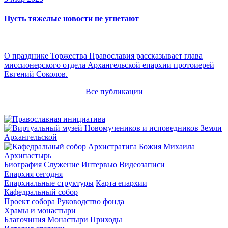
Пусть тяжелые новости не угнетают
О празднике Торжества Православия рассказывает глава
миссионерского отдела Архангельской епархии протоиерей
Евгений Соколов.
Все публикации
Архипастырь
Биография
Служение
Интервью
Видеозаписи
Епархия сегодня
Епархиальные структуры
Карта епархии
Кафедральный собор
Проект собора
Руководство фонда
Храмы и монастыри
Благочиния
Монастыри
Приходы