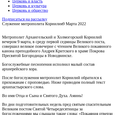
Церковь и власть
Церковь и культура
Церковь и общество
Подписаться на рассылку
Служение митрополита Корнилия
9 Марта 2022
Митрополит Архангельский и Холмогорский Корнилий
вечером 9 марта, в среду первой седмицы Великого поста,
совершил великое повечерие с чтением Великого покаянного
канона преподобного Андрея Критского в храме Покрова
Пресвятой Богородицы в Новодвинске.
Богослужебные песнопения исполнил малый состав
архиерейского хора.
После богослужения митрополит Корнилий обратился к
прихожанам с проповедью. Ниже приводим полный текст
архипастырского слова.
Во имя Отца и Сына и Святого Духа. Аминь!
Во дни подготовительных недель пред святым спасительным
Великим постом Святой Четыредесятницы за
богослужениями мы слышали такие слова: «Покаяния отверзи