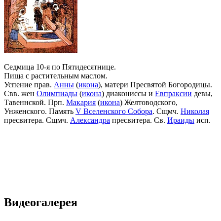
Седмица 10-я по Пятидесятнице.
Пища с растительным маслом.
Успение прав.
Анны
(
икона
), матери Пресвятой Богородицы.
Свв. жен
Олимпиады
(
икона
) диакониссы и
Евпраксии
девы,
Тавеннской. Прп.
Макария
(
икона
) Желтоводского,
Унженского. Память
V Вселенского Собора
. Сщмч.
Николая
пресвитера. Сщмч.
Александра
пресвитера. Св.
Ираиды
исп.
Видеогалерея