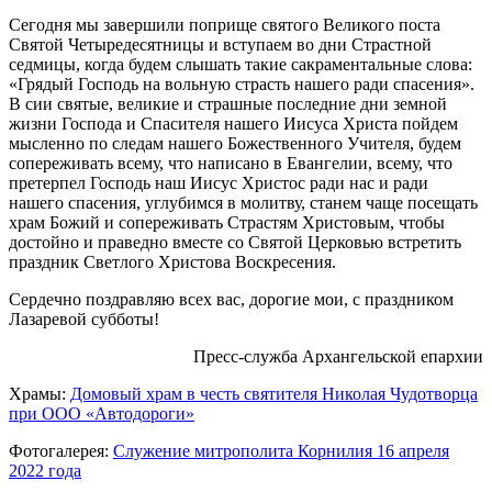
Сегодня мы завершили поприще святого Великого поста
Святой Четыредесятницы и вступаем во дни Страстной
седмицы, когда будем слышать такие сакраментальные слова:
«Грядый Господь на вольную страсть нашего ради спасения».
В сии святые, великие и страшные последние дни земной
жизни Господа и Спасителя нашего Иисуса Христа пойдем
мысленно по следам нашего Божественного Учителя, будем
сопереживать всему, что написано в Евангелии, всему, что
претерпел Господь наш Иисус Христос ради нас и ради
нашего спасения, углубимся в молитву, станем чаще посещать
храм Божий и сопереживать Страстям Христовым, чтобы
достойно и праведно вместе со Святой Церковью встретить
праздник Светлого Христова Воскресения.
Сердечно поздравляю всех вас, дорогие мои, с праздником
Лазаревой субботы!
Пресс-служба Архангельской епархии
Храмы:
Домовый храм в честь святителя Николая Чудотворца
при ООО «Автодороги»
Фотогалерея:
Служение митрополита Корнилия 16 апреля
2022 года