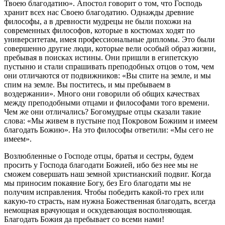
Твоею благодатию». Апостол говорит о том, что Господь
хранит всех нас Своею благодатию. Однажды древние
философы, а в древности мудрецы не были похожи на
современных философов, которые в костюмах ходят по
университетам, имея профессиональные дипломы. Это были
совершенно другие люди, которые вели особый образ жизни,
пребывая в поисках истины. Они пришли в египетскую
пустыню и стали спрашивать преподобных отцов о том, чем
они отличаются от подвижников: «Вы спите на земле, и мы
спим на земле. Вы поститесь, и мы пребываем в
воздержании». Много они говорили об общих качествах
между преподобными отцами и философами того времени.
Чем же они отличались? Богомудрые отцы сказали такие
слова: «Мы живем в пустыне под Покровом Божиим и имеем
благодать Божию». На это философы ответили: «Мы сего не
имеем».
Возлюбленные о Господе отцы, братья и сестры, будем
просить у Господа благодати Божией, ибо без нее мы не
сможем совершать наш земной христианский подвиг. Когда
мы приносим покаяние Богу, без Его благодати мы не
получим исправления. Чтобы победить какой-то грех или
какую-то страсть, нам нужна Божественная благодать, всегда
немощная врачующая и оскудевающая восполняющая.
Благодать Божия да пребывает со всеми нами!