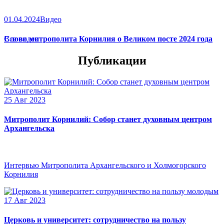
01.04.2024
Видео
Слово митрополита Корнилия о Великом посте 2024 года
Все видео
Публикации
25 Авг 2023
Митрополит Корнилий: Собор станет духовным центром
Архангельска
Интервью Митрополита Архангельского и Холмогорского
Корнилия
17 Авг 2023
Церковь и университет: сотрудничество на пользу