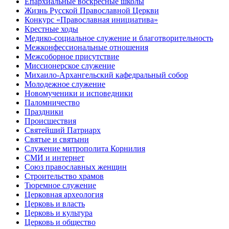
Епархиальные воскресные школы
Жизнь Русской Православной Церкви
Конкурс «Православная инициатива»
Крестные ходы
Медико-социальное служение и благотворительность
Межконфессиональные отношения
Межсоборное присутствие
Миссионерское служение
Михаило-Архангельский кафедральный собор
Молодежное служение
Новомученики и исповедники
Паломничество
Праздники
Происшествия
Святейший Патриарх
Святые и святыни
Служение митрополита Корнилия
СМИ и интернет
Союз православных женщин
Строительство храмов
Тюремное служение
Церковная археология
Церковь и власть
Церковь и культура
Церковь и общество