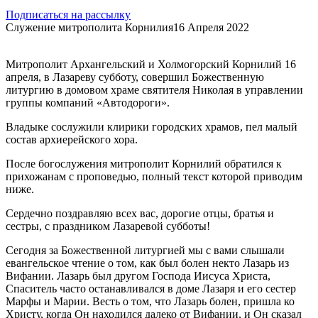
Подписаться на рассылку
Служение митрополита Корнилия
16 Апреля 2022
Митрополит Архангельский и Холмогорский Корнилий 16
апреля, в Лазареву субботу, совершил Божественную
литургию в домовом храме святителя Николая в управлении
группы компаний «Автодороги».
Владыке сослужили клирики городских храмов, пел малый
состав архиерейского хора.
После богослужения митрополит Корнилий обратился к
прихожанам с проповедью, полный текст которой приводим
ниже.
Сердечно поздравляю всех вас, дорогие отцы, братья и
сестры, с праздником Лазаревой субботы!
Сегодня за Божественной литургией мы с вами слышали
евангельское чтение о том, как был болен некто Лазарь из
Вифании. Лазарь был другом Господа Иисуса Христа,
Спаситель часто останавливался в доме Лазаря и его сестер
Марфы и Марии. Весть о том, что Лазарь болен, пришла ко
Христу, когда Он находился далеко от Вифании, и Он сказал