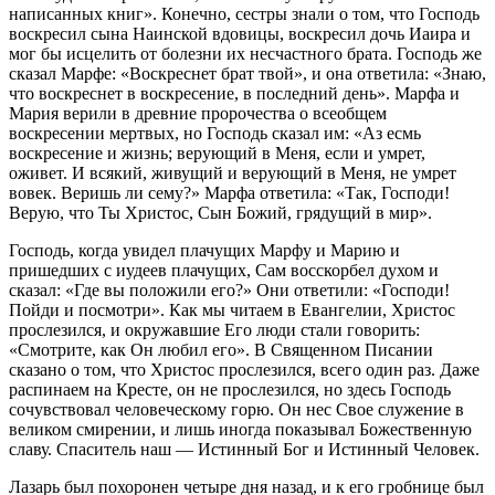
написанных книг». Конечно, сестры знали о том, что Господь
воскресил сына Наинской вдовицы, воскресил дочь Иаира и
мог бы исцелить от болезни их несчастного брата. Господь же
сказал Марфе: «Воскреснет брат твой», и она ответила: «Знаю,
что воскреснет в воскресение, в последний день». Марфа и
Мария верили в древние пророчества о всеобщем
воскресении мертвых, но Господь сказал им: «Аз есмь
воскресение и жизнь; верующий в Меня, если и умрет,
оживет. И всякий, живущий и верующий в Меня, не умрет
вовек. Веришь ли сему?» Марфа ответила: «Так, Господи!
Верую, что Ты Христос, Сын Божий, грядущий в мир».
Господь, когда увидел плачущих Марфу и Марию и
пришедших с иудеев плачущих, Сам восскорбел духом и
сказал: «Где вы положили его?» Они ответили: «Господи!
Пойди и посмотри». Как мы читаем в Евангелии, Христос
прослезился, и окружавшие Его люди стали говорить:
«Смотрите, как Он любил его». В Священном Писании
сказано о том, что Христос прослезился, всего один раз. Даже
распинаем на Кресте, он не прослезился, но здесь Господь
сочувствовал человеческому горю. Он нес Свое служение в
великом смирении, и лишь иногда показывал Божественную
славу. Спаситель наш — Истинный Бог и Истинный Человек.
Лазарь был похоронен четыре дня назад, и к его гробнице был