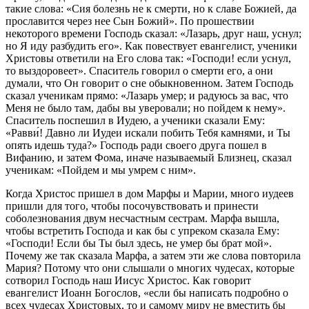
такие слова: «Сия болезнь не к смерти, но к славе Божией, да
прославится через нее Сын Божий». По прошествии
некоторого времени Господь сказал: «Лазарь, друг наш, уснул;
но Я иду разбудить его». Как повествует евангелист, ученики
Христовы ответили на Его слова так: «Господи! если уснул,
то выздоровеет». Спаситель говорил о смерти его, а они
думали, что Он говорит о сне обыкновенном. Затем Господь
сказал ученикам прямо: «Лазарь умер; и радуюсь за вас, что
Меня не было там, дабы вы уверовали; но пойдем к нему».
Спаситель поспешил в Иудею, а ученики сказали Ему:
«Равви́! Давно ли Иудеи искали побить Тебя камнями, и Ты
опять идешь туда?» Господь ради своего друга пошел в
Вифанию, и затем Фома, иначе называемый Близнец, сказал
ученикам: «Пойдем и мы умрем с ним».
Когда Христос пришел в дом Марфы и Марии, много иудеев
пришли для того, чтобы посочувствовать и принести
соболезнования двум несчастным сестрам. Марфа вышла,
чтобы встретить Господа и как бы с упреком сказала Ему:
«Господи! Если бы Ты был здесь, не умер бы брат мой».
Почему же так сказала Марфа, а затем эти же слова повторила
Мария? Потому что они слышали о многих чудесах, которые
сотворил Господь наш Иисус Христос. Как говорит
евангелист Иоанн Богослов, «если бы написать подробно о
всех чудесах Христовых, то и самому миру не вместить бы