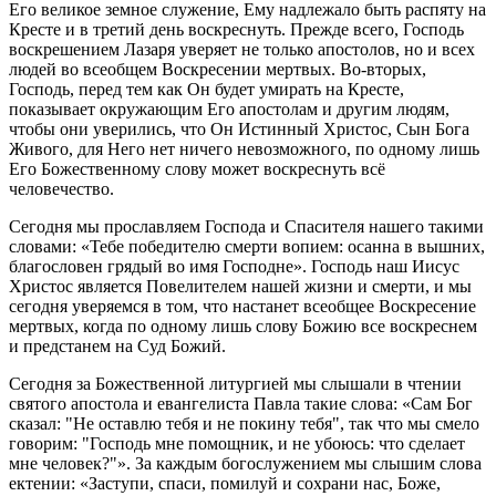
Его великое земное служение, Ему надлежало быть распяту на
Кресте и в третий день воскреснуть. Прежде всего, Господь
воскрешением Лазаря уверяет не только апостолов, но и всех
людей во всеобщем Воскресении мертвых. Во-вторых,
Господь, перед тем как Он будет умирать на Кресте,
показывает окружающим Его апостолам и другим людям,
чтобы они уверились, что Он Истинный Христос, Сын Бога
Живого, для Него нет ничего невозможного, по одному лишь
Его Божественному слову может воскреснуть всё
человечество.
Сегодня мы прославляем Господа и Спасителя нашего такими
словами: «Тебе победителю смерти вопием: осанна в вышних,
благословен грядый во имя Господне». Господь наш Иисус
Христос является Повелителем нашей жизни и смерти, и мы
сегодня уверяемся в том, что настанет всеобщее Воскресение
мертвых, когда по одному лишь слову Божию все воскреснем
и предстанем на Суд Божий.
Сегодня за Божественной литургией мы слышали в чтении
святого апостола и евангелиста Павла такие слова: «Сам Бог
сказал: "Не оставлю тебя и не покину тебя", так что мы смело
говорим: "Господь мне помощник, и не убоюсь: что сделает
мне человек?"». За каждым богослужением мы слышим слова
ектении: «Заступи, спаси, помилуй и сохрани нас, Боже,