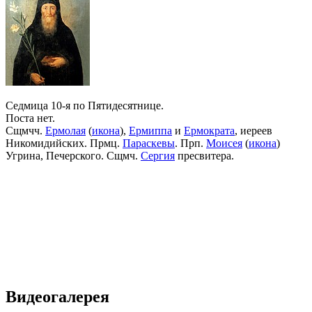
Седмица 10-я по Пятидесятнице.
Поста нет.
Сщмчч.
Ермолая
(
икона
),
Ермиппа
и
Ермократа
, иереев
Никомидийских. Прмц.
Параскевы
. Прп.
Моисея
(
икона
)
Угрина, Печерского. Сщмч.
Сергия
пресвитера.
Видеогалерея