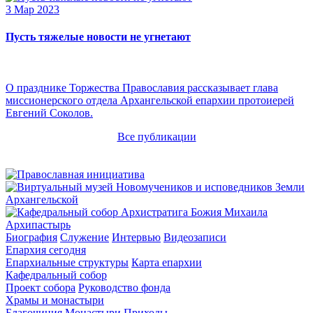
3 Мар 2023
Пусть тяжелые новости не угнетают
О празднике Торжества Православия рассказывает глава
миссионерского отдела Архангельской епархии протоиерей
Евгений Соколов.
Все публикации
Архипастырь
Биография
Служение
Интервью
Видеозаписи
Епархия сегодня
Епархиальные структуры
Карта епархии
Кафедральный собор
Проект собора
Руководство фонда
Храмы и монастыри
Благочиния
Монастыри
Приходы