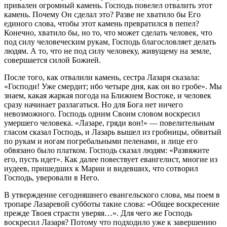
привален огромный камень. Господь повелел отвалить этот
камень. Почему Он сделал это? Разве не хватило бы Его
единого слова, чтобы этот камень превратился в пепел?
Конечно, хватило бы, но то, что может сделать человек, что
под силу человеческим рукам, Господь благословляет делать
людям. А то, что не под силу человеку, живущему на земле,
совершается силой Божией.
После того, как отвалили камень, сестра Лазаря сказала:
«Господи! Уже смердит; ибо четыре дня, как он во гробе». Мы
знаем, какая жаркая погода на Ближнем Востоке, и человек
сразу начинает разлагаться. Но для Бога нет ничего
невозможного. Господь одним Своим словом воскресил
умершего человека. «Лазаре, гряди вон!» — повелительным
гласом сказал Господь, и Лазарь вышел из гробницы, обвитый
по рукам и ногам погребальными пеленами, и лице его
обвязано было платком. Господь сказал людям: «Развяжите
его, пусть идет». Как далее повествует евангелист, многие из
иудеев, пришедших к Марии и видевших, что сотворил
Господь, уверовали в Него.
В утверждение сегодняшнего евангельского слова, мы поем в
тропаре Лазаревой субботы такие слова: «Общее воскресение
прежде Твоея страсти уверяя…». Для чего же Господь
воскресил Лазаря? Потому что подходило уже к завершению