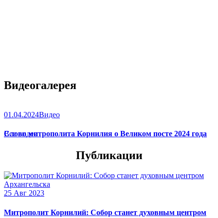
Видеогалерея
01.04.2024
Видео
Слово митрополита Корнилия о Великом посте 2024 года
Все видео
Публикации
25 Авг 2023
Митрополит Корнилий: Собор станет духовным центром