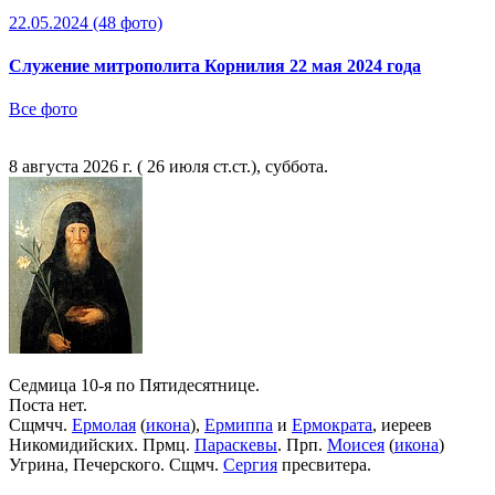
22.05.2024
(48 фото)
Служение митрополита Корнилия 22 мая 2024 года
Все фото
8 августа 2026 г. ( 26 июля ст.ст.), суббота.
Седмица 10-я по Пятидесятнице.
Поста нет.
Сщмчч.
Ермолая
(
икона
),
Ермиппа
и
Ермократа
, иереев
Никомидийских. Прмц.
Параскевы
. Прп.
Моисея
(
икона
)
Угрина, Печерского. Сщмч.
Сергия
пресвитера.