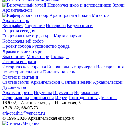
Архипастырь
Биография
Служение
Интервью
Видеозаписи
Епархия сегодня
Епархиальные структуры
Карта епархии
Кафедральный собор
Проект собора
Руководство фонда
Храмы и монастыри
Благочиния
Монастыри
Приходы
История епархии
Историческая справка
Епархиальные архиереи
Исследования
по истории епархии
Гонения на веру
Святые и святыни
Святые земли Архангельской
Святыни земли Архангельской
Духовенство
Архимандриты
Игумены
Игуменьи
Иеромонахи
Иеродиаконы
Протоиереи
Иереи
Протодиаконы
Диаконы
163002, г.Архангельск, ул. Ильинская, 5
+7 (8182) 68-07-73
arh-eparhia@yandex.ru
© 1996-2026 Архангельская епархия