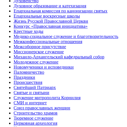
Духовенство
Духовное образование и катехизация
Епархиальная комиссия по канонизации святых
Епархиальные воскресные школы
Жизнь Русской Православной Церкви
Конкурс «Православная инициатива»
Крестные ходы
Медико-социальное служение и благотворительность
Межконфессиональные отношения
Межсоборное присутствие
Миссионерское служение
Михаило-Архангельский кафедральный собор
Молодежное служение
Новомученики и исповедники
Паломничество
Праздники
Происшествия
Святейший Патриарх
Святые и святыни
Служение митрополита Корнилия
СМИ и интернет
Союз православных женщин
Строительство храмов
Тюремное служение
Церковная археология