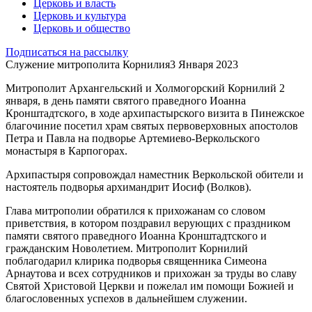
Церковь и власть
Церковь и культура
Церковь и общество
Подписаться на рассылку
Служение митрополита Корнилия
3 Января 2023
Митрополит Архангельский и Холмогорский Корнилий 2
января, в день памяти святого праведного Иоанна
Кронштадтского, в ходе архипастырского визита в Пинежское
благочиние посетил храм святых первоверховных апостолов
Петра и Павла на подворье Артемиево-Веркольского
монастыря в Карпогорах.
Архипастыря сопровождал наместник Веркольской обители и
настоятель подворья архимандрит Иосиф (Волков).
Глава митрополии обратился к прихожанам со словом
приветствия, в котором поздравил верующих с праздником
памяти святого праведного Иоанна Кронштадтского и
гражданским Новолетием. Митрополит Корнилий
поблагодарил клирика подворья священника Симеона
Арнаутова и всех сотрудников и прихожан за труды во славу
Святой Христовой Церкви и пожелал им помощи Божией и
благословенных успехов в дальнейшем служении.