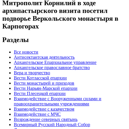
Митрополит Корнилий в ходе
архипастырского визита посетил
подворье Веркольского монастыря в
Карпогорах
Разделы
Все новости
Антисектантская деятельность
Архангельское Епархиальное управление
Архангельское православное братство
Вера и творчество
Вести Котласской епархии
Вести монастырей и приходов
Вести Нарьян-Марской епархии
Вести Плесецкой епархии
Взаимодействие с Вооруженными силами и
правоохранительными учреждениями
Взаимодействие с казачеством
Взаимодействие с МЧС
Возрождение северных святынь
Всемирный Русский Народный Собор