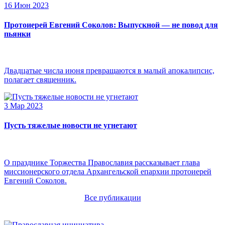
16 Июн 2023
Протоиерей Евгений Соколов: Выпускной — не повод для
пьянки
Двадцатые числа июня превращаются в малый апокалипсис,
полагает священник.
3 Мар 2023
Пусть тяжелые новости не угнетают
О празднике Торжества Православия рассказывает глава
миссионерского отдела Архангельской епархии протоиерей
Евгений Соколов.
Все публикации