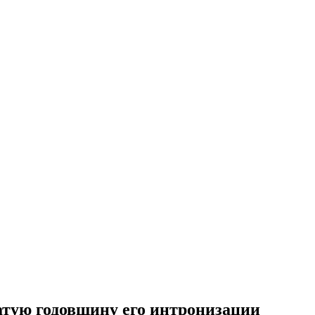
тую годовщину его интронизации