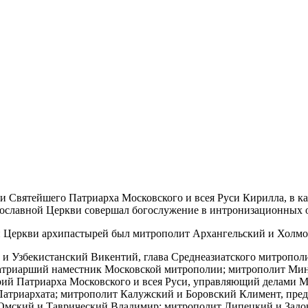
ии Святейшего Патриарха Московского и всея Руси Кирилла, в 
вославной Церкви совершал богослужение в интронизационных 
й Церкви архипастырей был митрополит Архангельский и Холм
и Узбекистанский Викентий, глава Среднеазиатского митропол
триарший наместник Московской митрополии; митрополит Минс
рий Патриарха Московского и всея Руси, управляющий делами 
Патриархата; митрополит Калужский и Боровский Климент, пред
Омский и Таврический Владимир; митрополит Липецкий и Задо