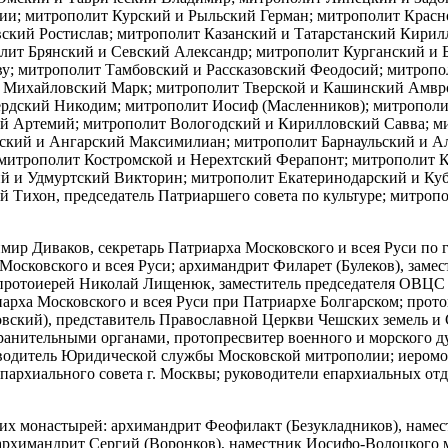
сии; митрополит Курский и Рыльский Герман; митрополит Крас
кий Ростислав; митрополит Казанский и Татарстанский Кирил
лит Брянский и Севский Александр; митрополит Курганский и 
ву; митрополит Тамбовский и Рассказовский Феодосий; митроп
 Михайловский Марк; митрополит Тверской и Кашинский Амвро
ердский Никодим; митрополит Иосиф (Масленников); митрополи
 Артемий; митрополит Вологодский и Кирилловский Савва; ми
ский и Ангарский Максимилиан; митрополит Барнаульский и А
митрополит Костромской и Нерехтский Ферапонт; митрополит 
 и Удмуртский Викторин; митрополит Екатеринодарский и Куб
 Тихон, председатель Патриаршего совета по культуре; митроп
р Диваков, секретарь Патриарха Московского и всея Руси по г
Московского и всея Руси; архимандрит Филарет (Булеков), зам
 протоиерей Николай Лищенюк, заместитель председателя ОВЦС 
рха Московского и всея Руси при Патриархе Болгарском; прото
ский), представитель Православной Церкви Чешских земель и 
анительными органами, протопресвитер военного и морского ду
оводитель Юридической службы Московской митрополии; иеромон
пархиального совета г. Москвы; руководители епархиальных от
х монастырей: архимандрит Феофилакт (Безукладников), намес
архимандрит Сергий (Воронков), наместник Иосифо-Волоцкого 