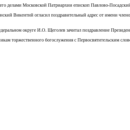
щего делами Московской Патриархии епископ Павлово-Посадски
нский Викентий огласил поздравительный адрес от имени член
еральном округе И.О. Щеголев зачитал поздравление Президен
никам торжественного богослужения с Первосвятительским слов