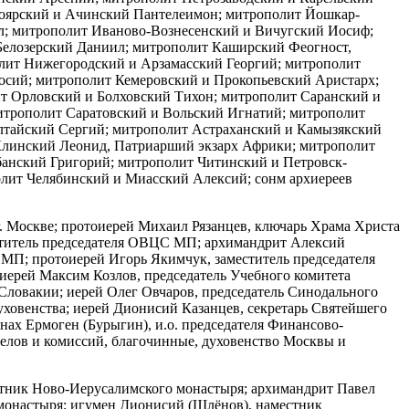
ноярский и Ачинский Пантелеимон; митрополит Йошкар-
л; митрополит Иваново-Вознесенский и Вичугский Иосиф;
Белозерский Даниил; митрополит Каширский Феогност,
олит Нижегородский и Арзамасский Георгий; митрополит
сий; митрополит Кемеровский и Прокопьевский Аристарх;
т Орловский и Болховский Тихон; митрополит Саранский и
трополит Саратовский и Вольский Игнатий; митрополит
лтайский Сергий; митрополит Астраханский и Камызякский
Клинский Леонид, Патриарший экзарх Африки; митрополит
анский Григорий; митрополит Читинский и Петровск-
олит Челябинский и Миасский Алексий; сонм архиереев
. Москве; протоиерей Михаил Рязанцев, ключарь Храма Христа
еститель председателя ОВЦС МП; архимандрит Алексий
МП; протоиерей Игорь Якимчук, заместитель председателя
иерей Максим Козлов, председатель Учебного комитета
Словакии; иерей Олег Овчаров, председатель Синодального
ховенства; иерей Дионисий Казанцев, секретарь Святейшего
ах Ермоген (Бурыгин), и.о. председателя Финансово-
делов и комиссий, благочинные, духовенство Москвы и
тник Ново-Иерусалимского монастыря; архимандрит Павел
монастыря; игумен Дионисий (Шлёнов), наместник