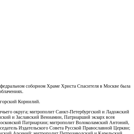
кафедральном соборном Храме Христа Спасителя в Москве была
облачениях.
огорский Корнилий.
ичьего округа; митрополит Санкт-Петербургский и Ладожский
кий и Заславский Вениамин, Патриарший экзарх всея
Московской Патриархии; митрополит Волоколамский Антоний,
седатель Издательского Совета Русской Православной Церкви;
нский Арсений; митрополит Петрозаводский и Карельский