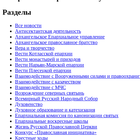
Разделы
Все новости
Антисектантская деятельность
Архангельское Епархиальное управление
Архангельское православное братство
Вера и творчество
Вести Котласской епархии
Вести монастырей и приходов
Вести Нарьян-Марской епархии
Вести Плесецкой епархии
Взаимодействие с Вооруженными силами и правоохран
Взаимодействие с казачеством
Взаимодействие с МЧС
Возрождение северных святынь
Всемирный Русский Народный Собор
Духовенство
Духовное образование и катехизация
Епархиальная комиссия по канонизации святых
Епархиальные воскресные школы
Жизнь Русской Православной Церкви
Конкурс «Православная инициатива»
Крестные ходы