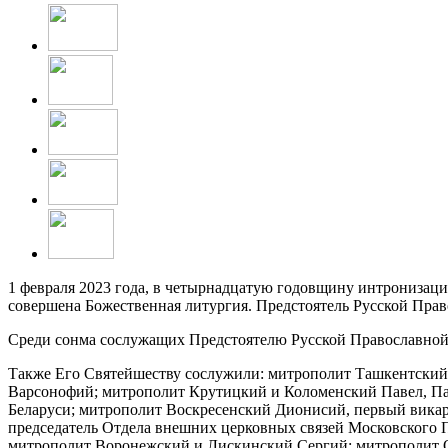
1 февраля 2023 года, в четырнадцатую годовщину интронизац
совершена Божественная литургия. Предстоятель Русской Пра
Среди сонма сослужащих Предстоятелю Русской Православно
Также Его Святейшеству сослужили: митрополит Ташкентский 
Варсонофий; митрополит Крутицкий и Коломенский Павел, Па
Беларуси; митрополит Воскресенский Дионисий, первый вика
председатель Отдела внешних церковных связей Московского 
митрополит Воронежский и Лискинский Сергий; митрополит 