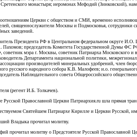
 Сретенского монастыря; иеромонах Мефодий (Зинковский), на
аимоотношениям Церкви с обществом и СМИ, временно исполняю
ителей, священнослужители Москвы и Подмосковья, сотрудники 
бных заведений.
итель Президента РФ в Центральном федеральном округе И.О. 
. Пахомов; председатель Комитета Государственной Думы ФС РФ
, советник мэра г. Москвы, советник Патриарха Московского и 
уководитель Департамента национальной политики, межрегиональ
й ассоциации производителей минеральных удобрений, член бюро
ого русского народного собора К.В. Малофеев; и.о. генерально
дседатель Наблюдательного совета Общероссийского обществен
ля (регент И.Б. Толкачев).
те Русской Православной Церкви Патриархия.ru шла прямая тра
ествуемом Святейшем Патриархе Кирилле и Церкви Русской, им
йший Владыка прочитал молитву.
фий прочитал молитву о Предстоятеле Русской Православной 