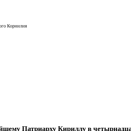
ого Корнилия
йшему Патриарху Кириллу в четырнадца