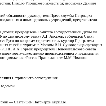
местник Николо-Угрешского монастыря; иеромонах Даниил
щий обязанности руководителя Пресс-службы Патриарха
синодальных и иных церковных учреждений, представители
Щеголев; председатель Комитета Государственной Думы ФС
 по финансовому рынку А.Г. Аксаков; губернатор Санкт-
всея Руси по вопросам строительства, куратор Программы
ных связей и туризма г. Москвы В.И. Сучков; вице-президент
 РСПП А.А. Гурьев; председатель Попечительского совета
го директора художественно-производственного предприятия
ного движения «Россия Православная» М.М. Иванов;
нсляция Патриаршего богослужения.
 ведомой.
Церкви — Святейшем Патриархе Кирилле.