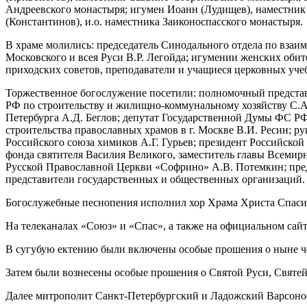
Андреевского монастыря; игумен Иоанн (Лудищев), наместник
(Константинов), и.о. наместника Заиконоспасского монастыря.
В храме молились: председатель Синодального отдела по вз
Московского и всея Руси В.Р. Легойда; игумении женских об
приходских советов, преподаватели и учащиеся церковных уче
Торжественное богослужение посетили: полномочный представ
РФ по строительству и жилищно-коммунальному хозяйству С.А
Петербурга А.Д. Беглов; депутат Государственной Думы ФС РФ
строительства православных храмов в г. Москве В.И. Ресин; р
Российского союза химиков А.Г. Гурьев; президент Российско
фонда святителя Василия Великого, заместитель главы Всемирн
Русской Православной Церкви «Софрино» А.В. Потемкин; пре
представители государственных и общественных организаций.
Богослужебные песнопения исполнил хор Храма Христа Спасите
На телеканалах «Союз» и «Спас», а также на официальном сай
В сугубую ектению были включены особые прошения о ныне ч
Затем были вознесены особые прошения о Святой Руси, Святе
Далее митрополит Санкт-Петербургский и Ладожский Варсоно