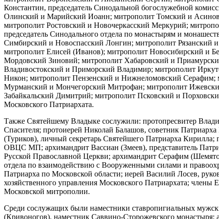
Константин, председатель Синодальной богослужебной комис
Олинский и Марийский Иоанн; митрополит Томский и Асиновс
митрополит Ростовский и Новочеркасский Меркурий; митропо
председатель Синодального отдела по монастырям и монашест
Симбирский и Новоспасский Лонгин; митрополит Рязанский и
митрополит Елисей (Иванов); митрополит Новосибирский и Б
Мордовский Зиновий; митрополит Хабаровский и Приамурский
Владивостокский и Приморский Владимир; митрополит Иркут
Никон; митрополит Пензенский и Нижнеломовский Серафим; 
Мурманский и Мончегорский Митрофан; митрополит Ижевский
Забайкальский Димитрий; митрополит Псковский и Порховский
Московского Патриархата.
Также Святейшему Владыке сослужили: протопресвитер Владими
Спасителя; протоиерей Николай Балашов, советник Патриарха 
(Туриков), личный секретарь Святейшего Патриарха Кирилла;
ОВЦС МП; архимандрит Вассиан (Змеев), представитель Патриа
Русской Православной Церкви; архимандрит Серафим (Шемятов
отдела по взаимодействию с Вооруженными силами и правоохр
Патриарха по Московской области; иерей Василий Лосев, рук
хозяйственного управления Московского Патриархата; члены Е
Московской митрополии.
Среди сослужащих были наместники ставропигиальных мужски
(Кривоногов), наместник Саввино-Сторожевского монастыря; 