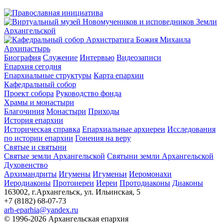
Архипастырь
Биография
Служение
Интервью
Видеозаписи
Епархия сегодня
Епархиальные структуры
Карта епархии
Кафедральный собор
Проект собора
Руководство фонда
Храмы и монастыри
Благочиния
Монастыри
Приходы
История епархии
Историческая справка
Епархиальные архиереи
Исследования
по истории епархии
Гонения на веру
Святые и святыни
Святые земли Архангельской
Святыни земли Архангельской
Духовенство
Архимандриты
Игумены
Игуменьи
Иеромонахи
Иеродиаконы
Протоиереи
Иереи
Протодиаконы
Диаконы
163002, г.Архангельск, ул. Ильинская, 5
+7 (8182) 68-07-73
arh-eparhia@yandex.ru
© 1996-2026 Архангельская епархия