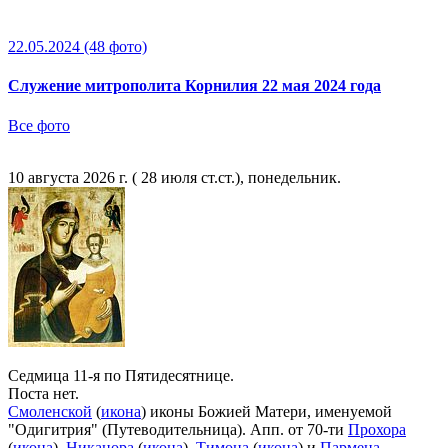
22.05.2024
(48 фото)
Служение митрополита Корнилия 22 мая 2024 года
Все фото
10 августа 2026 г. ( 28 июля ст.ст.), понедельник.
Седмица 11-я по Пятидесятнице.
Поста нет.
Смоленской
(
икона
) иконы Божией Матери, именуемой
"Одигитрия" (Путеводительница). Апп. от 70-ти
Прохора
(
икона
),
Никанора
(
икона
),
Тимона
(
икона
) и
Пармена