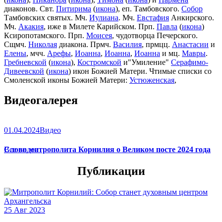
диаконов. Свт.
Питирима
(
икона
), еп. Тамбовского.
Собор
Тамбовских святых. Мч.
Иулиана
. Мч.
Евстафия
Анкирского.
Мч.
Акакия
, иже в Милете Карийском. Прп.
Павла
(
икона
)
Ксиропотамского. Прп.
Моисея
, чудотворца Печерского.
Сщмч.
Николая
диакона. Прмч.
Василия
, прмцц.
Анастасии
и
Елены
, мчч.
Арефы
,
Иоанна
,
Иоанна
,
Иоанна
и мц.
Мавры
.
Гребневской
(
икона
),
Костромской
и"Умиление"
Серафимо-
Дивеевской
(
икона
) икон Божией Матери. Чтимые списки со
Смоленской иконы Божией Матери:
Устюженская
,
Выдропусская
,
Христофоровская
,
Супрасльская
,
Югская
Видеогалерея
(
икона
),
Игрицкая
,
Шуйская
(
икона
),
Седмиезерная
,
Сергиевская
(в Троице-Сергиевой Лавре).
01.04.2024
Видео
Слово митрополита Корнилия о Великом посте 2024 года
Все видео
Публикации
25 Авг 2023