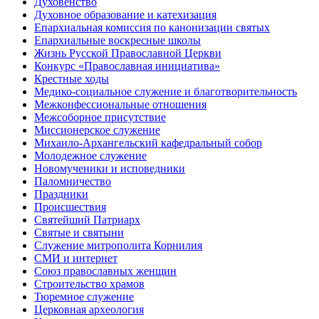
Духовенство
Духовное образование и катехизация
Епархиальная комиссия по канонизации святых
Епархиальные воскресные школы
Жизнь Русской Православной Церкви
Конкурс «Православная инициатива»
Крестные ходы
Медико-социальное служение и благотворительность
Межконфессиональные отношения
Межсоборное присутствие
Миссионерское служение
Михаило-Архангельский кафедральный собор
Молодежное служение
Новомученики и исповедники
Паломничество
Праздники
Происшествия
Святейший Патриарх
Святые и святыни
Служение митрополита Корнилия
СМИ и интернет
Союз православных женщин
Строительство храмов
Тюремное служение
Церковная археология