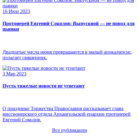
16 Июн 2023
Протоиерей Евгений Соколов: Выпускной — не повод для
пьянки
Двадцатые числа июня превращаются в малый апокалипсис,
полагает священник.
3 Мар 2023
Пусть тяжелые новости не угнетают
О празднике Торжества Православия рассказывает глава
миссионерского отдела Архангельской епархии протоиерей
Евгений Соколов.
Все публикации