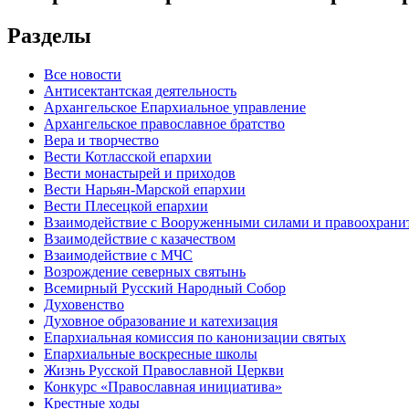
Разделы
Все новости
Антисектантская деятельность
Архангельское Епархиальное управление
Архангельское православное братство
Вера и творчество
Вести Котласской епархии
Вести монастырей и приходов
Вести Нарьян-Марской епархии
Вести Плесецкой епархии
Взаимодействие с Вооруженными силами и правоохран
Взаимодействие с казачеством
Взаимодействие с МЧС
Возрождение северных святынь
Всемирный Русский Народный Собор
Духовенство
Духовное образование и катехизация
Епархиальная комиссия по канонизации святых
Епархиальные воскресные школы
Жизнь Русской Православной Церкви
Конкурс «Православная инициатива»
Крестные ходы