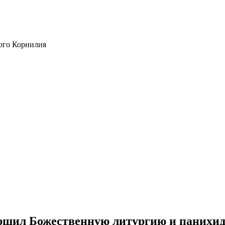
ого Корнилия
ршил Божественную литургию и панихиду