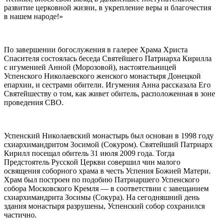
развитие церковной жизни, в укрепление веры и благочестия
в нашем народе!»
По завершении богослужения в галерее Храма Христа
Спасителя состоялась беседа Святейшего Патриарха Кирилла
с игуменией Анной (Морозовой), настоятельницей
Успенского Николаевского женского монастыря Донецкой
епархии, и сестрами обители. Игумения Анна рассказала Его
Святейшеству о том, как живет обитель, расположенная в зоне
проведения СВО.
Успенский Николаевский монастырь был основан в 1998 году
схиархимандритом Зосимой (Сокуром). Святейший Патриарх
Кирилл посещал обитель 31 июля 2009 года. Тогда
Предстоятель Русской Церкви совершил чин малого
освящения соборного храма в честь Успения Божией Матери.
Храм был построен по подобию Патриаршего Успенского
собора Московского Кремля — в соответствии с завещанием
схиархимандрита Зосимы (Сокура). На сегодняшний день
здания монастыря разрушены, Успенский собор сохранился
частично.