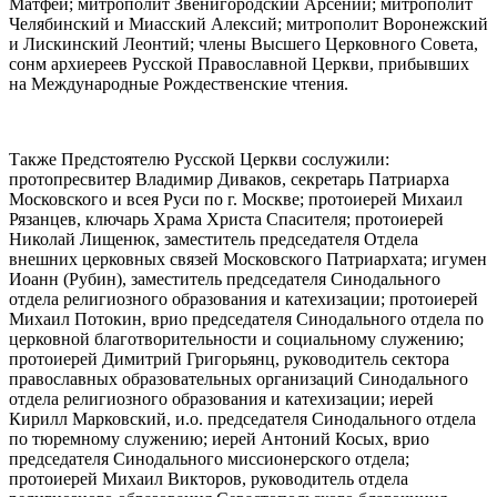
Матфей; митрополит Звенигородский Арсений; митрополит
Челябинский и Миасский Алексий; митрополит Воронежский
и Лискинский Леонтий; члены Высшего Церковного Совета,
сонм архиереев Русской Православной Церкви, прибывших
на Международные Рождественские чтения.
Также Предстоятелю Русской Церкви сослужили:
протопресвитер Владимир Диваков, секретарь Патриарха
Московского и всея Руси по г. Москве; протоиерей Михаил
Рязанцев, ключарь Храма Христа Спасителя; протоиерей
Николай Лищенюк, заместитель председателя Отдела
внешних церковных связей Московского Патриархата; игумен
Иоанн (Рубин), заместитель председателя Синодального
отдела религиозного образования и катехизации; протоиерей
Михаил Потокин, врио председателя Синодального отдела по
церковной благотворительности и социальному служению;
протоиерей Димитрий Григорьянц, руководитель сектора
православных образовательных организаций Синодального
отдела религиозного образования и катехизации; иерей
Кирилл Марковский, и.о. председателя Синодального отдела
по тюремному служению; иерей Антоний Косых, врио
председателя Синодального миссионерского отдела;
протоиерей Михаил Викторов, руководитель отдела