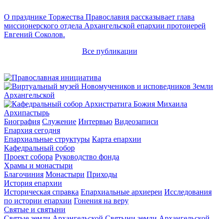
О празднике Торжества Православия рассказывает глава
миссионерского отдела Архангельской епархии протоиерей
Евгений Соколов.
Все публикации
Архипастырь
Биография
Служение
Интервью
Видеозаписи
Епархия сегодня
Епархиальные структуры
Карта епархии
Кафедральный собор
Проект собора
Руководство фонда
Храмы и монастыри
Благочиния
Монастыри
Приходы
История епархии
Историческая справка
Епархиальные архиереи
Исследования
по истории епархии
Гонения на веру
Святые и святыни
Святые земли Архангельской
Святыни земли Архангельской