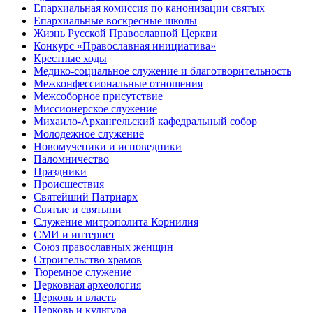
Епархиальная комиссия по канонизации святых
Епархиальные воскресные школы
Жизнь Русской Православной Церкви
Конкурс «Православная инициатива»
Крестные ходы
Медико-социальное служение и благотворительность
Межконфессиональные отношения
Межсоборное присутствие
Миссионерское служение
Михаило-Архангельский кафедральный собор
Молодежное служение
Новомученики и исповедники
Паломничество
Праздники
Происшествия
Святейший Патриарх
Святые и святыни
Служение митрополита Корнилия
СМИ и интернет
Союз православных женщин
Строительство храмов
Тюремное служение
Церковная археология
Церковь и власть
Церковь и культура