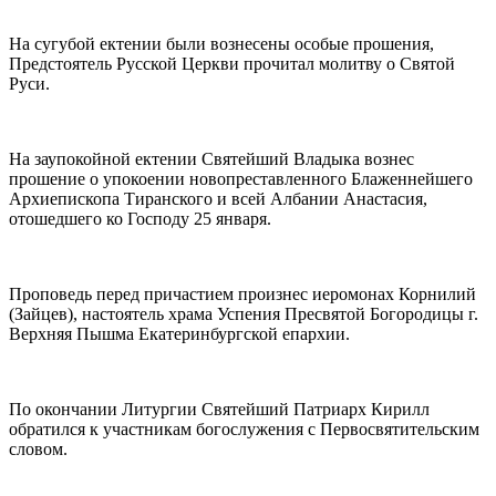
На сугубой ектении были вознесены особые прошения,
Предстоятель Русской Церкви прочитал молитву о Святой
Руси.
На заупокойной ектении Святейший Владыка вознес
прошение о упокоении новопреставленного Блаженнейшего
Архиепископа Тиранского и всей Албании Анастасия,
отошедшего ко Господу 25 января.
Проповедь перед причастием произнес иеромонах Корнилий
(Зайцев), настоятель храма Успения Пресвятой Богородицы г.
Верхняя Пышма Екатеринбургской епархии.
По окончании Литургии Святейший Патриарх Кирилл
обратился к участникам богослужения с Первосвятительским
словом.