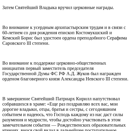
Затем Святейший Владыка вручил церковные награды.
Во внимание к усердным архипастырским трудам и в связи с
60-летием со дня рождения епископ Костомукшский и
Кемский Борис был удостоен ордена преподобного Серафима
Саровского III степени.
Во внимание к поддержке церковно-общественных
инициатив первый заместитель председателя
Государственной Думы ФС РФ А.Д. Жуков был награжден
орденом благоверного князя Александра Невского III степени.
В завершение Святейший Патриарх Кирилл напутствовал
собравшихся в храме: «Еще раз поздравляю всех вас, мои
дорогие владыки, отцы, братья и сестры, с сегодняшним
событием и надеюсь, что Господь каждому из нас даст силы
разумения и мудрости, чтобы достойно участвовать в этом
замечательном событии — Рождественских образовательных
чтениях, внося свой вклад в дальнейшее поступательное