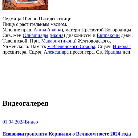
Седмица 10-я по Пятидесятнице.
Пища с растительным маслом.
Успение прав.
Анны
(
икона
), матери Пресвятой Богородицы.
Свв. жен
Олимпиады
(
икона
) диакониссы и
Евпраксии
девы,
Тавеннской. Прп.
Макария
(
икона
) Желтоводского,
Унженского. Память
V Вселенского Собора
. Сщмч.
Николая
пресвитера. Сщмч.
Александра
пресвитера. Св.
Ираиды
исп.
Видеогалерея
01.04.2024
Видео
Слово митрополита Корнилия о Великом посте 2024 года
Все видео