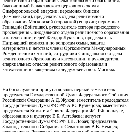
религиозного образования Севастопольского благочиния,
благочинный Балаклавского церковного округа
Симферопольской епархии; иеромонах Онисим
(Бамблевский), председатель отдела религиозного
образования Московской (городской) епархии; иеромонах
Геннадий (Войтишко), руководитель сектора приходского
просвещения Синодального отдела религиозного образования
и катехизации; иерей Феодор Лукьянов, председатель
Патриаршей комиссии по вопросам семьи, защиты
материнства и детства; члены Оргкомитета Международных
Рождественских чтений, сотрудники Синодального отдела
религиозного образования и катехизации и руководители
епархиальных отделов религиозного образования и
катехизации в священном сане, духовенство г. Москвы.
На богослужении присутствовали: первый заместитель
председателя Государственной Думы Федерального Собрания
Российской Федерации А.Д. Жуков; заместитель председателя
Государственной Думы ФС РФ А.Ю. Кузнецова; заместитель
председателя Комитета Совета Федерации ФС РФ по науке,
образованию и культуре Е.Б. Алтабаева; депутат
Государственной Думы ФС РФ Т.В. Лобач; председатель
Законодательного Собрания г. Севастополя В.В. Немцев;
руководитель Департамента национальной политики и