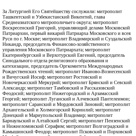
За Литургией Его Святейшеству сослужили: митрополит
Ташкентский и Узбекистанский Викентий, глава
Среднеазиатского митрополичьего округа; митрополит
Воскресенский Григорий, управляющий делами Московской
Патриархии, первый викарий Патриарха Московского и всея
Руси по г. Москве; митрополит Владимирский и Суздальский
Никандр, председатель Финансово-хозяйственного
управления Московского Патриархата; митрополит
Екатеринбургский и Верхотурский Евгений, председатель
Синодального отдела религиозного образования и
катехизации, председатель Оргкомитета Международных
Рождественских чтений; митрополит Иваново-Вознесенский
и Вичугский Иосиф; митрополит Ростовский и
Новочеркасский Меркурий; митрополит Брянский и Севский
Александр; митрополит Тамбовский и Рассказовский
Феодосий; митрополит Нижегородский и Арзамасский
Георгий; митрополит Луганский и Алчевский Пантелеимон;
митрополит Саранский и Мордовский Зиновий; митрополит
Архангельский и Холмогорский Корнилий; митрополит
Донецкий и Мариупольский Владимир; митрополит
Барнаульский и Алтайский Сергий; митрополит Пензенский
и Нижнеломовский Серафим; митрополит Волгоградский и
Камышинский Феодор; митрополит Псковский и Порховской