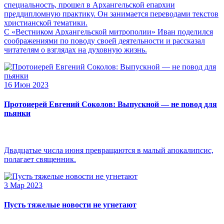
специальность, прошел в Архангельской епархии
преддипломную практику. Он занимается переводами текстов
христианской тематики.
С «Вестником Архангельской митрополии» Иван поделился
соображениями по поводу своей деятельности и рассказал
читателям о взглядах на духовную жизнь.
16 Июн 2023
Протоиерей Евгений Соколов: Выпускной — не повод для
пьянки
Двадцатые числа июня превращаются в малый апокалипсис,
полагает священник.
3 Мар 2023
Пусть тяжелые новости не угнетают