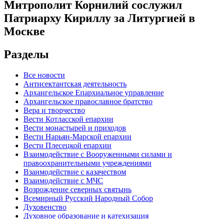
Митрополит Корнилий сослужил
Патриарху Кириллу за Литургией в
Москве
Разделы
Все новости
Антисектантская деятельность
Архангельское Епархиальное управление
Архангельское православное братство
Вера и творчество
Вести Котласской епархии
Вести монастырей и приходов
Вести Нарьян-Марской епархии
Вести Плесецкой епархии
Взаимодействие с Вооруженными силами и
правоохранительными учреждениями
Взаимодействие с казачеством
Взаимодействие с МЧС
Возрождение северных святынь
Всемирный Русский Народный Собор
Духовенство
Духовное образование и катехизация