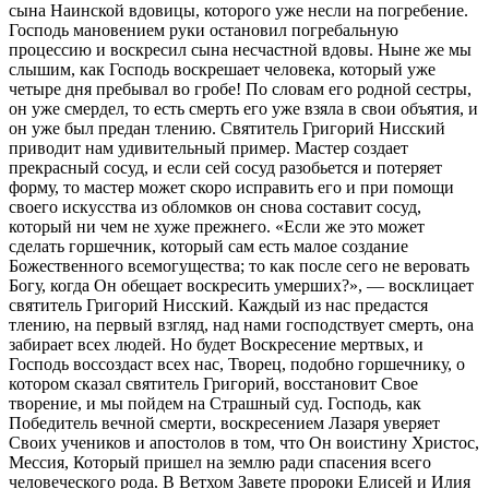
сына Наинской вдовицы, которого уже несли на погребение.
Господь мановением руки остановил погребальную
процессию и воскресил сына несчастной вдовы. Ныне же мы
слышим, как Господь воскрешает человека, который уже
четыре дня пребывал во гробе! По словам его родной сестры,
он уже смердел, то есть смерть его уже взяла в свои объятия, и
он уже был предан тлению. Святитель Григорий Нисский
приводит нам удивительный пример. Мастер создает
прекрасный сосуд, и если сей сосуд разобьется и потеряет
форму, то мастер может скоро исправить его и при помощи
своего искусства из обломков он снова составит сосуд,
который ни чем не хуже прежнего. «Если же это может
сделать горшечник, который сам есть малое создание
Божественного всемогущества; то как после сего не веровать
Богу, когда Он обещает воскресить умерших?», — восклицает
святитель Григорий Нисский. Каждый из нас предастся
тлению, на первый взгляд, над нами господствует смерть, она
забирает всех людей. Но будет Воскресение мертвых, и
Господь воссоздаст всех нас, Творец, подобно горшечнику, о
котором сказал святитель Григорий, восстановит Свое
творение, и мы пойдем на Страшный суд. Господь, как
Победитель вечной смерти, воскресением Лазаря уверяет
Своих учеников и апостолов в том, что Он воистину Христос,
Мессия, Который пришел на землю ради спасения всего
человеческого рода. В Ветхом Завете пророки Елисей и Илия