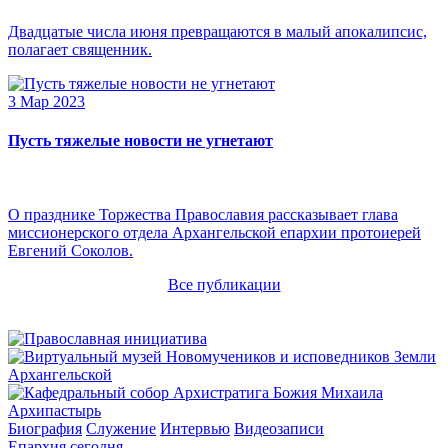
Двадцатые числа июня превращаются в малый апокалипсис,
полагает священник.
3 Мар 2023
Пусть тяжелые новости не угнетают
О празднике Торжества Православия рассказывает глава
миссионерского отдела Архангельской епархии протоиерей
Евгений Соколов.
Все публикации
Архипастырь
Биография
Служение
Интервью
Видеозаписи
Епархия сегодня