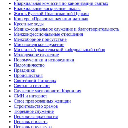
Епархиальная комиссия по канонизации святых
Епархиальные воскресные школы
Жизнь Русской Православной Церкви
Конкурс «Православная инициатива»
Крестные ходы
Медико-социальное служение и благотворительность
Межконфессиональные отношения
Межсоборное присутствие
Миссионерское служение
Михаило-Архангельский кафедральный собор
Молодежное служение
Новомученики и исповедники
Паломничество
Праздники
Происшествия
Святейший Патриарх
Святые и святыни
Служение митрополита Корнилия
СМИ и интернет
Союз православных женщин
Строительство храмов
Тюремное служение
Церковная археология
Церковь и власть
Церковь и культура