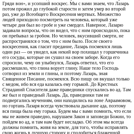
Гряди вон», и усопший воскрес. Мы с вами знаем, что Лазарь
потом прожил до глубокой старости и затем умер во второй
раз, уже до Всеобщего Воскресения мертвых. Множество
людей приходило посмотреть на человека, который уже
четыре дня был во гробе и уже смердел. Наверное, Лазарю
задавали вопросы, что он видел, что с ним происходило, пока
он пребывал за гробом. Но человек, вкусивший смерти, не
распространялся о том, что с ним было. После своего
воскресения, как гласит предание, Лазарь посмеялся лишь
один раз — он увидел, как некий вор похищал у горшечника
его сосуды, которые он сушил на своем заборе. Когда его
спросили, чему он улыбнулся, Лазарь ответил, что его
рассмешило, что глина ворует глину. Наше тело Господь
сотворил из земли и глины, и поэтому Лазарь, зная
Священное Писание, посмеялся. Всю пищу он вкушал только
с медом, ибо вся еда казалась ему горькой. До Крестных
Страданий Спасителя даже праведники спускались во ад. Там
же был и праведный Лазарь. Да, праведники там не
подвергались мучениям, они находились на лоне Авраамовом,
но гортань Лазаря всегда чувствовала дыхание ада, поэтому
вся пища была ему горька. Будем мы с вами помнить, что если
мы не живем праведно, нарушаем Закон и заповеди Божии, то
пойдем во ад, и там нам будет несладко. Об этом мы всегда
должны помнить, живя на земле, для того, чтобы исправлять
свою жизнь в лучшую сторону и сподобиться блаженной