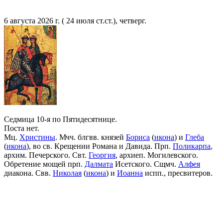
6 августа 2026 г. ( 24 июля ст.ст.), четверг.
Седмица 10-я по Пятидесятнице.
Поста нет.
Мц.
Христины
. Мчч. блгвв. князей
Бориса
(
икона
) и
Глеба
(
икона
), во св. Крещении Романа и Давида. Прп.
Поликарпа
,
архим. Печерского. Свт.
Георгия
, архиеп. Могилевского.
Обретение мощей прп.
Далмата
Исетского. Сщмч.
Алфея
диакона. Свв.
Николая
(
икона
) и
Иоанна
испп., пресвитеров.