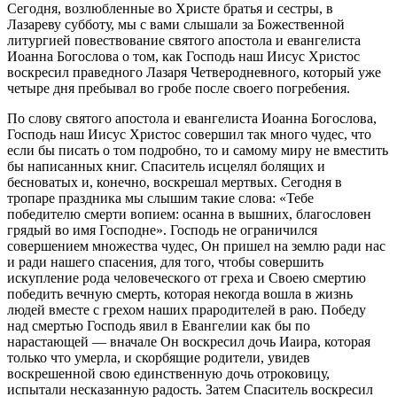
Сегодня, возлюбленные во Христе братья и сестры, в
Лазареву субботу, мы с вами слышали за Божественной
литургией повествование святого апостола и евангелиста
Иоанна Богослова о том, как Господь наш Иисус Христос
воскресил праведного Лазаря Четверодневного, который уже
четыре дня пребывал во гробе после своего погребения.
По слову святого апостола и евангелиста Иоанна Богослова,
Господь наш Иисус Христос совершил так много чудес, что
если бы писать о том подробно, то и самому миру не вместить
бы написанных книг. Спаситель исцелял болящих и
бесноватых и, конечно, воскрешал мертвых. Сегодня в
тропаре праздника мы слышим такие слова: «Тебе
победителю смерти вопием: осанна в вышних, благословен
грядый во имя Господне». Господь не ограничился
совершением множества чудес, Он пришел на землю ради нас
и ради нашего спасения, для того, чтобы совершить
искупление рода человеческого от греха и Своею смертию
победить вечную смерть, которая некогда вошла в жизнь
людей вместе с грехом наших прародителей в раю. Победу
над смертью Господь явил в Евангелии как бы по
нарастающей — вначале Он воскресил дочь Иаира, которая
только что умерла, и скорбящие родители, увидев
воскрешенной свою единственную дочь отроковицу,
испытали несказанную радость. Затем Спаситель воскресил