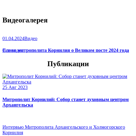
Видеогалерея
01.04.2024
Видео
Слово митрополита Корнилия о Великом посте 2024 года
Все видео
Публикации
25 Авг 2023
Митрополит Корнилий: Собор станет духовным центром
Архангельска
Интервью Митрополита Архангельского и Холмогорского
Корнилия