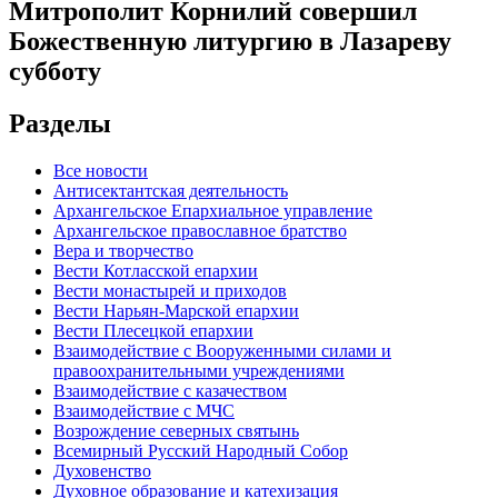
Митрополит Корнилий совершил
Божественную литургию в Лазареву
субботу
Разделы
Все новости
Антисектантская деятельность
Архангельское Епархиальное управление
Архангельское православное братство
Вера и творчество
Вести Котласской епархии
Вести монастырей и приходов
Вести Нарьян-Марской епархии
Вести Плесецкой епархии
Взаимодействие с Вооруженными силами и
правоохранительными учреждениями
Взаимодействие с казачеством
Взаимодействие с МЧС
Возрождение северных святынь
Всемирный Русский Народный Собор
Духовенство
Духовное образование и катехизация