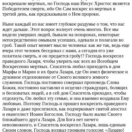
воскрешали мертвых, но Господь наш Иисус Христос является
Победителем смерти, ибо Он Сам воскрес из мертвых в
третий день, как предсказывали о Нем пророки.
Ныне каждый из нас имеет глубокое раздумье о том, что нас
ждет дальше. Этот вопрос волнует очень многих. Все мы
видели умерших людей, бывали на похоронах, некоторые
непосредственно омывали усопших, одевали и полагали во
гроб. Такой опыт меняет мысли человека: как же так, ведь еще
вчера этот человек беседовал с нами, а сегодня его уже
похитила смерть, и он предается гробу!? Господь воскресил
праведного Лазаря, чтобы уверить нас всех во Всеобщем
Воскресении мертвых. Спаситель любил приходить в дом
Марфы и Марии и их брата Лазаря, где Он имел физическое и
духовное отдохновение от Своего великого земного
служения. Господь постоянно совершал проповедь Слова
Божия, постоянно наставлял и исцелял страждущих, болящих
и бесноватых людей, а в сей дом Спаситель приходил, чтобы
отдохнуть, Он любил эту семью, и она взаимно воздавала Ему
любовью. Поэтому Господь и пришел воскресить праведного
Лазаря и даже прослезился, как подчеркивает святой апостол
и евангелист Иоанн Богослов. Господу было жалко Своего
ближайшего друга Лазаря. Для Бога нет ничего
невозможного, и Спаситель воскресил Лазаря, лишь единым
Своим словом. Господь воззвал громким голосом: «Лазарю!