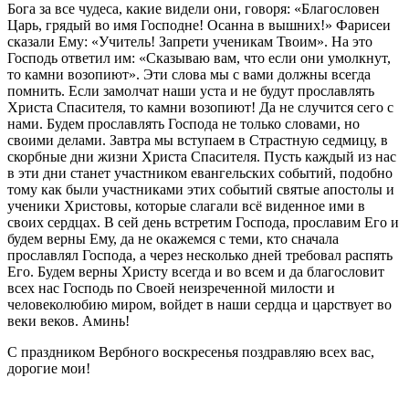
Бога за все чудеса, какие видели они, говоря: «Благословен
Царь, грядый во имя Господне! Осанна в вышних!» Фарисеи
сказали Ему: «Учитель! Запрети ученикам Твоим». На это
Господь ответил им: «Сказываю вам, что если они умолкнут,
то камни возопиют». Эти слова мы с вами должны всегда
помнить. Если замолчат наши уста и не будут прославлять
Христа Спасителя, то камни возопиют! Да не случится сего с
нами. Будем прославлять Господа не только словами, но
своими делами. Завтра мы вступаем в Страстную седмицу, в
скорбные дни жизни Христа Спасителя. Пусть каждый из нас
в эти дни станет участником евангельских событий, подобно
тому как были участниками этих событий святые апостолы и
ученики Христовы, которые слагали всё виденное ими в
своих сердцах. В сей день встретим Господа, прославим Его и
будем верны Ему, да не окажемся с теми, кто сначала
прославлял Господа, а через несколько дней требовал распять
Его. Будем верны Христу всегда и во всем и да благословит
всех нас Господь по Своей неизреченной милости и
человеколюбию миром, войдет в наши сердца и царствует во
веки веков. Аминь!
С праздником Вербного воскресенья поздравляю всех вас,
дорогие мои!