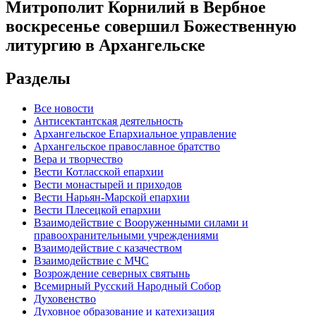
Митрополит Корнилий в Вербное
воскресенье совершил Божественную
литургию в Архангельске
Разделы
Все новости
Антисектантская деятельность
Архангельское Епархиальное управление
Архангельское православное братство
Вера и творчество
Вести Котласской епархии
Вести монастырей и приходов
Вести Нарьян-Марской епархии
Вести Плесецкой епархии
Взаимодействие с Вооруженными силами и
правоохранительными учреждениями
Взаимодействие с казачеством
Взаимодействие с МЧС
Возрождение северных святынь
Всемирный Русский Народный Собор
Духовенство
Духовное образование и катехизация