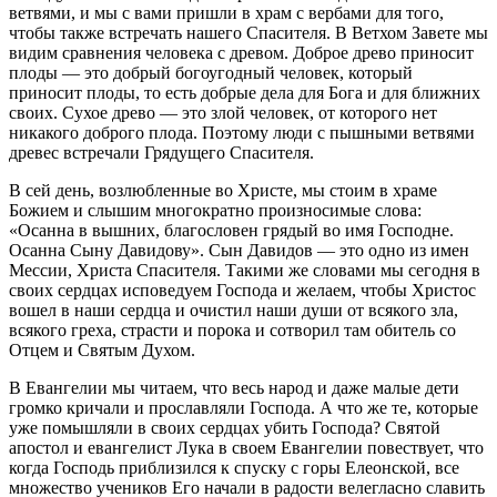
ветвями, и мы с вами пришли в храм с вербами для того,
чтобы также встречать нашего Спасителя. В Ветхом Завете мы
видим сравнения человека с древом. Доброе древо приносит
плоды — это добрый богоугодный человек, который
приносит плоды, то есть добрые дела для Бога и для ближних
своих. Сухое древо — это злой человек, от которого нет
никакого доброго плода. Поэтому люди с пышными ветвями
древес встречали Грядущего Спасителя.
В сей день, возлюбленные во Христе, мы стоим в храме
Божием и слышим многократно произносимые слова:
«Осанна в вышних, благословен грядый во имя Господне.
Осанна Сыну Давидову». Сын Давидов — это одно из имен
Мессии, Христа Спасителя. Такими же словами мы сегодня в
своих сердцах исповедуем Господа и желаем, чтобы Христос
вошел в наши сердца и очистил наши души от всякого зла,
всякого греха, страсти и порока и сотворил там обитель со
Отцем и Святым Духом.
В Евангелии мы читаем, что весь народ и даже малые дети
громко кричали и прославляли Господа. А что же те, которые
уже помышляли в своих сердцах убить Господа? Святой
апостол и евангелист Лука в своем Евангелии повествует, что
когда Господь приблизился к спуску с горы Елеонской, все
множество учеников Его начали в радости велегласно славить