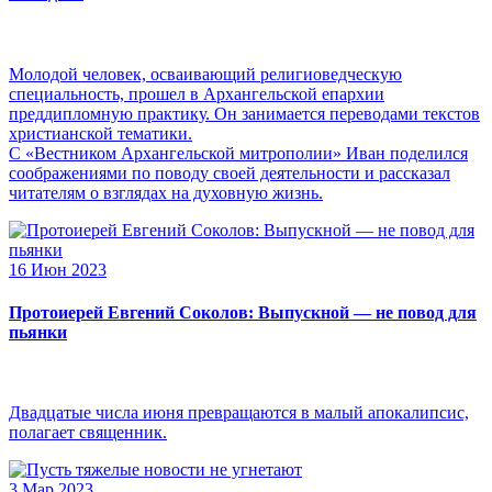
Молодой человек, осваивающий религиоведческую
специальность, прошел в Архангельской епархии
преддипломную практику. Он занимается переводами текстов
христианской тематики.
С «Вестником Архангельской митрополии» Иван поделился
соображениями по поводу своей деятельности и рассказал
читателям о взглядах на духовную жизнь.
16 Июн 2023
Протоиерей Евгений Соколов: Выпускной — не повод для
пьянки
Двадцатые числа июня превращаются в малый апокалипсис,
полагает священник.
3 Мар 2023