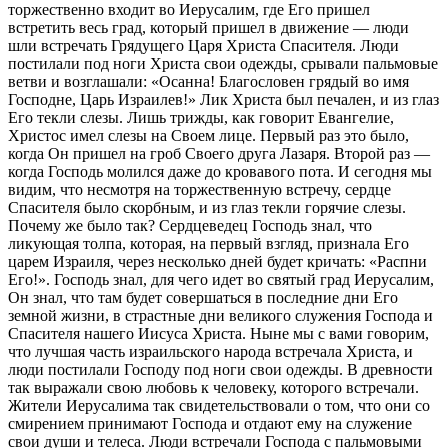
торжественно входит во Иерусалим, где Его пришел
встретить весь град, который пришел в движение — люди
шли встречать Грядущего Царя Христа Спасителя. Люди
постилали под ноги Христа свои одежды, срывали пальмовые
ветви и возглашали: «Осанна! Благословен грядый во имя
Господне, Царь Израилев!» Лик Христа был печален, и из глаз
Его текли слезы. Лишь трижды, как говорит Евангелие,
Христос имел слезы на Своем лице. Первый раз это было,
когда Он пришел на гроб Своего друга Лазаря. Второй раз —
когда Господь молился даже до кровавого пота. И сегодня мы
видим, что несмотря на торжественную встречу, сердце
Спасителя было скорбным, и из глаз текли горячие слезы.
Почему же было так? Сердцеведец Господь знал, что
ликующая толпа, которая, на первый взгляд, признала Его
царем Израиля, через несколько дней будет кричать: «Распни
Его!». Господь знал, для чего идет во святый град Иерусалим,
Он знал, что там будет совершаться в последние дни Его
земной жизни, в страстные дни великого служения Господа и
Спасителя нашего Иисуса Христа. Ныне мы с вами говорим,
что лучшая часть израильского народа встречала Христа, и
люди постилали Господу под ноги свои одежды. В древности
так выражали свою любовь к человеку, которого встречали.
Жители Иерусалима так свидетельствовали о том, что они со
смирением принимают Господа и отдают ему на служение
свои души и телеса. Люди встречали Господа с пальмовыми