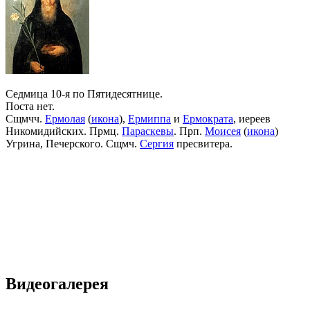
Седмица 10-я по Пятидесятнице.
Поста нет.
Сщмчч.
Ермолая
(
икона
),
Ермиппа
и
Ермократа
, иереев
Никомидийских. Прмц.
Параскевы
. Прп.
Моисея
(
икона
)
Угрина, Печерского. Сщмч.
Сергия
пресвитера.
Видеогалерея