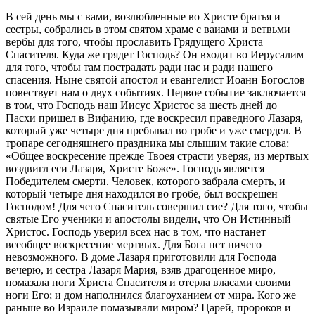
В сей день мы с вами, возлюбленные во Христе братья и
сестры, собрались в этом святом храме с ваиами и ветвьми
вербы для того, чтобы прославить Грядущего Христа
Спасителя. Куда же грядет Господь? Он входит во Иерусалим
для того, чтобы там пострадать ради нас и ради нашего
спасения. Ныне святой апостол и евангелист Иоанн Богослов
повествует нам о двух событиях. Первое событие заключается
в том, что Господь наш Иисус Христос за шесть дней до
Пасхи пришел в Вифанию, где воскресил праведного Лазаря,
который уже четыре дня пребывал во гробе и уже смердел. В
тропаре сегодняшнего праздника мы слышим такие слова:
«Общее воскресение прежде Твоея страсти уверяя, из мертвых
воздвигл еси Лазаря, Христе Боже». Господь является
Победителем смерти. Человек, которого забрала смерть, и
который четыре дня находился во гробе, был воскрешен
Господом! Для чего Спаситель совершил сие? Для того, чтобы
святые Его ученики и апостолы видели, что Он Истинный
Христос. Господь уверил всех нас в том, что настанет
всеобщее воскресение мертвых. Для Бога нет ничего
невозможного. В доме Лазаря приготовили для Господа
вечерю, и сестра Лазаря Мария, взяв драгоценное миро,
помазала ноги Христа Спасителя и отерла власами своими
ноги Его; и дом наполнился благоуханием от мира. Кого же
раньше во Израиле помазывали миром? Царей, пророков и