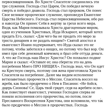
первосвященников. Во Христе Спасителе соединились эти
три служения. Господь стал Царем, Он победил вечную
смерть и победил диавола. Господь стал пророком, Он понес
Свое великое пророческое служение, проповедуя Евангелие
Царства Небесного. Господь стал первосвященником, ибо раз
и навсегда Он принес Себя в жертву за грехи всего мира.
Видя, как Мария помазывала Христа драгоценным миром,
один из учеников Христовых, Иуда Искариот, который хотел
предать Его, сказал: «Для чего бы не продать это миро за
триста динариев и не раздать нищим?» Святой апостол и
евангелист Иоанн подчеркивает, что Иуда сказал это не
потому, чтобы заботился о нищих, но потому что был вор. Он
имел при себе денежный ковчежец и брал себе оттуда деньги.
А что же Господь наш Иисус Христос? Он похвалил подвиг
Марии и сказал: «Оставьте ее; она сберегла это на день
погребения Моего ПРО НИЩИХ». Господь знал, что Он идет
на Крестную смерть, поэтому сия жена приготовила Христа
Спасителя на погребение. Далее мы видим исполнение
ветхозаветных пророчеств о Мессии. Спаситель воссел на
жребя, как было предречено о Нем в Писании: «Не бойся,
дщерь Сионова! Се, Царь твой грядет, седя на жребяти осли».
Как повествует евангелист, ученики Господни сперва не
поняли исполнения сего пророчества, но потом, после
Преславного Воскресения Христова, они вспомнили, что та́к
было предречено о Мессии в пророчествах. Господь