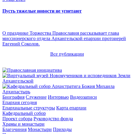
Пусть тяжелые новости не угнетают
О празднике Торжества Православия рассказывает глава
миссионерского отдела Архангельской епархии протоиерей
Евгений Соколов.
Все публикации
Архипастырь
Биография
Служение
Интервью
Видеозаписи
Епархия сегодня
Епархиальные структуры
Карта епархии
Кафедральный собор
Проект собора
Руководство фонда
Храмы и монастыри
Благочиния
Монастыри
Приходы