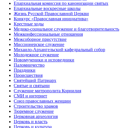
Епархиальная комиссия по канонизации святых
Епархиальные воскресные школы
Жизнь Русской Православной Церкви
Конкурс «Православная инициатива»
Крестные ходы
Медико-социальное служение и благотворительность
Межконфессиональные отношения
Межсоборное присутствие
Миссионерское служение
Михаило-Архангельский кафедральный собор
Молодежное служение
Новомученики и исповедники
Паломничество
Праздники
Происшествия
Святейший Патриарх
Святые и святыни
Служение митрополита Корнилия
СМИ и интернет
Союз православных женщин
Строительство храмов
Тюремное служение
Церковная археология
Церковь и власть
Церковь и культура