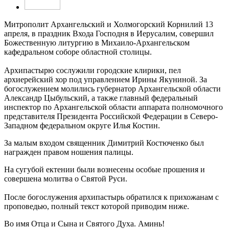
Митрополит Архангельский и Холмогорский Корнилий 13
апреля, в праздник Входа Господня в Иерусалим, совершил
Божественную литургию в Михаило-Архангельском
кафедральном соборе областной столицы.
Архипастырю сослужили городские клирики, пел
архиерейский хор под управлением Ирины Якуниной. За
богослужением молились губернатор Архангельской области
Александр Цыбульский, а также главный федеральный
инспектор по Архангельской области аппарата полномочного
представителя Президента Российской Федерации в Северо-
Западном федеральном округе Илья Костин.
За малым входом священник Димитрий Костюченко был
награжден правом ношения палицы.
На сугубой ектении были вознесены особые прошения и
совершена молитва о Святой Руси.
После богослужения архипастырь обратился к прихожанам с
проповедью, полный текст которой приводим ниже.
Во имя Отца и Сына и Святого Духа. Аминь!