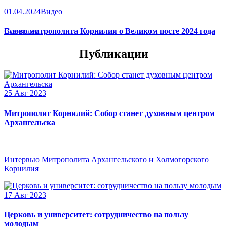
01.04.2024
Видео
Слово митрополита Корнилия о Великом посте 2024 года
Все видео
Публикации
25 Авг 2023
Митрополит Корнилий: Собор станет духовным центром
Архангельска
Интервью Митрополита Архангельского и Холмогорского
Корнилия
17 Авг 2023
Церковь и университет: сотрудничество на пользу
молодым