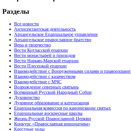
Разделы
Все новости
Антисектантская деятельность
Архангельское Епархиальное управление
Архангельское православное братство
Вера и творчество
Вести Котласской епархии
Вести монастырей и приходов
Вести Нарьян-Марской епархии
Вести Плесецкой епархии
Взаимодействие с Вооруженными силами и правоохран
Взаимодействие с казачеством
Взаимодействие с МЧС
Возрождение северных святынь
Всемирный Русский Народный Собор
Духовенство
Духовное образование и катехизация
Епархиальная комиссия по канонизации святых
Епархиальные воскресные школы
Жизнь Русской Православной Церкви
Конкурс «Православная инициатива»
Крестные ходы