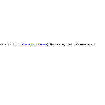
ннской. Прп.
Макария
(
икона
) Желтоводского, Унженского.