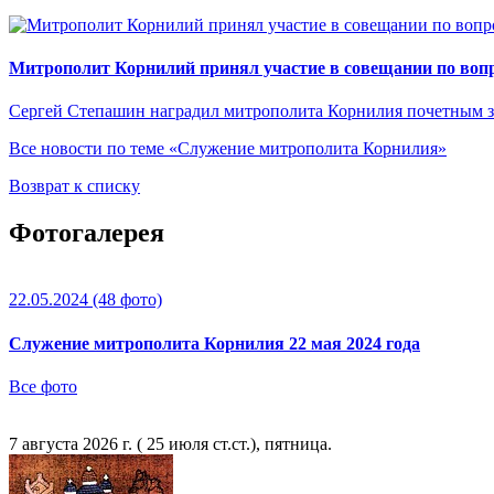
Митрополит Корнилий принял участие в совещании по вопр
Сергей Степашин наградил митрополита Корнилия почетным 
Все новости по теме «Служение митрополита Корнилия»
Возврат к списку
Фотогалерея
22.05.2024
(48 фото)
Служение митрополита Корнилия 22 мая 2024 года
Все фото
7 августа 2026 г. ( 25 июля ст.ст.), пятница.