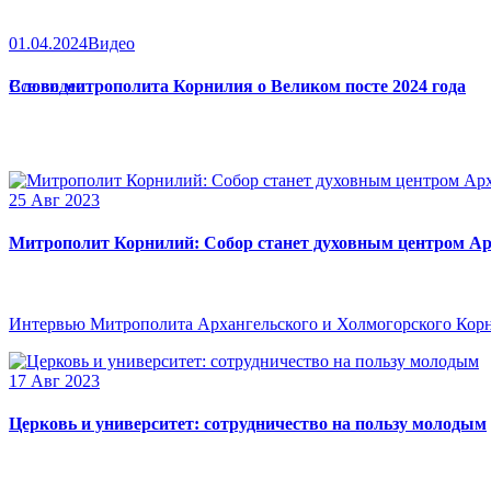
01.04.2024
Видео
Слово митрополита Корнилия о Великом посте 2024 года
Все видео
25 Авг 2023
Митрополит Корнилий: Собор станет духовным центром Ар
Интервью Митрополита Архангельского и Холмогорского Кор
17 Авг 2023
Церковь и университет: сотрудничество на пользу молодым