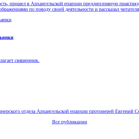
ть, прошел в Архангельской епархии преддипломную практику. 
ражениями по поводу своей деятельности и рассказал читателя
пьянки
лагает священник.
онерского отдела Архангельской епархии протоиерей Евгений С
Все публикации