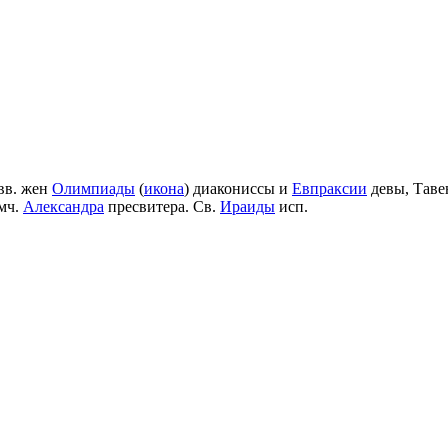
вв. жен
Олимпиады
(
икона
) диакониссы и
Евпраксии
девы, Таве
мч.
Александра
пресвитера. Св.
Ираиды
исп.