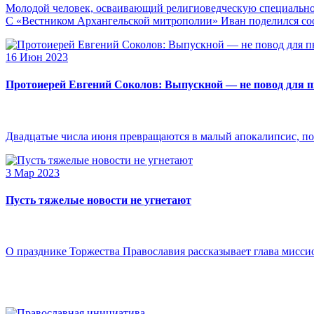
Молодой человек, осваивающий религиоведческую специальнос
С «Вестником Архангельской митрополии» Иван поделился сооб
16 Июн 2023
Протоиерей Евгений Соколов: Выпускной — не повод для 
Двадцатые числа июня превращаются в малый апокалипсис, по
3 Мар 2023
Пусть тяжелые новости не угнетают
О празднике Торжества Православия рассказывает глава мисси