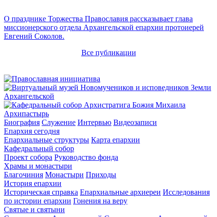
О празднике Торжества Православия рассказывает глава
миссионерского отдела Архангельской епархии протоиерей
Евгений Соколов.
Все публикации
Архипастырь
Биография
Служение
Интервью
Видеозаписи
Епархия сегодня
Епархиальные структуры
Карта епархии
Кафедральный собор
Проект собора
Руководство фонда
Храмы и монастыри
Благочиния
Монастыри
Приходы
История епархии
Историческая справка
Епархиальные архиереи
Исследования
по истории епархии
Гонения на веру
Святые и святыни