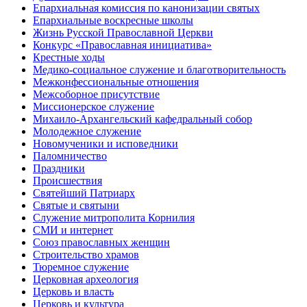
Епархиальная комиссия по канонизации святых
Епархиальные воскресные школы
Жизнь Русской Православной Церкви
Конкурс «Православная инициатива»
Крестные ходы
Медико-социальное служение и благотворительность
Межконфессиональные отношения
Межсоборное присутствие
Миссионерское служение
Михаило-Архангельский кафедральный собор
Молодежное служение
Новомученики и исповедники
Паломничество
Праздники
Происшествия
Святейший Патриарх
Святые и святыни
Служение митрополита Корнилия
СМИ и интернет
Союз православных женщин
Строительство храмов
Тюремное служение
Церковная археология
Церковь и власть
Церковь и культура