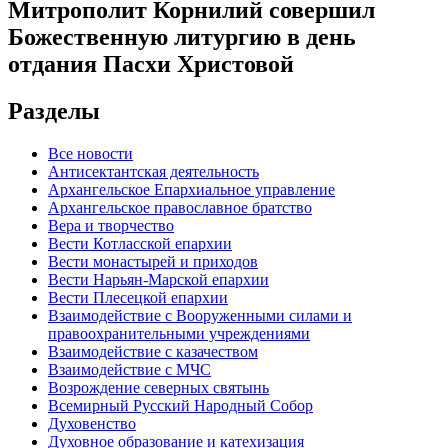
Митрополит Корнилий совершил
Божественную литургию в день
отдания Пасхи Христовой
Разделы
Все новости
Антисектантская деятельность
Архангельское Епархиальное управление
Архангельское православное братство
Вера и творчество
Вести Котласской епархии
Вести монастырей и приходов
Вести Нарьян-Марской епархии
Вести Плесецкой епархии
Взаимодействие с Вооруженными силами и
правоохранительными учреждениями
Взаимодействие с казачеством
Взаимодействие с МЧС
Возрождение северных святынь
Всемирный Русский Народный Собор
Духовенство
Духовное образование и катехизация