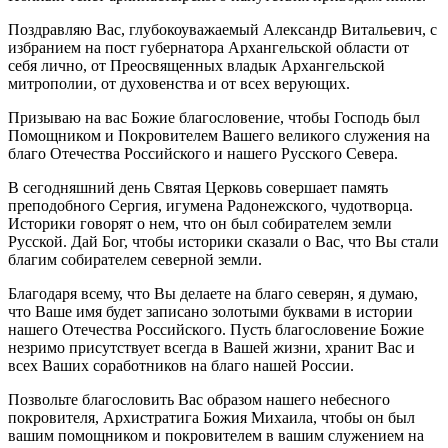
Поздравляю Вас, глубокоуважаемый Александр Витальевич, с
избранием на пост губернатора Архангельской области от
себя лично, от Преосвященных владык Архангельской
митрополии, от духовенства и от всех верующих.
Призываю на вас Божие благословение, чтобы Господь был
Помощником и Покровителем Вашего великого служения на
благо Отечества Российского и нашего Русского Севера.
В сегодняшний день Святая Церковь совершает память
преподобного Сергия, игумена Радонежского, чудотворца.
Историки говорят о нем, что он был собирателем земли
Русской. Дай Бог, чтобы историки сказали о Вас, что Вы стали
благим собирателем северной земли.
Благодаря всему, что Вы делаете на благо северян, я думаю,
что Ваше имя будет записано золотыми буквами в истории
нашего Отечества Российского. Пусть благословение Божие
незримо присутствует всегда в Вашей жизни, хранит Вас и
всех Ваших соработников на благо нашей России.
Позвольте благословить Вас образом нашего небесного
покровителя, Архистратига Божия Михаила, чтобы он был
вашим помощником и покровителем в вашим служением на