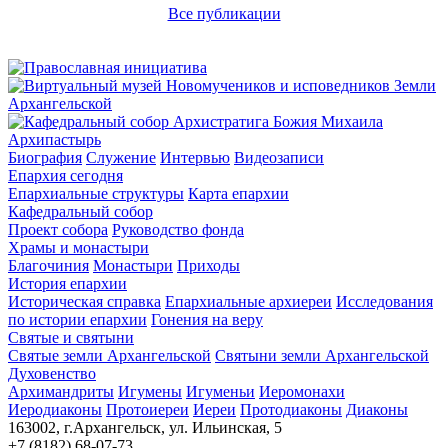
Все публикации
Архипастырь
Биография
Служение
Интервью
Видеозаписи
Епархия сегодня
Епархиальные структуры
Карта епархии
Кафедральный собор
Проект собора
Руководство фонда
Храмы и монастыри
Благочиния
Монастыри
Приходы
История епархии
Историческая справка
Епархиальные архиереи
Исследования
по истории епархии
Гонения на веру
Святые и святыни
Святые земли Архангельской
Святыни земли Архангельской
Духовенство
Архимандриты
Игумены
Игуменьи
Иеромонахи
Иеродиаконы
Протоиереи
Иереи
Протодиаконы
Диаконы
163002, г.Архангельск, ул. Ильинская, 5
+7 (8182) 68-07-73