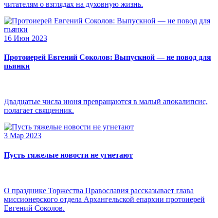
читателям о взглядах на духовную жизнь.
16 Июн 2023
Протоиерей Евгений Соколов: Выпускной — не повод для
пьянки
Двадцатые числа июня превращаются в малый апокалипсис,
полагает священник.
3 Мар 2023
Пусть тяжелые новости не угнетают
О празднике Торжества Православия рассказывает глава
миссионерского отдела Архангельской епархии протоиерей
Евгений Соколов.