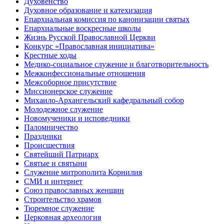
Духовенство
Духовное образование и катехизация
Епархиальная комиссия по канонизации святых
Епархиальные воскресные школы
Жизнь Русской Православной Церкви
Конкурс «Православная инициатива»
Крестные ходы
Медико-социальное служение и благотворительность
Межконфессиональные отношения
Межсоборное присутствие
Миссионерское служение
Михаило-Архангельский кафедральный собор
Молодежное служение
Новомученики и исповедники
Паломничество
Праздники
Происшествия
Святейший Патриарх
Святые и святыни
Служение митрополита Корнилия
СМИ и интернет
Союз православных женщин
Строительство храмов
Тюремное служение
Церковная археология