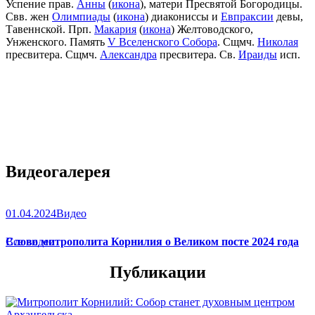
Успение прав.
Анны
(
икона
), матери Пресвятой Богородицы.
Свв. жен
Олимпиады
(
икона
) диакониссы и
Евпраксии
девы,
Тавеннской. Прп.
Макария
(
икона
) Желтоводского,
Унженского. Память
V Вселенского Собора
. Сщмч.
Николая
пресвитера. Сщмч.
Александра
пресвитера. Св.
Ираиды
исп.
Видеогалерея
01.04.2024
Видео
Слово митрополита Корнилия о Великом посте 2024 года
Все видео
Публикации