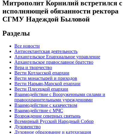
Митрополит Корнилий встретился с
исполняющей обязанности ректора
СГМУ Надеждой Быловой
Разделы
Все новости
Антисектантская деятельность
Архангельское Епархиальное управление
Архангельское православное братство
Вера и творчество
Вести Котласской епархии
Вести монастырей и приходов
Вести Нарьян-Марской епархии
Вести Плесецкой епархии
Взаимодействие с Вооруженными силами и
правоохранительными учреждениями
Взаимодействие с казачеством
Взаимодействие с МЧС
Возрождение северных святынь
Всемирный Русский Народный Собор
Духовенство
Духовное образование и катехизация