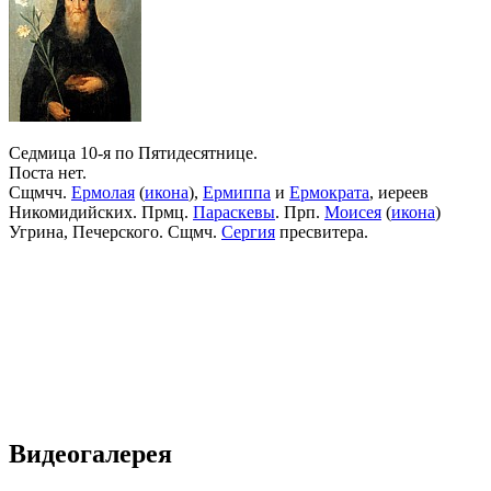
Седмица 10-я по Пятидесятнице.
Поста нет.
Сщмчч.
Ермолая
(
икона
),
Ермиппа
и
Ермократа
, иереев
Никомидийских. Прмц.
Параскевы
. Прп.
Моисея
(
икона
)
Угрина, Печерского. Сщмч.
Сергия
пресвитера.
Видеогалерея