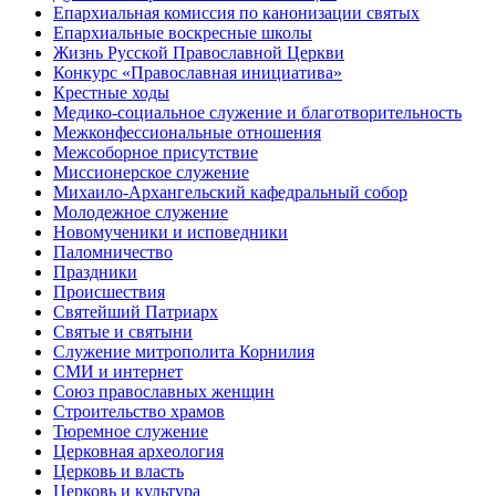
Епархиальная комиссия по канонизации святых
Епархиальные воскресные школы
Жизнь Русской Православной Церкви
Конкурс «Православная инициатива»
Крестные ходы
Медико-социальное служение и благотворительность
Межконфессиональные отношения
Межсоборное присутствие
Миссионерское служение
Михаило-Архангельский кафедральный собор
Молодежное служение
Новомученики и исповедники
Паломничество
Праздники
Происшествия
Святейший Патриарх
Святые и святыни
Служение митрополита Корнилия
СМИ и интернет
Союз православных женщин
Строительство храмов
Тюремное служение
Церковная археология
Церковь и власть
Церковь и культура