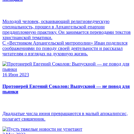
Молодой человек, осваивающий религиоведческую
специальность, прошел в Архангельской епархии
преддипломную практику. Он занимается переводами текстов
христианской тематики.
С «Вестником Архангельской митрополии» Иван поделился
соображениями по поводу своей деятельности и рассказал
читателям о взглядах на духовную жизнь.
16 Июн 2023
Протоиерей Евгений Соколов: Выпускной — не повод для
пьянки
Двадцатые числа июня превращаются в малый апокалипсис,
полагает священник.