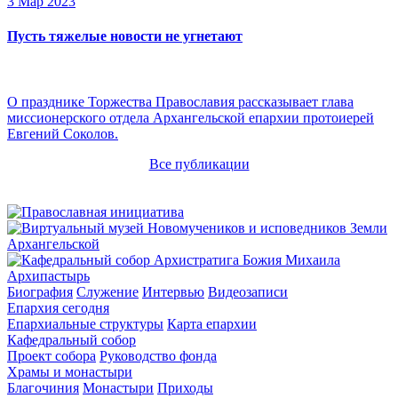
3 Мар 2023
Пусть тяжелые новости не угнетают
О празднике Торжества Православия рассказывает глава
миссионерского отдела Архангельской епархии протоиерей
Евгений Соколов.
Все публикации
Архипастырь
Биография
Служение
Интервью
Видеозаписи
Епархия сегодня
Епархиальные структуры
Карта епархии
Кафедральный собор
Проект собора
Руководство фонда
Храмы и монастыри
Благочиния
Монастыри
Приходы