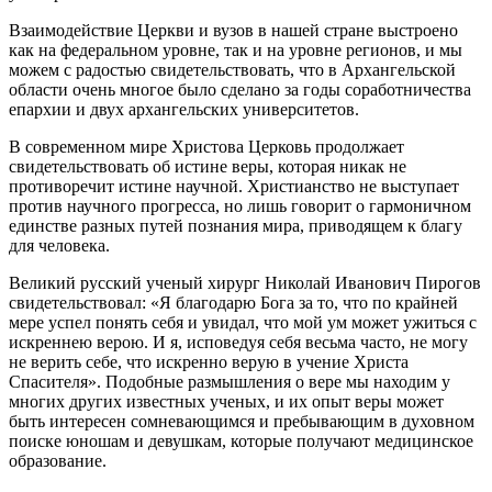
Взаимодействие Церкви и вузов в нашей стране выстроено
как на федеральном уровне, так и на уровне регионов, и мы
можем с радостью свидетельствовать, что в Архангельской
области очень многое было сделано за годы соработничества
епархии и двух архангельских университетов.
В современном мире Христова Церковь продолжает
свидетельствовать об истине веры, которая никак не
противоречит истине научной. Христианство не выступает
против научного прогресса, но лишь говорит о гармоничном
единстве разных путей познания мира, приводящем к благу
для человека.
Великий русский ученый хирург Николай Иванович Пирогов
свидетельствовал: «Я благодарю Бога за то, что по крайней
мере успел понять себя и увидал, что мой ум может ужиться с
искреннею верою. И я, исповедуя себя весьма часто, не могу
не верить себе, что искренно верую в учение Христа
Спасителя». Подобные размышления о вере мы находим у
многих других известных ученых, и их опыт веры может
быть интересен сомневающимся и пребывающим в духовном
поиске юношам и девушкам, которые получают медицинское
образование.