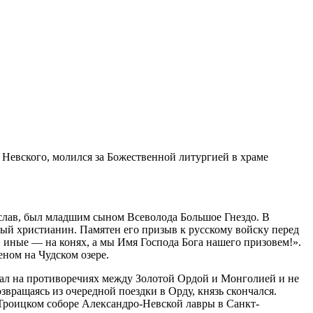
 Невского, молился за Божественной литургией в храме
ослав, был младшим сыном Всеволода Большое Гнездо. В
ый христианин. Памятен его призыв к русскому войску перед
, иные — на конях, а мы Имя Господа Бога нашего призовем!».
ном на Чудском озере.
рал на противоречиях между Золотой Ордой и Монголией и не
вращаясь из очередной поездки в Орду, князь скончался.
Троицком соборе Александро-Невской лавры в Санкт-