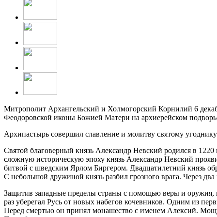
Митрополит Архангельский и Холмогорский Корнилий 6 декабря
Феодоровской иконы Божией Матери на архиерейском подворь
Архипастырь совершил славление и молитву святому угоднику
Святой благоверный князь Александр Невский родился в 1220 
сложную историческую эпоху князь Александр Невский прояви
битвой с шведским Ярлом Биргером. Двадцатилетний князь обра
С небольшой дружиной князь разбил грозного врага. Через два
Защитив западные пределы страны с помощью веры и оружия, 
раз уберегал Русь от новых набегов кочевников. Одним из пер
Перед смертью он принял монашество с именем Алексий. Мощи