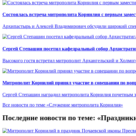
Состоялась встреча митрополита Корнилия с первым замес
Архипастырь и Алексей Владимирович обсудили широкий спект
Сергей Степашин посетил кафедральный собор Архистрати
Высокого гостя встретил митрополит Архангельский и Холмо
Митрополит Корнилий принял участие в совещании по вопр
Сергей Степашин наградил митрополита Корнилия почетным 
Все новости по теме «Служение митрополита Корнилия»
Последние новости по теме: «Праздник