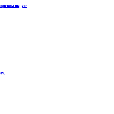
орском округе
ду.