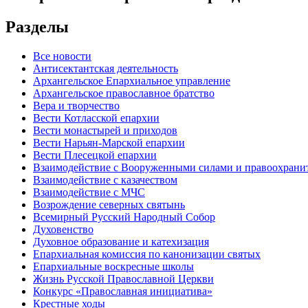
Разделы
Все новости
Антисектантская деятельность
Архангельское Епархиальное управление
Архангельское православное братство
Вера и творчество
Вести Котласской епархии
Вести монастырей и приходов
Вести Нарьян-Марской епархии
Вести Плесецкой епархии
Взаимодействие с Вооруженными силами и правоохран
Взаимодействие с казачеством
Взаимодействие с МЧС
Возрождение северных святынь
Всемирный Русский Народный Собор
Духовенство
Духовное образование и катехизация
Епархиальная комиссия по канонизации святых
Епархиальные воскресные школы
Жизнь Русской Православной Церкви
Конкурс «Православная инициатива»
Крестные ходы