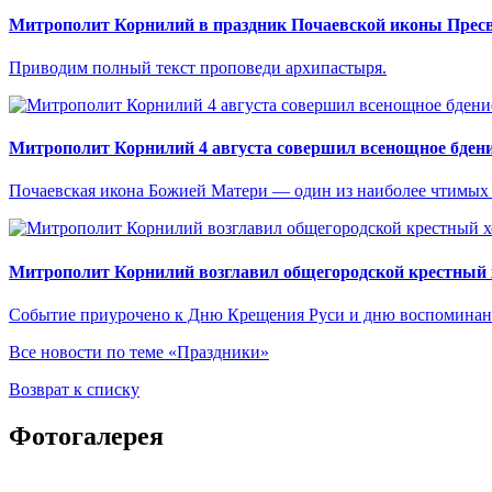
Митрополит Корнилий в праздник Почаевской иконы Прес
Приводим полный текст проповеди архипастыря.
Митрополит Корнилий 4 августа совершил всенощное бдени
Почаевская икона Божией Матери — один из наиболее чтимых
Митрополит Корнилий возглавил общегородской крестный 
Событие приурочено к Дню Крещения Руси и дню воспоминани
Все новости по теме «Праздники»
Возврат к списку
Фотогалерея