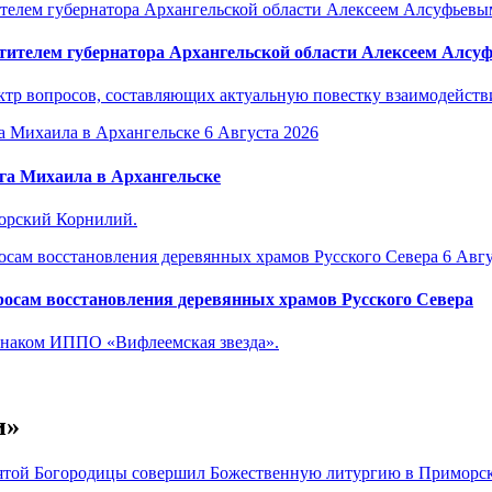
тителем губернатора Архангельской области Алексеем Алс
р вопросов, составляющих актуальную повестку взаимодействия
6 Августа 2026
га Михаила в Архангельске
горский Корнилий.
6 Авгу
осам восстановления деревянных храмов Русского Севера
знаком ИППО «Вифлеемская звезда».
и»