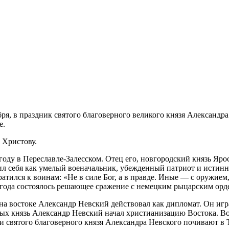
, в праздник святого благоверного великого князя Александра
е.
 Христову.
году в Переславле-Залесском. Отец его, новгородский князь Яр
л себя как умелый военачальник, убежденный патриот и истинн
тился к воинам: «Не в силе Бог, а в правде. Иные — с оружием
 года состоялось решающее сражение с немецким рыцарским орде
на востоке Александр Невский действовал как дипломат. Он иг
вых князь Александр Невский начал христианизацию Востока. Воз
 святого благоверного князя Александра Невского почивают в 