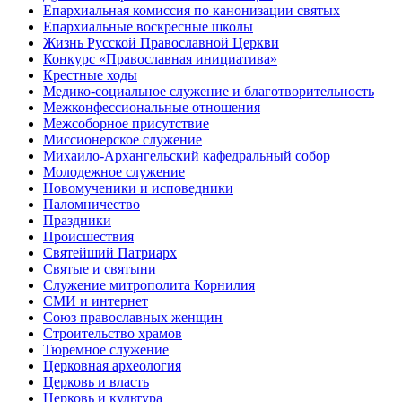
Епархиальная комиссия по канонизации святых
Епархиальные воскресные школы
Жизнь Русской Православной Церкви
Конкурс «Православная инициатива»
Крестные ходы
Медико-социальное служение и благотворительность
Межконфессиональные отношения
Межсоборное присутствие
Миссионерское служение
Михаило-Архангельский кафедральный собор
Молодежное служение
Новомученики и исповедники
Паломничество
Праздники
Происшествия
Святейший Патриарх
Святые и святыни
Служение митрополита Корнилия
СМИ и интернет
Союз православных женщин
Строительство храмов
Тюремное служение
Церковная археология
Церковь и власть
Церковь и культура