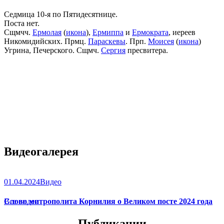
Седмица 10-я по Пятидесятнице.
Поста нет.
Сщмчч.
Ермолая
(
икона
),
Ермиппа
и
Ермократа
, иереев
Никомидийских. Прмц.
Параскевы
. Прп.
Моисея
(
икона
)
Угрина, Печерского. Сщмч.
Сергия
пресвитера.
Видеогалерея
01.04.2024
Видео
Слово митрополита Корнилия о Великом посте 2024 года
Все видео
Публикации