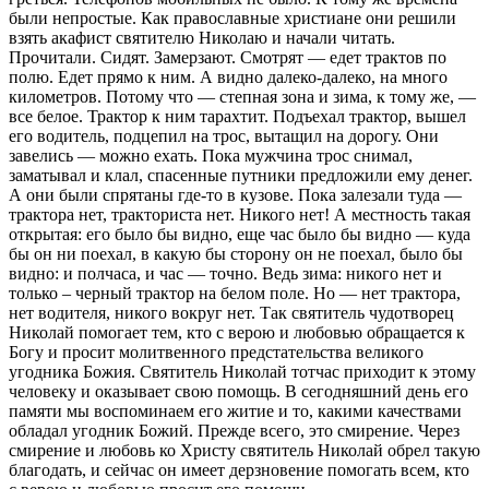
были непростые. Как православные христиане они решили
взять акафист святителю Николаю и начали читать.
Прочитали. Сидят. Замерзают. Смотрят — едет трактов по
полю. Едет прямо к ним. А видно далеко-далеко, на много
километров. Потому что — степная зона и зима, к тому же, —
все белое. Трактор к ним тарахтит. Подъехал трактор, вышел
его водитель, подцепил на трос, вытащил на дорогу. Они
завелись — можно ехать. Пока мужчина трос снимал,
заматывал и клал, спасенные путники предложили ему денег.
А они были спрятаны где-то в кузове. Пока залезали туда —
трактора нет, тракториста нет. Никого нет! А местность такая
открытая: его было бы видно, еще час было бы видно — куда
бы он ни поехал, в какую бы сторону он не поехал, было бы
видно: и полчаса, и час — точно. Ведь зима: никого нет и
только – черный трактор на белом поле. Но — нет трактора,
нет водителя, никого вокруг нет. Так святитель чудотворец
Николай помогает тем, кто с верою и любовью обращается к
Богу и просит молитвенного предстательства великого
угодника Божия. Святитель Николай тотчас приходит к этому
человеку и оказывает свою помощь. В сегодняшний день его
памяти мы воспоминаем его житие и то, какими качествами
обладал угодник Божий. Прежде всего, это смирение. Через
смирение и любовь ко Христу святитель Николай обрел такую
благодать, и сейчас он имеет дерзновение помогать всем, кто