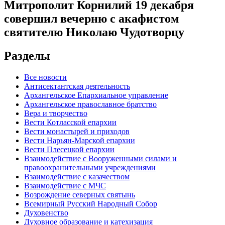
Митрополит Корнилий 19 декабря
совершил вечерню с акафистом
святителю Николаю Чудотворцу
Разделы
Все новости
Антисектантская деятельность
Архангельское Епархиальное управление
Архангельское православное братство
Вера и творчество
Вести Котласской епархии
Вести монастырей и приходов
Вести Нарьян-Марской епархии
Вести Плесецкой епархии
Взаимодействие с Вооруженными силами и
правоохранительными учреждениями
Взаимодействие с казачеством
Взаимодействие с МЧС
Возрождение северных святынь
Всемирный Русский Народный Собор
Духовенство
Духовное образование и катехизация