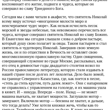
воспоминает его житие, подвиги и чудеса, которые он
совершил во славу Триединого Бога.
Сегодня мы с вами читали в акафисте, что святитель Николай
всему миру источал «многценное милости миро и
неисчерпаемое чудес море». Как нельзя исчислить песок
морской и звезды небесные, так невозможно перечислить все
чудеса, которые совершил святитель Николай во славу Божию.
В Евангелии мы сегодня слышали слова о добром пастыре,
который душу свою полагает за овцы. Таким пастырем и стал
святитель и чудотворец Николай. Завершив свою земную
жизнь, он и по отшествии в Вечность не оставляет свою
многомиллионную православную паству. Один священник,
совершающий служение во граде Москве, рассказывал, как
его отец в девяностые годы двадцатого столетия возил по
России православную литературу, которую стали издавать в
нашей стране после долгих лет лихолетья. Дело было зимой,
на границе Северного Казахстана, где, как поется в песне,
«степь да степь кругом, путь далек лежит». Они с напарником
не справились с управлением на гололеде, и их машина ушла
в кювет. И – никуда. Впереди – поле. Назад — не может
машина выехать, не хватает мощности. Заглушили мотор –
замерзают. Включили мотор — бензина не хватит, и дальше,
что тогда делать? Уже хотели книжки жечь, чтобы как-то
греться. Телефонов мобильных не было. К тому же времена