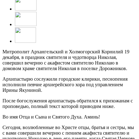
Митрополит Архангельский и Холмогорский Корнилий 19
декабря, в праздник святителя и чудотворца Николая,
совершил вечерню с акафистом святителю Николаю в
домовом храме святителя Николая в поселке Дорожников.
Архипастырю сослужили городские клирики, песнопения
исполнили певчие архиерейского хора под управлением
Ирины Якуниной.
После богослужения архипастырь обратился к прихожанам с
проповедью, полный текст которой приводим ниже.
Во имя Отца и Сына и Святого Духа. Аминь!
Сегодня, возлюбленные во Христе отцы, братья и сестры, мы
с вами совершили вечерню с пением акафиста святителю и
чудотворцу Николаю в день его памяти, когда Святая Церковь