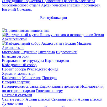
О празднике Торжества Православия рассказывает глава
миссионерского отдела Архангельской епархии протоиерей
Евгений Соколов.
Все публикации
Архипастырь
Биография
Служение
Интервью
Видеозаписи
Епархия сегодня
Епархиальные структуры
Карта епархии
Кафедральный собор
Проект собора
Руководство фонда
Храмы и монастыри
Благочиния
Монастыри
Приходы
История епархии
Историческая справка
Епархиальные архиереи
Исследования
по истории епархии
Гонения на веру
Святые и святыни
Святые земли Архангельской
Святыни земли Архангельской
Духовенство