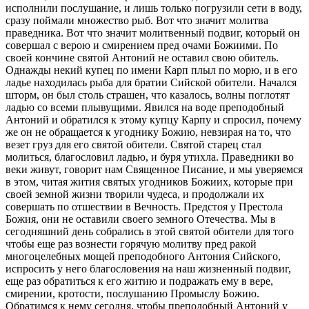
исполнили послушание, и лишь только погрузили сети в воду,
сразу поймали множество рыб. Вот что значит молитва
праведника. Вот что значит молитвенный подвиг, который он
совершал с верою и смирением пред очами Божиими. По
своей кончине святой Антоний не оставил свою обитель.
Однажды некий купец по имени Карп плыл по морю, и в его
ладье находилась рыба для братии Сийской обители. Начался
шторм, он был столь страшен, что казалось, волны поглотят
ладью со всеми плывущими. Явился на воде преподобный
Антоний и обратился к этому купцу Карпу и спросил, почему
же он не обращается к угоднику Божию, невзирая на то, что
везет груз для его святой обители. Святой старец стал
молиться, благословил ладью, и буря утихла. Праведники во
веки живут, говорит нам Священное Писание, и мы уверяемся
в этом, читая жития святых угодников Божиих, которые при
своей земной жизни творили чудеса, и продолжали их
совершать по отшествии в Вечность. Предстоя у Престола
Божия, они не оставили своего земного Отечества. Мы в
сегодняшний день собрались в этой святой обители для того
чтобы еще раз вознести горячую молитву пред ракой
многоцелебных мощей преподобного Антония Сийского,
испросить у него благословения на наш жизненный подвиг,
еще раз обратиться к его житию и подражать ему в вере,
смирении, кротости, послушанию Промыслу Божию.
Обратимся к нему сегодня, чтобы преподобный Антоний у