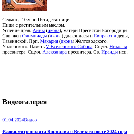
Седмица 10-я по Пятидесятнице.
Пища с растительным маслом.
Успение прав.
Анны
(
икона
), матери Пресвятой Богородицы.
Свв. жен
Олимпиады
(
икона
) диакониссы и
Евпраксии
девы,
Тавеннской. Прп.
Макария
(
икона
) Желтоводского,
Унженского. Память
V Вселенского Собора
. Сщмч.
Николая
пресвитера. Сщмч.
Александра
пресвитера. Св.
Ираиды
исп.
Видеогалерея
01.04.2024
Видео
Слово митрополита Корнилия о Великом посте 2024 года
Все видео