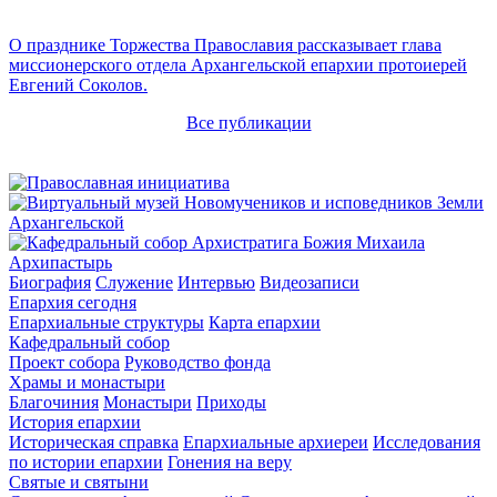
О празднике Торжества Православия рассказывает глава
миссионерского отдела Архангельской епархии протоиерей
Евгений Соколов.
Все публикации
Архипастырь
Биография
Служение
Интервью
Видеозаписи
Епархия сегодня
Епархиальные структуры
Карта епархии
Кафедральный собор
Проект собора
Руководство фонда
Храмы и монастыри
Благочиния
Монастыри
Приходы
История епархии
Историческая справка
Епархиальные архиереи
Исследования
по истории епархии
Гонения на веру
Святые и святыни