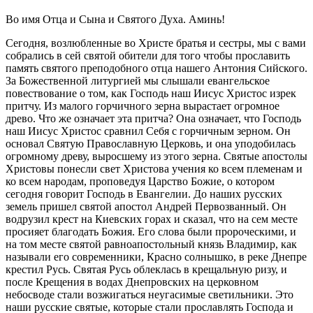
Во имя Отца и Сына и Святого Духа. Аминь!
Сегодня, возлюбленные во Христе братья и сестры, мы с вами
собрались в сей святой обители для того чтобы прославить
память святого преподобного отца нашего Антония Сийского.
За Божественной литургией мы слышали евангельское
повествование о том, как Господь наш Иисус Христос изрек
притчу. Из малого горчичного зерна вырастает огромное
древо. Что же означает эта притча? Она означает, что Господь
наш Иисус Христос сравнил Себя с горчичным зерном. Он
основал Святую Православную Церковь, и она уподобилась
огромному древу, выросшему из этого зерна. Святые апостолы
Христовы понесли свет Христова учения ко всем племенам и
ко всем народам, проповедуя Царство Божие, о котором
сегодня говорит Господь в Евангелии. До наших русских
земель пришел святой апостол Андрей Первозванный. Он
водрузил крест на Киевских горах и сказал, что на сем месте
просияет благодать Божия. Его слова были пророческими, и
на том месте святой равноапостольный князь Владимир, как
называли его современники, Красно солнышко, в реке Днепре
крестил Русь. Святая Русь облеклась в крещальную ризу, и
после Крещения в водах Днепровских на церковном
небосводе стали возжигаться неугасимые светильники. Это
наши русские святые, которые стали прославлять Господа и