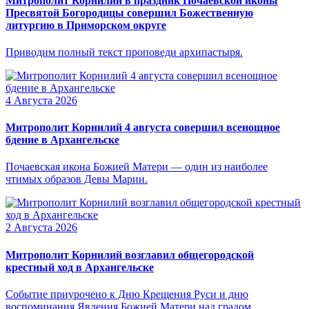
Митрополит Корнилий в праздник Почаевской иконы
Пресвятой Богородицы совершил Божественную
литургию в Приморском округе
Приводим полный текст проповеди архипастыря.
4 Августа 2026
Митрополит Корнилий 4 августа совершил всенощное
бдение в Архангельске
Почаевская икона Божией Матери — один из наиболее
чтимых образов Девы Марии.
2 Августа 2026
Митрополит Корнилий возглавил общегородской
крестный ход в Архангельске
Событие приурочено к Дню Крещения Руси и дню
воспоминания Явления Божией Матери над градом