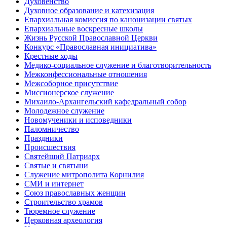
Духовенство
Духовное образование и катехизация
Епархиальная комиссия по канонизации святых
Епархиальные воскресные школы
Жизнь Русской Православной Церкви
Конкурс «Православная инициатива»
Крестные ходы
Медико-социальное служение и благотворительность
Межконфессиональные отношения
Межсоборное присутствие
Миссионерское служение
Михаило-Архангельский кафедральный собор
Молодежное служение
Новомученики и исповедники
Паломничество
Праздники
Происшествия
Святейший Патриарх
Святые и святыни
Служение митрополита Корнилия
СМИ и интернет
Союз православных женщин
Строительство храмов
Тюремное служение
Церковная археология