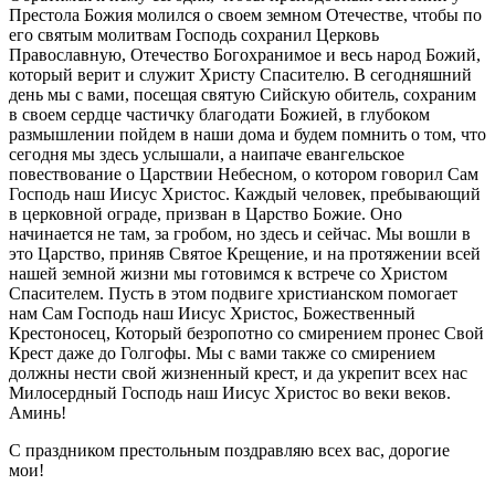
Престола Божия молился о своем земном Отечестве, чтобы по
его святым молитвам Господь сохранил Церковь
Православную, Отечество Богохранимое и весь народ Божий,
который верит и служит Христу Спасителю. В сегодняшний
день мы с вами, посещая святую Сийскую обитель, сохраним
в своем сердце частичку благодати Божией, в глубоком
размышлении пойдем в наши дома и будем помнить о том, что
сегодня мы здесь услышали, а наипаче евангельское
повествование о Царствии Небесном, о котором говорил Сам
Господь наш Иисус Христос. Каждый человек, пребывающий
в церковной ограде, призван в Царство Божие. Оно
начинается не там, за гробом, но здесь и сейчас. Мы вошли в
это Царство, приняв Святое Крещение, и на протяжении всей
нашей земной жизни мы готовимся к встрече со Христом
Спасителем. Пусть в этом подвиге христианском помогает
нам Сам Господь наш Иисус Христос, Божественный
Крестоносец, Который безропотно со смирением пронес Свой
Крест даже до Голгофы. Мы с вами также со смирением
должны нести свой жизненный крест, и да укрепит всех нас
Милосердный Господь наш Иисус Христос во веки веков.
Аминь!
С праздником престольным поздравляю всех вас, дорогие
мои!