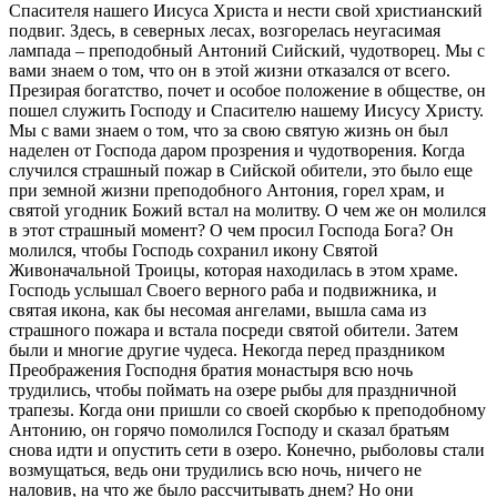
Спасителя нашего Иисуса Христа и нести свой христианский
подвиг. Здесь, в северных лесах, возгорелась неугасимая
лампада – преподобный Антоний Сийский, чудотворец. Мы с
вами знаем о том, что он в этой жизни отказался от всего.
Презирая богатство, почет и особое положение в обществе, он
пошел служить Господу и Спасителю нашему Иисусу Христу.
Мы с вами знаем о том, что за свою святую жизнь он был
наделен от Господа даром прозрения и чудотворения. Когда
случился страшный пожар в Сийской обители, это было еще
при земной жизни преподобного Антония, горел храм, и
святой угодник Божий встал на молитву. О чем же он молился
в этот страшный момент? О чем просил Господа Бога? Он
молился, чтобы Господь сохранил икону Святой
Живоначальной Троицы, которая находилась в этом храме.
Господь услышал Своего верного раба и подвижника, и
святая икона, как бы несомая ангелами, вышла сама из
страшного пожара и встала посреди святой обители. Затем
были и многие другие чудеса. Некогда перед праздником
Преображения Господня братия монастыря всю ночь
трудились, чтобы поймать на озере рыбы для праздничной
трапезы. Когда они пришли со своей скорбью к преподобному
Антонию, он горячо помолился Господу и сказал братьям
снова идти и опустить сети в озеро. Конечно, рыболовы стали
возмущаться, ведь они трудились всю ночь, ничего не
наловив, на что же было рассчитывать днем? Но они