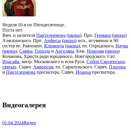
Неделя 10-я по Пятидесятнице.
Поста нет.
Вмч. и целителя
Пантелеимона
(
икона
). Прп.
Германа
(
икона
)
Аляскинского. Прп.
Анфисы
(
икона
) исп., игумении и 90
сестер ее. Равноапп.
Климента
(
икона
), еп. Охридского,
Наума
(
икона
),
Саввы
,
Горазда
и
Ангеляра
. Блж.
Николая
(
икона
)
Кочанова, Христа ради юродивого, Новгородского. Свт.
Иоасафа
, митр. Московского и всея Руси.
Собор Смоленских
святых
. Сщмч.
Амвросия
, еп. Сарапульского. Сщмч.
Платона
и
Пантелеимона
пресвитера. Сщмч.
Иоанна
пресвитера.
Видеогалерея
01.04.2024
Видео