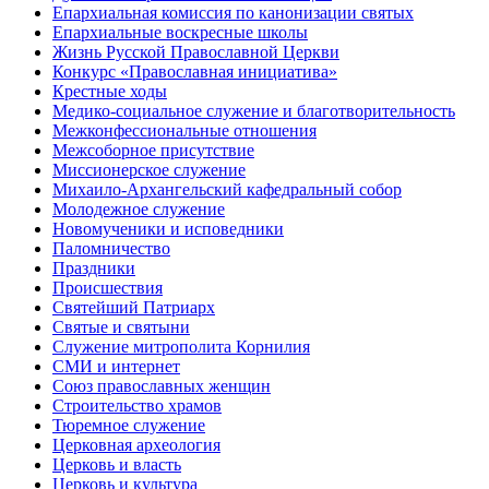
Епархиальная комиссия по канонизации святых
Епархиальные воскресные школы
Жизнь Русской Православной Церкви
Конкурс «Православная инициатива»
Крестные ходы
Медико-социальное служение и благотворительность
Межконфессиональные отношения
Межсоборное присутствие
Миссионерское служение
Михаило-Архангельский кафедральный собор
Молодежное служение
Новомученики и исповедники
Паломничество
Праздники
Происшествия
Святейший Патриарх
Святые и святыни
Служение митрополита Корнилия
СМИ и интернет
Союз православных женщин
Строительство храмов
Тюремное служение
Церковная археология
Церковь и власть
Церковь и культура