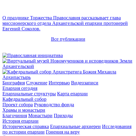
О празднике Торжества Православия рассказывает глава
миссионерского отдела Архангельской епархии протоиерей
Евгений Соколов.
Все публикации
Архипастырь
Биография
Служение
Интервью
Видеозаписи
Епархия сегодня
Епархиальные структуры
Карта епархии
Кафедральный собор
Проект собора
Руководство фонда
Храмы и монастыри
Благочиния
Монастыри
Приходы
История епархии
Историческая справка
Епархиальные архиереи
Исследования
по истории епархии
Гонения на веру