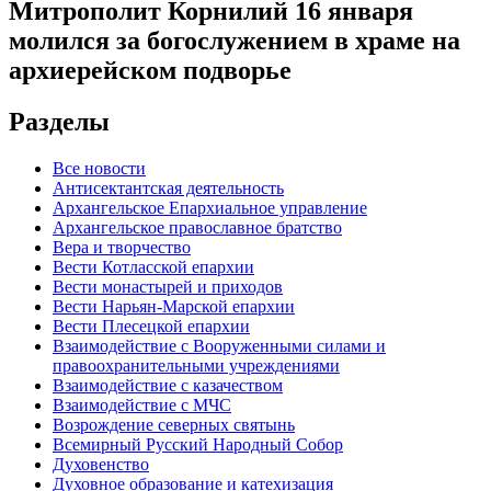
Митрополит Корнилий 16 января
молился за богослужением в храме на
архиерейском подворье
Разделы
Все новости
Антисектантская деятельность
Архангельское Епархиальное управление
Архангельское православное братство
Вера и творчество
Вести Котласской епархии
Вести монастырей и приходов
Вести Нарьян-Марской епархии
Вести Плесецкой епархии
Взаимодействие с Вооруженными силами и
правоохранительными учреждениями
Взаимодействие с казачеством
Взаимодействие с МЧС
Возрождение северных святынь
Всемирный Русский Народный Собор
Духовенство
Духовное образование и катехизация