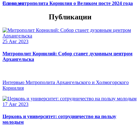
Слово митрополита Корнилия о Великом посте 2024 года
Все видео
Публикации
25 Авг 2023
Митрополит Корнилий: Собор станет духовным центром
Архангельска
Интервью Митрополита Архангельского и Холмогорского
Корнилия
17 Авг 2023
Церковь и университет: сотрудничество на пользу
молодым