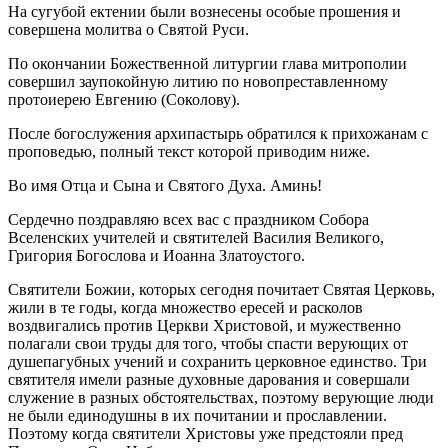
На сугубой ектении были вознесены особые прошения и
совершена молитва о Святой Руси.
По окончании Божественной литургии глава митрополии
совершил заупокойную литию по новопреставленному
протоиерею Евгению (Соколову).
После богослужения архипастырь обратился к прихожанам с
проповедью, полный текст которой приводим ниже.
Во имя Отца и Сына и Святого Духа. Аминь!
Сердечно поздравляю всех вас с праздником Собора
Вселенских учителей и святителей Василия Великого,
Григория Богослова и Иоанна Златоустого.
Святители Божии, которых сегодня почитает Святая Церковь,
жили в те годы, когда множество ересей и расколов
воздвигались против Церкви Христовой, и мужественно
полагали свои труды для того, чтобы спасти верующих от
душепагубных учений и сохранить церковное единство. Три
святителя имели разные духовные дарования и совершали
служение в разных обстоятельствах, поэтому верующие люди
не были единодушны в их почитании и прославлении.
Поэтому когда святители Христовы уже предстояли пред