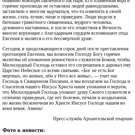
обаянию новопреставленного пастыря. Его пламенная вера и
горячие проповеди не оставляли людей равнодушными,
заставляли о многом задуматься, что-то изменить в своей
жизни, стать лучше, чище и праведнее. Люди видели в
батюшке грамотного священника, мудрого человека,
духовного наставника, и после его отшествия в Вечность
многие верующие с благодарным сердцем вспоминают отца
Евгения и молятся о его бессмертной душе.
Сегодня, в продолжающиеся сорок дней после преставления
протоиерея Евгения, мы возносим Господу Богу горячие
молитвы об упокоении ревностного служителя Божия, чтобы
Милосердный Господь оставил его согрешения и даровал ему
Царство Небесное со всеми святыми. «Бог не есть Бог
мертвых, но живых, ибо у Него все живы», — учит нас
Господь в Священном Писании, и мы возлагаем на Господа и
Спасителя нашего Иисуса Христа наши упования и веруем,
что Милосердный Господь упокоит душу Своего служителя в
селениях праведных, где нет болезни, печали и воздыхания,
но жизнь бесконечная во Христе Иисусе Господе нашем во
веки веков. Аминь!
Пресс-служба Архангельской епархии
Фото к новости: