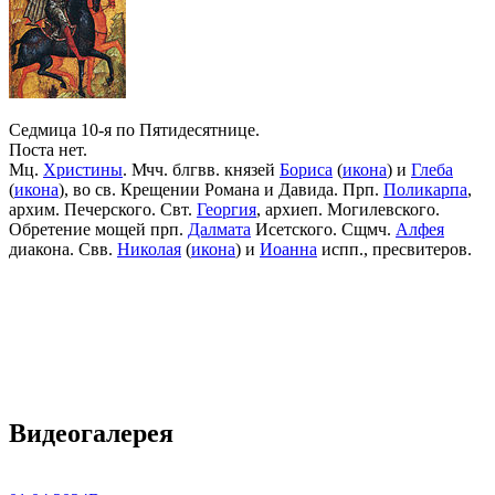
Седмица 10-я по Пятидесятнице.
Поста нет.
Мц.
Христины
. Мчч. блгвв. князей
Бориса
(
икона
) и
Глеба
(
икона
), во св. Крещении Романа и Давида. Прп.
Поликарпа
,
архим. Печерского. Свт.
Георгия
, архиеп. Могилевского.
Обретение мощей прп.
Далмата
Исетского. Сщмч.
Алфея
диакона. Свв.
Николая
(
икона
) и
Иоанна
испп., пресвитеров.
Видеогалерея