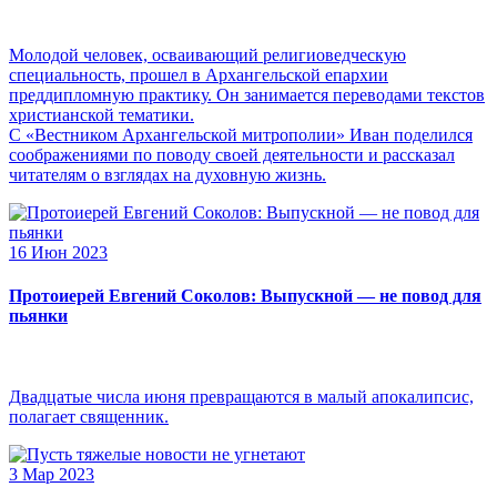
Молодой человек, осваивающий религиоведческую
специальность, прошел в Архангельской епархии
преддипломную практику. Он занимается переводами текстов
христианской тематики.
С «Вестником Архангельской митрополии» Иван поделился
соображениями по поводу своей деятельности и рассказал
читателям о взглядах на духовную жизнь.
16 Июн 2023
Протоиерей Евгений Соколов: Выпускной — не повод для
пьянки
Двадцатые числа июня превращаются в малый апокалипсис,
полагает священник.
3 Мар 2023