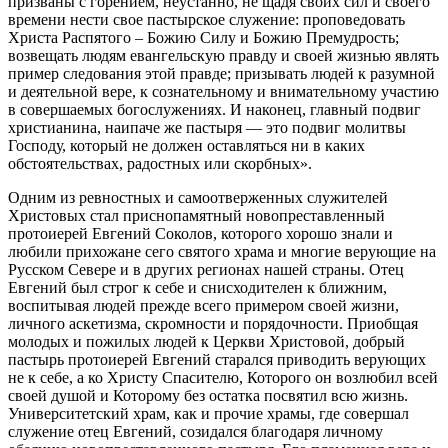
призваны с горением, неустанно, не щадя своих сил и своего
времени нести свое пастырское служение: проповедовать
Христа Распятого – Божию Силу и Божию Премудрость;
возвещать людям евангельскую правду и своей жизнью являть
пример следования этой правде; призывать людей к разумной
и деятельной вере, к сознательному и внимательному участию
в совершаемых богослужениях. И наконец, главный подвиг
христианина, наипаче же пастыря — это подвиг молитвы
Господу, который не должен оставляться ни в каких
обстоятельствах, радостных или скорбных».
Одним из ревностных и самоотверженных служителей
Христовых стал приснопамятный новопреставленный
протоиерей Евгений Соколов, которого хорошо знали и
любили прихожане сего святого храма и многие верующие на
Русском Севере и в других регионах нашей страны. Отец
Евгений был строг к себе и снисходителен к ближним,
воспитывая людей прежде всего примером своей жизни,
личного аскетизма, скромности и порядочности. Приобщая
молодых и пожилых людей к Церкви Христовой, добрый
пастырь протоиерей Евгений старался приводить верующих
не к себе, а ко Христу Спасителю, Которого он возлюбил всей
своей душой и Которому без остатка посвятил всю жизнь.
Университетский храм, как и прочие храмы, где совершал
служение отец Евгений, созидался благодаря личному