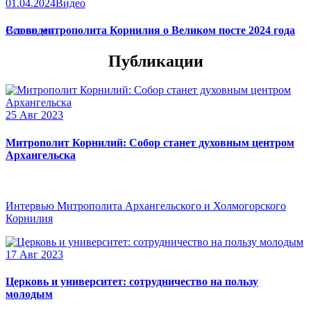
01.04.2024
Видео
Слово митрополита Корнилия о Великом посте 2024 года
Все видео
Публикации
25 Авг 2023
Митрополит Корнилий: Собор станет духовным центром
Архангельска
Интервью Митрополита Архангельского и Холмогорского
Корнилия
17 Авг 2023
Церковь и университет: сотрудничество на пользу
молодым