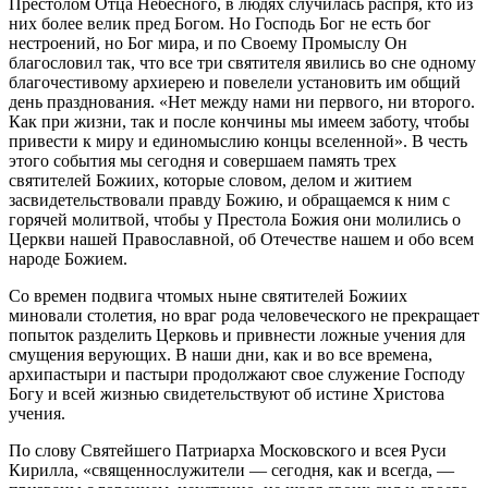
Престолом Отца Небесного, в людях случилась распря, кто из
них более велик пред Богом. Но Господь Бог не есть бог
нестроений, но Бог мира, и по Своему Промыслу Он
благословил так, что все три святителя явились во сне одному
благочестивому архиерею и повелели установить им общий
день празднования. «Нет между нами ни первого, ни второго.
Как при жизни, так и после кончины мы имеем заботу, чтобы
привести к миру и единомыслию концы вселенной». В честь
этого события мы сегодня и совершаем память трех
святителей Божиих, которые словом, делом и житием
засвидетельствовали правду Божию, и обращаемся к ним с
горячей молитвой, чтобы у Престола Божия они молились о
Церкви нашей Православной, об Отечестве нашем и обо всем
народе Божием.
Со времен подвига чтомых ныне святителей Божиих
миновали столетия, но враг рода человеческого не прекращает
попыток разделить Церковь и привнести ложные учения для
смущения верующих. В наши дни, как и во все времена,
архипастыри и пастыри продолжают свое служение Господу
Богу и всей жизнью свидетельствуют об истине Христова
учения.
По слову Святейшего Патриарха Московского и всея Руси
Кирилла, «священнослужители — сегодня, как и всегда, —