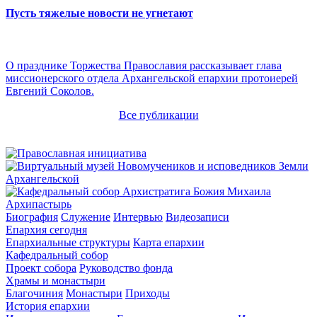
Пусть тяжелые новости не угнетают
О празднике Торжества Православия рассказывает глава
миссионерского отдела Архангельской епархии протоиерей
Евгений Соколов.
Все публикации
Архипастырь
Биография
Служение
Интервью
Видеозаписи
Епархия сегодня
Епархиальные структуры
Карта епархии
Кафедральный собор
Проект собора
Руководство фонда
Храмы и монастыри
Благочиния
Монастыри
Приходы
История епархии