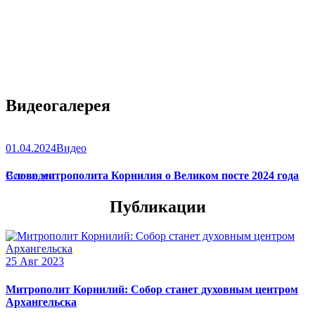
Видеогалерея
01.04.2024
Видео
Слово митрополита Корнилия о Великом посте 2024 года
Все видео
Публикации
25 Авг 2023
Митрополит Корнилий: Собор станет духовным центром
Архангельска