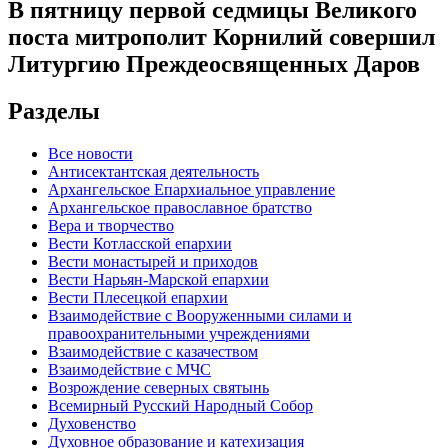
В пятницу первой седмицы Великого
поста митрополит Корнилий совершил
Литургию Преждеосвященных Даров
Разделы
Все новости
Антисектантская деятельность
Архангельское Епархиальное управление
Архангельское православное братство
Вера и творчество
Вести Котласской епархии
Вести монастырей и приходов
Вести Нарьян-Марской епархии
Вести Плесецкой епархии
Взаимодействие с Вооруженными силами и
правоохранительными учреждениями
Взаимодействие с казачеством
Взаимодействие с МЧС
Возрождение северных святынь
Всемирный Русский Народный Собор
Духовенство
Духовное образование и катехизация