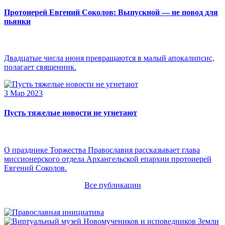
Протоиерей Евгений Соколов: Выпускной — не повод для
пьянки
Двадцатые числа июня превращаются в малый апокалипсис,
полагает священник.
3 Мар 2023
Пусть тяжелые новости не угнетают
О празднике Торжества Православия рассказывает глава
миссионерского отдела Архангельской епархии протоиерей
Евгений Соколов.
Все публикации