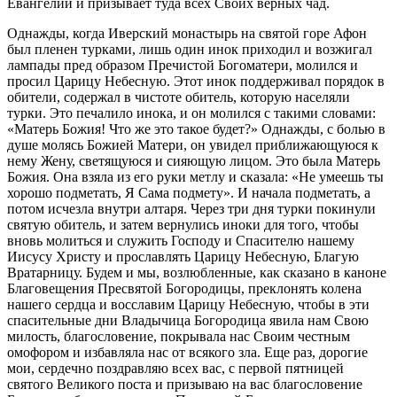
Евангелии и призывает туда всех Своих верных чад.
Однажды, когда Иверский монастырь на святой горе Афон
был пленен турками, лишь один инок приходил и возжигал
лампады пред образом Пречистой Богоматери, молился и
просил Царицу Небесную. Этот инок поддерживал порядок в
обители, содержал в чистоте обитель, которую населяли
турки. Это печалило инока, и он молился с такими словами:
«Матерь Божия! Что же это такое будет?» Однажды, с болью в
душе молясь Божией Матери, он увидел приближающуюся к
нему Жену, светящуюся и сияющую лицом. Это была Матерь
Божия. Она взяла из его руки метлу и сказала: «Не умеешь ты
хорошо подметать, Я Сама подмету». И начала подметать, а
потом исчезла внутри алтаря. Через три дня турки покинули
святую обитель, и затем вернулись иноки для того, чтобы
вновь молиться и служить Господу и Спасителю нашему
Иисусу Христу и прославлять Царицу Небесную, Благую
Вратарницу. Будем и мы, возлюбленные, как сказано в каноне
Благовещения Пресвятой Богородицы, преклонять колена
нашего сердца и восславим Царицу Небесную, чтобы в эти
спасительные дни Владычица Богородица явила нам Свою
милость, благословение, покрывала нас Своим честным
омофором и избавляла нас от всякого зла. Еще раз, дорогие
мои, сердечно поздравляю всех вас, с первой пятницей
святого Великого поста и призываю на вас благословение