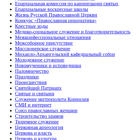
Епархиальная комиссия по канонизации святых
Епархиальные воскресные школы
Жизнь Русской Православной Церкви
Конкурс «Православная инициатива»
Крестные ходы
Медико-социальное служение и благотворительность
Межконфессиональные отношения
Межсоборное присутствие
Миссионерское служение
Михаило-Архангельский кафедральный собор
Молодежное служение
Новомученики и исповедники
Паломничество
Праздники
Происшествия
Святейший Патриарх
Святые и святыни
Служение митрополита Корнилия
СМИ и интернет
Союз православных женщин
Строительство храмов
Тюремное служение
Церковная археология
Церковь и власть
Церковь и культура