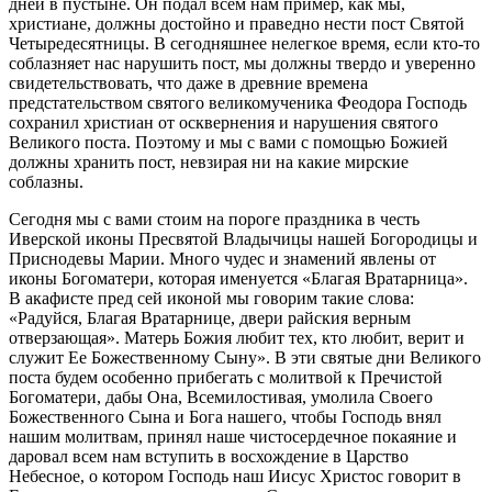
дней в пустыне. Он подал всем нам пример, как мы,
христиане, должны достойно и праведно нести пост Святой
Четыредесятницы. В сегодняшнее нелегкое время, если кто-то
соблазняет нас нарушить пост, мы должны твердо и уверенно
свидетельствовать, что даже в древние времена
предстательством святого великомученика Феодора Господь
сохранил христиан от осквернения и нарушения святого
Великого поста. Поэтому и мы с вами с помощью Божией
должны хранить пост, невзирая ни на какие мирские
соблазны.
Сегодня мы с вами стоим на пороге праздника в честь
Иверской иконы Пресвятой Владычицы нашей Богородицы и
Приснодевы Марии. Много чудес и знамений явлены от
иконы Богоматери, которая именуется «Благая Вратарница».
В акафисте пред сей иконой мы говорим такие слова:
«Радуйся, Благая Вратарнице, двери райския верным
отверзающая». Матерь Божия любит тех, кто любит, верит и
служит Ее Божественному Сыну». В эти святые дни Великого
поста будем особенно прибегать с молитвой к Пречистой
Богоматери, дабы Она, Всемилостивая, умолила Своего
Божественного Сына и Бога нашего, чтобы Господь внял
нашим молитвам, принял наше чистосердечное покаяние и
даровал всем нам вступить в восхождение в Царство
Небесное, о котором Господь наш Иисус Христос говорит в