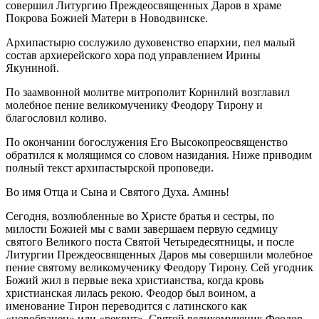
совершил Литургию Преждеосвященных Даров в храме
Покрова Божией Матери в Новодвинске.
Архипастырю сослужило духовенство епархии, пел малый
состав архиерейского хора под управлением Ирины
Якуниной.
По заамвонной молитве митрополит Корнилий возглавил
молебное пение великомученику Феодору Тирону и
благословил коливо.
По окончании богослужения Его Высокопреосвященство
обратился к молящимся со словом назидания. Ниже приводим
полный текст архипастырской проповеди.
Во имя Отца и Сына и Святого Духа. Аминь!
Сегодня, возлюбленные во Христе братья и сестры, по
милости Божией мы с вами завершаем первую седмицу
святого Великого поста Святой Четыредесятницы, и после
Литургии Преждеосвященных Даров мы совершили молебное
пение святому великомученику Феодору Тирону. Сей угодник
Божий жил в первые века христианства, когда кровь
христианская лилась рекою. Феодор был воином, а
именование Тирон переводится с латинского как
«новобранец» или «рекрут». Святой великомученик Феодор