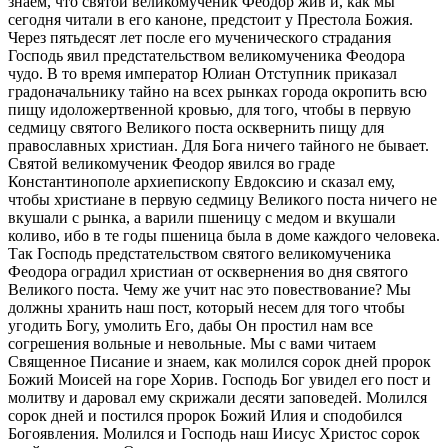
знаем, что святой великомученик Феодор жив и, как мы
сегодня читали в его каноне, предстоит у Престола Божия.
Через пятьдесят лет после его мученического страдания
Господь явил предстательством великомученика Феодора
чудо. В то время император Юлиан Отступник приказал
градоначальнику тайно на всех рынках города окропить всю
пищу идоложертвенной кровью, для того, чтобы в первую
седмицу святого Великого поста осквернить пищу для
православных христиан. Для Бога ничего тайного не бывает.
Святой великомученик Феодор явился во граде
Константинополе архиепископу Евдоксию и сказал ему,
чтобы христиане в первую седмицу Великого поста ничего не
вкушали с рынка, а варили пшеницу с медом и вкушали
коливо, ибо в те годы пшеница была в доме каждого человека.
Так Господь предстательством святого великомученика
Феодора оградил христиан от осквернения во дня святого
Великого поста. Чему же учит нас это повествование? Мы
должны хранить наш пост, который несем для того чтобы
угодить Богу, умолить Его, дабы Он простил нам все
согрешения вольные и невольные. Мы с вами читаем
Священное Писание и знаем, как молился сорок дней пророк
Божий Моисей на горе Хорив. Господь Бог увидел его пост и
молитву и даровал ему скрижали десяти заповедей. Молился
сорок дней и постился пророк Божий Илия и сподобился
Богоявления. Молился и Господь наш Иисус Христос сорок