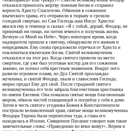
отказался приносить жертву ложным богам и сохранил
верность Христу Спасителю. Обвинив в сожжении
языческого храма, его отправили в тюрьму и грозили
голодной смертью, но Сам Господь наш Иисус Христос
явился ему в темнице и сказал: «Я с тобой, дерзай, Феодор, не
принимай ни пищи, ни пития земного и получишь жизнь
Вечную со Мной на Небе». Через некоторое время, когда
надзиратели пришли к святому, обнаружили его живым и
невредимым. Ему снова предложили отречься от Христа и
поклониться языческим богам. Святой великомученик
отказался и на этот раз. Когда святого привели на место
смертное, где уже был уготован костер для его сожжения
заживо, он осенил себя крестным знамением. Вокруг него
развели огромное пламя, но Дух Святой прохлаждал
мученика, и святой Феодор, хваля и славословя Господа,
мирно предал Ему дух свой. После страданий святого
великомученика его тело забрала благочестивая христианка
по имени Евсевия. Она помазала святые мощи благовонным
миром, обвила чистой плащаницей и погребла у себя в доме.
Затем в честь святого угодника Божия в Константинополе
построили великолепный храм, святые мощи великомученика
Феодора Тирона были перенесены туда, а глава его
находилась в Италии. Священное Писание говорит нам такие
замечательные слова: «Праведники во веки живут». Верим и