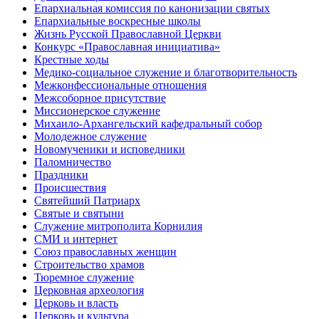
Епархиальная комиссия по канонизации святых
Епархиальные воскресные школы
Жизнь Русской Православной Церкви
Конкурс «Православная инициатива»
Крестные ходы
Медико-социальное служение и благотворительность
Межконфессиональные отношения
Межсоборное присутствие
Миссионерское служение
Михаило-Архангельский кафедральный собор
Молодежное служение
Новомученики и исповедники
Паломничество
Праздники
Происшествия
Святейший Патриарх
Святые и святыни
Служение митрополита Корнилия
СМИ и интернет
Союз православных женщин
Строительство храмов
Тюремное служение
Церковная археология
Церковь и власть
Церковь и культура