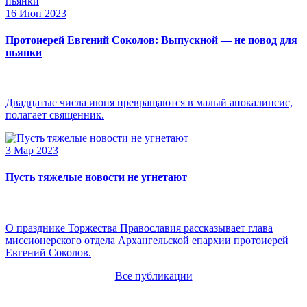
16 Июн 2023
Протоиерей Евгений Соколов: Выпускной — не повод для
пьянки
Двадцатые числа июня превращаются в малый апокалипсис,
полагает священник.
3 Мар 2023
Пусть тяжелые новости не угнетают
О празднике Торжества Православия рассказывает глава
миссионерского отдела Архангельской епархии протоиерей
Евгений Соколов.
Все публикации