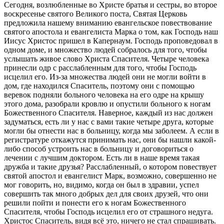
Сегодня, возлюбленные во Христе братья и сестры, во второе
воскресенье святого Великого поста, Святая Церковь
предложила нашему вниманию евангельское повествование
святого апостола и евангелиста Марка о том, как Господь наш
Иисус Христос пришел в Капернаум. Господь проповедовал в
одном доме, и множество людей собралось для того, чтобы
услышать живое слово Христа Спасителя. Четыре человека
принесли одр с расслабленным для того, чтобы Господь
исцелил его. Из-за множества людей они не могли войти в
дом, где находился Спаситель, поэтому они с помощью
веревок подняли больного человека на его одре на крышу
этого дома, разобрали кровлю и опустили больного к ногам
Божественного Спасителя. Наверное, каждый из нас должен
задуматься, есть ли у нас с вами такие четыре друга, которые
могли бы отнести нас в больницу, когда мы заболеем. А если в
регистратуре откажутся принимать нас, они бы нашли какой-
либо способ устроить нас в больницу и договориться о
лечении с лучшим доктором. Есть ли в наше время такая
дружба и такие друзья? Расслабленный, о котором повествует
святой апостол и евангелист Марк, возможно, совершенно не
мог говорить, но, видимо, когда он был в здравии, успел
совершить так много добрых дел для своих друзей, что они
решили пойти и понести его к ногам Божественного
Спасителя, чтобы Господь исцелил его от страшного недуга.
Христос Спаситель, видя всё это, ничего не стал спрашивать.