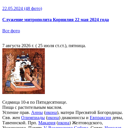
22.05.2024
(48 фото)
Служение митрополита Корнилия 22 мая 2024 года
Все фото
7 августа 2026 г. ( 25 июля ст.ст.), пятница.
Седмица 10-я по Пятидесятнице.
Пища с растительным маслом.
Успение прав.
Анны
(
икона
), матери Пресвятой Богородицы.
Свв. жен
Олимпиады
(
икона
) диакониссы и
Евпраксии
девы,
Тавеннской. Прп.
Макария
(
икона
) Желтоводского,
Унженского. Память
V Вселенского Собора
. Сщмч.
Николая