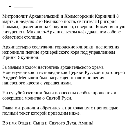
Митрополит Архангельский и Холмогорский Корнилий 8
марта, в неделю 2-ю Великого поста, святителя Григория
Паламы, архиепископа Солунского, совершил Божественную
литургию в Михаило-Архангельском кафедральном соборе
областной столицы.
Архипастырю сослужили городские клирики, песнопения
исполнили певчие архиерейского хора под управлением
Ирины Якуниной.
За малым входом настоятель архангельского храма
Новомучеников и исповедников Церкви Русской протоиерей
Андрей Меньшин был награжден правом ношения
наперсного креста с украшениями.
На сугубой ектении были вознесены особые прошения и
совершена молитва о Святой Руси.
Глава митрополии обратился к прихожанам с проповедью,
полный текст которой приводим ниже.
Во имя Отца и Сына и Святого Духа. Аминь!