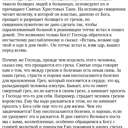
тяжело болящих людей в больницах, исповедуют их и
причащают Святых Христовых Таин. На исповеди священник
читает молитву, в которой он властью, данною от Бога,
прощает и разрешает болящего от грехов, но
священнослужителю не дано сделать так, чтобы
парализованный больной в реанимации тотчас встал и пошел
домой. Это возможно только Богу! Господь обратился к
несчастному расслабленному и сказал: «Встань, возьми одр
твой и иди в дом твой». Он тотчас встал и, взяв одр, вышел
перед всеми.
Почему же Господь, прежде чем исцелить этого человека,
сказал ему, что прощаются его грехи. Святые отцы говорят
нам о том, что между грехом и болезнью есть некая связь. За
наши грехи, страсти и пороки нам ниспосылаются болезни
для вразумления. Грех, который поселяется в сердце, это яд,
разъедающий человека изнутри. Бывает, кто-то имеет
смертный грех, но не кается в своем грехе, а начинает просить
у Господа что-то для себя. Например, страдает человек грехом
воровства. Ему бы надо раскаяться в этом, но он начинает
просить у Бога себе еще что-то для жизни. Чем это
заканчивается? Ему ниспосылаются болезни, и хорошо, если
он уразумеет это и раскается. В дни святого Великого поста
мы с вами, возлюбленные, особенно обращаемся к Богу с
горячей молитвой и приносим Ему покаяния в наших грехах,