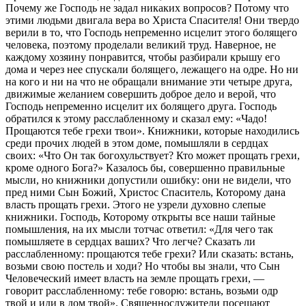
Почему же Господь не задал никаких вопросов? Потому что
этими людьми двигала вера во Христа Спасителя! Они твердо
верили в то, что Господь непременно исцелит этого болящего
человека, поэтому проделали великий труд. Наверное, не
каждому хозяину понравится, чтобы разбирали крышу его
дома и через нее спускали болящего, лежащего на одре. Но ни
на кого и ни на что не обращали внимание эти четыре друга,
движимые желанием совершить доброе дело и верой, что
Господь непременно исцелит их болящего друга. Господь
обратился к этому расслабленному и сказал ему: «Чадо!
Прощаются тебе грехи твои». Книжники, которые находились
среди прочих людей в этом доме, помышляли в сердцах
своих: «Что Он так богохульствует? Кто может прощать грехи,
кроме одного Бога?» Казалось бы, совершенно правильные
мысли, но книжники допустили ошибку: они не видели, что
пред ними Сын Божий, Христос Спаситель, Которому дана
власть прощать грехи. Этого не узрели духовно слепые
книжники. Господь, Которому открыты все наши тайные
помышления, на их мысли тотчас ответил: «Для чего так
помышляете в сердцах ваших? Что легче? Сказать ли
расслабленному: прощаются тебе грехи? Или сказать: встань,
возьми свою постель и ходи? Но чтобы вы знали, что Сын
Человеческий имеет власть на земле прощать грехи, —
говорит расслабленному: тебе говорю: встань, возьми одр
твой и иди в дом твой». Священнослужители посещают