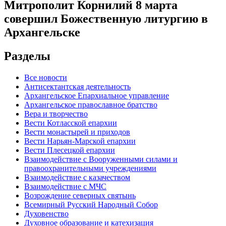
Митрополит Корнилий 8 марта
совершил Божественную литургию в
Архангельске
Разделы
Все новости
Антисектантская деятельность
Архангельское Епархиальное управление
Архангельское православное братство
Вера и творчество
Вести Котласской епархии
Вести монастырей и приходов
Вести Нарьян-Марской епархии
Вести Плесецкой епархии
Взаимодействие с Вооруженными силами и
правоохранительными учреждениями
Взаимодействие с казачеством
Взаимодействие с МЧС
Возрождение северных святынь
Всемирный Русский Народный Собор
Духовенство
Духовное образование и катехизация