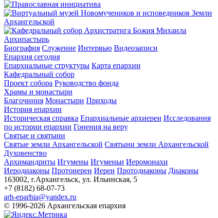
Архипастырь
Биография
Служение
Интервью
Видеозаписи
Епархия сегодня
Епархиальные структуры
Карта епархии
Кафедральный собор
Проект собора
Руководство фонда
Храмы и монастыри
Благочиния
Монастыри
Приходы
История епархии
Историческая справка
Епархиальные архиереи
Исследования
по истории епархии
Гонения на веру
Святые и святыни
Святые земли Архангельской
Святыни земли Архангельской
Духовенство
Архимандриты
Игумены
Игуменьи
Иеромонахи
Иеродиаконы
Протоиереи
Иереи
Протодиаконы
Диаконы
163002, г.Архангельск, ул. Ильинская, 5
+7 (8182) 68-07-73
arh-eparhia@yandex.ru
© 1996-2026 Архангельская епархия