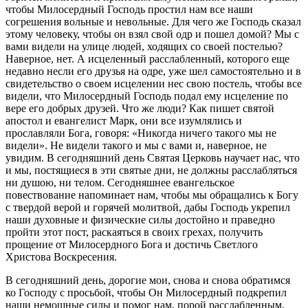
чтобы Милосердный Господь простил нам все наши
согрешения вольные и невольные. Для чего же Господь сказал
этому человеку, чтобы он взял свой одр и пошел домой? Мы с
вами видели на улице людей, ходящих со своей постелью?
Наверное, нет. А исцеленный расслабленный, которого еще
недавно несли его друзья на одре, уже шел самостоятельно и в
свидетельство о своем исцелении нес свою постель, чтобы все
видели, что Милосердный Господь подал ему исцеление по
вере его добрых друзей. Что же люди? Как пишет святой
апостол и евангелист Марк, они все изумлялись и
прославляли Бога, говоря: «Никогда ничего такого мы не
видели». Не видели такого и мы с вами и, наверное, не
увидим. В сегодняшний день Святая Церковь научает нас, что
и мы, постящиеся в эти святые дни, не должны расслабляться
ни душою, ни телом. Сегодняшнее евангельское
повествование напоминает нам, чтобы мы обращались к Богу
с твердой верой и горячей молитвой, дабы Господь укрепил
наши духовные и физические силы достойно и праведно
пройти этот пост, раскаяться в своих грехах, получить
прощение от Милосердного Бога и достичь Светлого
Христова Воскресения.
В сегодняшний день, дорогие мои, снова и снова обратимся
ко Господу с просьбой, чтобы Он Милосердный подкрепил
наши немощные силы и помог нам, порой расслабленным,