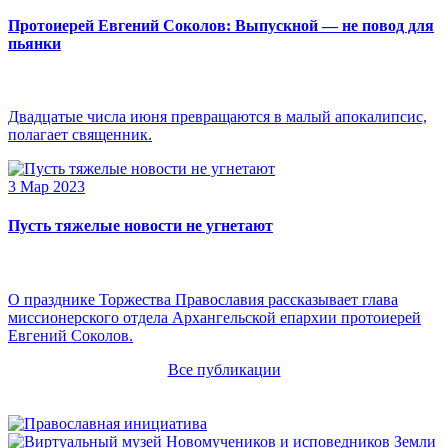
Протоиерей Евгений Соколов: Выпускной — не повод для
пьянки
Двадцатые числа июня превращаются в малый апокалипсис,
полагает священник.
3 Мар 2023
Пусть тяжелые новости не угнетают
О празднике Торжества Православия рассказывает глава
миссионерского отдела Архангельской епархии протоиерей
Евгений Соколов.
Все публикации