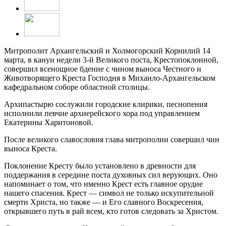
Митрополит Архангельский и Холмогорский Корнилий 14
марта, в канун недели 3-й Великого поста, Крестопоклонной,
совершил всенощное бдение с чином выноса Честного и
Животворящего Креста Господня в Михаило-Архангельском
кафедральном соборе областной столицы.
Архипастырю сослужили городские клирики, песнопения
исполнили певчие архиерейского хора под управлением
Екатерины Харитоновой.
После великого славословия глава митрополии совершил чин
выноса Креста.
Поклонение Кресту было установлено в древности для
поддержания в середине поста духовных сил верующих. Оно
напоминает о том, что именно Крест есть главное орудие
нашего спасения. Крест — символ не только искупительной
смерти Христа, но также — и Его славного Воскресения,
открывшего путь в рай всем, кто готов следовать за Христом.