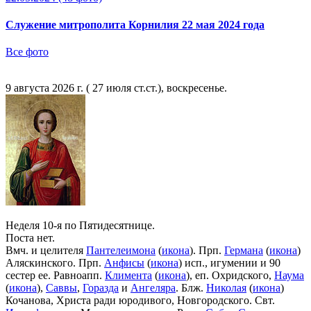
Служение митрополита Корнилия 22 мая 2024 года
Все фото
9 августа 2026 г. ( 27 июля ст.ст.), воскресенье.
Неделя 10-я по Пятидесятнице.
Поста нет.
Вмч. и целителя
Пантелеимона
(
икона
). Прп.
Германа
(
икона
)
Аляскинского. Прп.
Анфисы
(
икона
) исп., игумении и 90
сестер ее. Равноапп.
Климента
(
икона
), еп. Охридского,
Наума
(
икона
),
Саввы
,
Горазда
и
Ангеляра
. Блж.
Николая
(
икона
)
Кочанова, Христа ради юродивого, Новгородского. Свт.