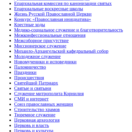
Епархиальная комиссия по канонизации святых
Епархиальные воскресные школы
Жизнь Русской Православной Церкви
Конкурс «Православная инициатива»
Крестные ходы
Медико-социальное служение и благотворительность
Межконфессиональные отношения
Межсоборное присутствие
Миссионерское служение
Михаило-Архангельский кафедральный собор
Молодежное служение
Новомученики и исповедники
Паломничество
Праздники
Происшествия
Святейший Патриарх
Святые и святыни
Служение митрополита Корнилия
СМИ и интернет
Союз православных женщин
Строительство храмов
Тюремное служение
Церковная археология
Церковь и власть
Церковь и культура