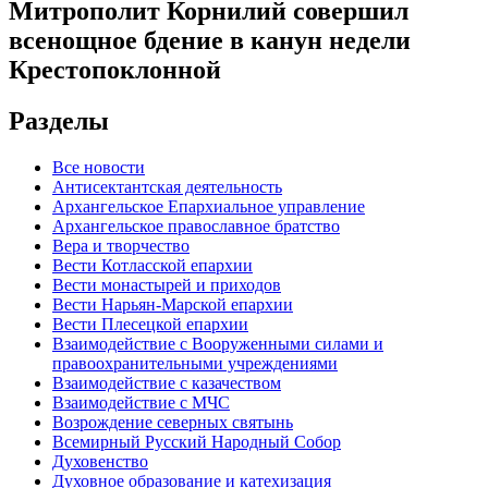
Митрополит Корнилий совершил
всенощное бдение в канун недели
Крестопоклонной
Разделы
Все новости
Антисектантская деятельность
Архангельское Епархиальное управление
Архангельское православное братство
Вера и творчество
Вести Котласской епархии
Вести монастырей и приходов
Вести Нарьян-Марской епархии
Вести Плесецкой епархии
Взаимодействие с Вооруженными силами и
правоохранительными учреждениями
Взаимодействие с казачеством
Взаимодействие с МЧС
Возрождение северных святынь
Всемирный Русский Народный Собор
Духовенство
Духовное образование и катехизация