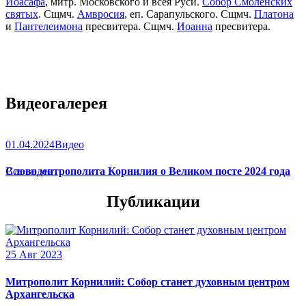
Иоасафа
, митр. Московского и всея Руси.
Собор Смоленских
святых
. Сщмч.
Амвросия
, еп. Сарапульского. Сщмч.
Платона
и
Пантелеимона
пресвитера. Сщмч.
Иоанна
пресвитера.
Видеогалерея
01.04.2024
Видео
Слово митрополита Корнилия о Великом посте 2024 года
Все видео
Публикации
25 Авг 2023
Митрополит Корнилий: Собор станет духовным центром
Архангельска