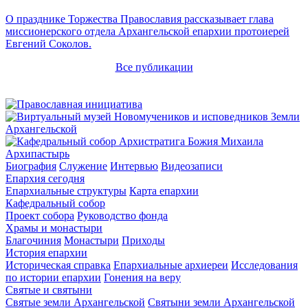
О празднике Торжества Православия рассказывает глава
миссионерского отдела Архангельской епархии протоиерей
Евгений Соколов.
Все публикации
Архипастырь
Биография
Служение
Интервью
Видеозаписи
Епархия сегодня
Епархиальные структуры
Карта епархии
Кафедральный собор
Проект собора
Руководство фонда
Храмы и монастыри
Благочиния
Монастыри
Приходы
История епархии
Историческая справка
Епархиальные архиереи
Исследования
по истории епархии
Гонения на веру
Святые и святыни
Святые земли Архангельской
Святыни земли Архангельской