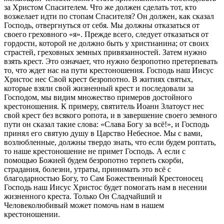
за Христом Спасителем. Что же должен сделать тот, кто
возжелает идти по стопам Спасителя? Он должен, как сказал
Господь, отвергнуться от себя. Мы должны отказаться от
своего греховного «я». Прежде всего, следует отказаться от
гордости, которой не должно быть у христианина; от своих
страстей, греховных земных привязанностей. Затем нужно
взять крест. Это означает, что нужно безропотно претерпевать
то, что ждет нас на пути крестоношения. Господь наш Иисус
Христос нес Свой крест безропотно. В житиях святых,
которые взяли свой жизненный крест и последовали за
Господом, мы видим множество примеров достойного
крестоношения. К примеру, святитель Иоанн Златоуст нес
свой крест без всякого ропота, и в завершение своего земного
пути он сказал такие слова: «Слава Богу за всё!», и Господь
принял его святую душу в Царство Небесное. Мы с вами,
возлюбленные, должны твердо знать, что если будем роптать,
то наше крестоношение не примет Господь. А если с
помощью Божией будем безропотно терпеть скорби,
страдания, болезни, утраты, принимать это всё с
благодарностью Богу, то Сам Божественный Крестоносец
Господь наш Иисус Христос будет помогать нам в несении
жизненного креста. Только Он Сладчайший и
Человеколюбивый может помочь нам в нашем
крестоношении.