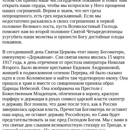
чтобы Он принял наше чистосердечное покаяние и помог нам
открыть наши сердца, чтобы мы испросили у Него прощения
наших согрешений. Верим и знаем, что нет греха
непрощенного, есть грех нераскаянный. Если мы
недостаточно раскаялись в своих согрешениях в первой
половине Великого поста, пусть Всемилостивый Господь
поможет нам во второй половине Святой Четыредесятницы
усугубить наши молитвы и принести Богу достойные плоды
покаяния.
В сегодняшний день Святая Церковь чтит икону Богоматери,
именуемую «Державная». Сия святая икона явилась 15 марта
1917 года, в день отречения от престола императора Николая
Второго. Было явление крестьянке Евдокии Андриановой,
жившей в подмосковном селении Перерва, ей было сказано
идти в село Коломенское и найти там чудотворную икону. Она
пришла в храм и вместе со священником приняла образ
Царицы Небесной. Она изображена на Престоле с
Божественным Младенцем, облеченная в корону, красную
порфиру и держащая в руках символ царской власти скипетр
и державу. Все поняли, что даже после того, как в России
завершилась царская власть, Пречистая Богоматерь не оставит
наш народ, не оставит державу Российскую, но Сама будет
предстательствовать за нас пред Господом Богом. Мы с вами в
эти святые дни слышим великопостную стихиру из Триоди, в