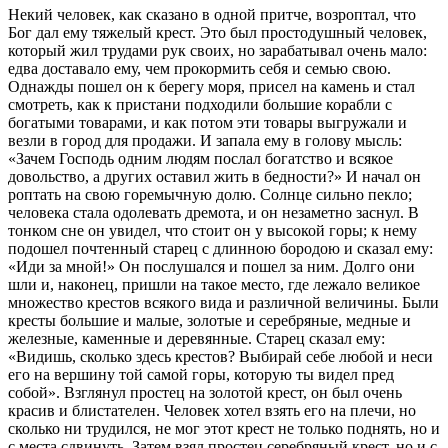
Некий человек, как сказано в одной притче, возроптал, что
Бог дал ему тяжелый крест. Это был простодушный человек,
который жил трудами рук своих, но зарабатывал очень мало:
едва доставало ему, чем прокормить себя и семью свою.
Однажды пошел он к берегу моря, присел на камень и стал
смотреть, как к пристани подходили большие корабли с
богатыми товарами, и как потом эти товары выгружали и
везли в город для продажи. И запала ему в голову мысль:
«Зачем Господь одним людям послал богатство и всякое
довольство, а других оставил жить в бедности?» И начал он
роптать на свою горемычную долю. Солнце сильно пекло;
человека стала одолевать дремота, и он незаметно заснул. В
тонком сне он увидел, что стоит он у высокой горы; к нему
подошел почтенный старец с длинною бородою и сказал ему:
«Иди за мной!» Он послушался и пошел за ним. Долго они
шли и, наконец, пришли на такое место, где лежало великое
множество крестов всякого вида и различной величины. Были
кресты большие и малые, золотые и серебряные, медные и
железные, каменные и деревянные. Старец сказал ему:
«Видишь, сколько здесь крестов? Выбирай себе любой и неси
его на вершину той самой горы, которую ты видел пред
собой». Взглянул простец на золотой крест, он был очень
красив и блистателен. Человек хотел взять его на плечи, но
сколько ни трудился, не мог этот крест не только поднять, но и
с места сдвинуть. Затем взял простец серебряный крест, но и с