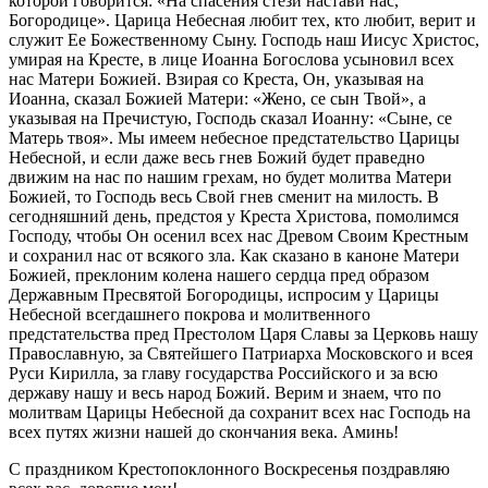
которой говорится: «На спасения стези настави нас,
Богородице». Царица Небесная любит тех, кто любит, верит и
служит Ее Божественному Сыну. Господь наш Иисус Христос,
умирая на Кресте, в лице Иоанна Богослова усыновил всех
нас Матери Божией. Взирая со Креста, Он, указывая на
Иоанна, сказал Божией Матери: «Жено, се сын Твой», а
указывая на Пречистую, Господь сказал Иоанну: «Сыне, се
Матерь твоя». Мы имеем небесное предстательство Царицы
Небесной, и если даже весь гнев Божий будет праведно
движим на нас по нашим грехам, но будет молитва Матери
Божией, то Господь весь Свой гнев сменит на милость. В
сегодняшний день, предстоя у Креста Христова, помолимся
Господу, чтобы Он осенил всех нас Древом Своим Крестным
и сохранил нас от всякого зла. Как сказано в каноне Матери
Божией, преклоним колена нашего сердца пред образом
Державным Пресвятой Богородицы, испросим у Царицы
Небесной всегдашнего покрова и молитвенного
предстательства пред Престолом Царя Славы за Церковь нашу
Православную, за Святейшего Патриарха Московского и всея
Руси Кирилла, за главу государства Российского и за всю
державу нашу и весь народ Божий. Верим и знаем, что по
молитвам Царицы Небесной да сохранит всех нас Господь на
всех путях жизни нашей до скончания века. Аминь!
С праздником Крестопоклонного Воскресенья поздравляю