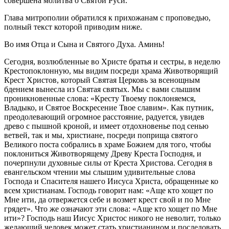
совершена молитва о Святой Руси.
Глава митрополии обратился к прихожанам с проповедью,
полный текст которой приводим ниже.
Во имя Отца и Сына и Святого Духа. Аминь!
Сегодня, возлюбленные во Христе братья и сестры, в неделю
Крестопоклонную, мы видим посреди храма Животворящий
Крест Христов, который Святая Церковь за всенощным
бдением вынесла из Святая святых. Мы с вами слышим
проникновенные слова: «Кресту Твоему поклоняемся,
Владыко, и Святое Воскресение Твое славим». Как путник,
преодолевающий огромное расстояние, радуется, увидев
древо с пышной кроной, и имеет отдохновенье под сенью
ветвей, так и мы, христиане, посреди поприща святого
Великого поста собрались в храме Божием для того, чтобы
поклониться Животворящему Древу Креста Господня, и
почерпнули духовные силы от Креста Христова. Сегодня в
евангельском чтении мы слышим удивительные слова
Господа и Спасителя нашего Иисуса Христа, обращенные ко
всем христианам. Господь говорит нам: «Аще кто хощет по
Мне ити, да отвержется себе и возмет крест свой и по Мне
грядет». Что же означают эти слова: «Аще кто хощет по Мне
ити»? Господь наш Иисус Христос никого не неволит, только
желающий человек может стать христианином и последовать