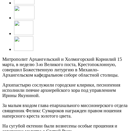
Митрополит Архангельский и Холмогорский Корнилий 15
марта, в неделю 3-ю Великого поста, Крестопоклонную,
совершил Божественную литургию в Михаило-
Архангельском кафедральном соборе областной столицы.
Архипастырю сослужили городские клирики, песнопения
исполнили певчие архиерейского хора под управлением
Ирины Якуниной.
За малым входом глава епархиального миссионерского отдела
священник Феликс Сумароков награжден правом ношения
наперсного креста золотого цвета.
На сугубой ектении были вознесены особые прошения и