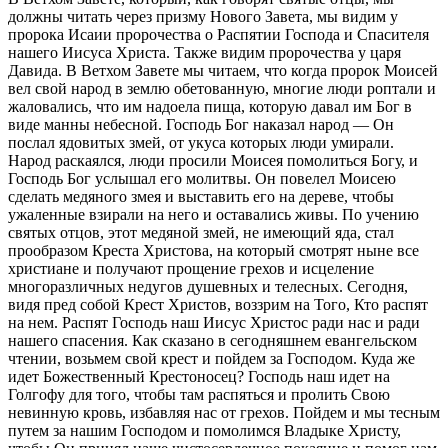
должны читать через призму Нового Завета, мы видим у
пророка Исаии пророчества о Распятии Господа и Спасителя
нашего Иисуса Христа. Также видим пророчества у царя
Давида. В Ветхом Завете мы читаем, что когда пророк Моисей
вел свой народ в землю обетованную, многие люди роптали и
жаловались, что им надоела пища, которую давал им Бог в
виде манны небесной. Господь Бог наказал народ — Он
послал ядовитых змей, от укуса которых люди умирали.
Народ раскаялся, люди просили Моисея помолиться Богу, и
Господь Бог услышал его молитвы. Он повелел Моисею
сделать медяного змея и выставить его на дереве, чтобы
ужаленные взирали на него и оставались живы. По учению
святых отцов, этот медяной змей, не имеющий яда, стал
прообразом Креста Христова, на который смотрят ныне все
христиане и получают прощение грехов и исцеление
многоразличных недугов душевных и телесных. Сегодня,
видя пред собой Крест Христов, воззрим на Того, Кто распят
на нем. Распят Господь наш Иисус Христос ради нас и ради
нашего спасения. Как сказано в сегодняшнем евангельском
чтении, возьмем свой крест и пойдем за Господом. Куда же
идет Божественный Крестоносец? Господь наш идет на
Голгофу для того, чтобы там распяться и пролить Свою
невинную кровь, избавляя нас от грехов. Пойдем и мы тесным
путем за нашим Господом и помолимся Владыке Христу,