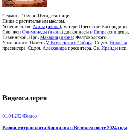
Седмица 10-я по Пятидесятнице.
Пища с растительным маслом.
Успение прав.
Анны
(
икона
), матери Пресвятой Богородицы.
Свв. жен
Олимпиады
(
икона
) диакониссы и
Евпраксии
девы,
Тавеннской. Прп.
Макария
(
икона
) Желтоводского,
Унженского. Память
V Вселенского Собора
. Сщмч.
Николая
пресвитера. Сщмч.
Александра
пресвитера. Св.
Ираиды
исп.
Видеогалерея
01.04.2024
Видео
Слово митрополита Корнилия о Великом посте 2024 года
Все видео