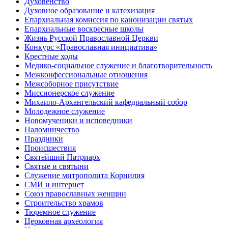
Духовенство
Духовное образование и катехизация
Епархиальная комиссия по канонизации святых
Епархиальные воскресные школы
Жизнь Русской Православной Церкви
Конкурс «Православная инициатива»
Крестные ходы
Медико-социальное служение и благотворительность
Межконфессиональные отношения
Межсоборное присутствие
Миссионерское служение
Михаило-Архангельский кафедральный собор
Молодежное служение
Новомученики и исповедники
Паломничество
Праздники
Происшествия
Святейший Патриарх
Святые и святыни
Служение митрополита Корнилия
СМИ и интернет
Союз православных женщин
Строительство храмов
Тюремное служение
Церковная археология