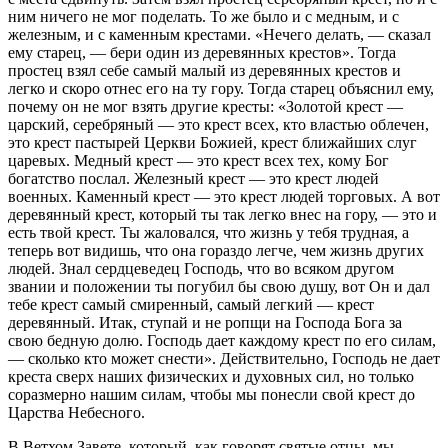
ним ничего не мог поделать. То же было и с медным, и с
железным, и с каменным крестами. «Нечего делать, — сказал
ему старец, — бери один из деревянных крестов». Тогда
простец взял себе самый малый из деревянных крестов и
легко и скоро отнес его на ту гору. Тогда старец объяснил ему,
почему он не мог взять другие кресты: «Золотой крест —
царский, серебряный — это крест всех, кто властью облечен,
это крест пастырей Церкви Божией, крест ближайших слуг
царевых. Медный крест — это крест всех тех, кому Бог
богатство послал. Железный крест — это крест людей
военных. Каменный крест — это крест людей торговых. А вот
деревянный крест, который ты так легко внес на гору, — это и
есть твой крест. Ты жаловался, что жизнь у тебя трудная, а
теперь вот видишь, что она гораздо легче, чем жизнь других
людей. Знал сердцеведец Господь, что во всяком другом
звании и положении ты погубил бы свою душу, вот Он и дал
тебе крест самый смиренный, самый легкий — крест
деревянный. Итак, ступай и не ропщи на Господа Бога за
свою бедную долю. Господь дает каждому крест по его силам,
— сколько кто может снести». Действительно, Господь не дает
креста сверх наших физических и духовных сил, но только
соразмерно нашим силам, чтобы мы понесли свой крест до
Царства Небесного.
В Ветхом Завете, который, как говорят святые отцы, мы