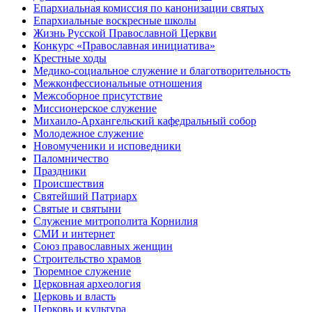
Епархиальная комиссия по канонизации святых
Епархиальные воскресные школы
Жизнь Русской Православной Церкви
Конкурс «Православная инициатива»
Крестные ходы
Медико-социальное служение и благотворительность
Межконфессиональные отношения
Межсоборное присутствие
Миссионерское служение
Михаило-Архангельский кафедральный собор
Молодежное служение
Новомученики и исповедники
Паломничество
Праздники
Происшествия
Святейший Патриарх
Святые и святыни
Служение митрополита Корнилия
СМИ и интернет
Союз православных женщин
Строительство храмов
Тюремное служение
Церковная археология
Церковь и власть
Церковь и культура