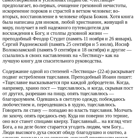
предполагает, во-первых, очищение греховной нечистоты,
искоренение пороков и страстей в ветхом человеке; во-
вторых, восстановление в человеке образа Божия. Хотя книга
была написана для иноков, любой христианин, живущий в
миру, получает в ней надежного путеводителя для
восхождения к Богу, и столпы духовной жизни —
преподобный Феодор Студит (память 11 ноября и 26 января),
Сергий Радонежский (память 25 сентября и 5 июля), Иосиф
Волоколамский (память 9 сентября и 18 октября) и другие —
ссылались в своих наставлениях на «Лествицу» как на
лучшую книгу для спасительного руководства.
Содержание одной из степеней «Лествицы» (22-я) раскрывает
подвиг истребления тщеславия. Преподобный Иоанн пишет:
«Тщеславие высказывается при каждой добродетели. Когда,
например, храню пост — тщеславлюсь, и когда, скрывая пост
от других, разрешаю на пищу, опять тщеславлюсь —
благоразумием. Одевшись в светлую одежду, побеждаюсь
любочестием и, переодевшись в худую, тщеславлюсь.
Говорить ли стану — попадаю во власть тщеславия. Молчать
ли захочу, опять предаюсь ему. Куда ни поверни это терние,
оно все станет спицами кверху. Тщеславный... на взгляд чтит
Бога, а на деле более старается угодить людям, чем Богу...
Люди высокого духа сносят обиду благодушно и охотно, а
слушать похвалы и не ощущать никакой приятности могут