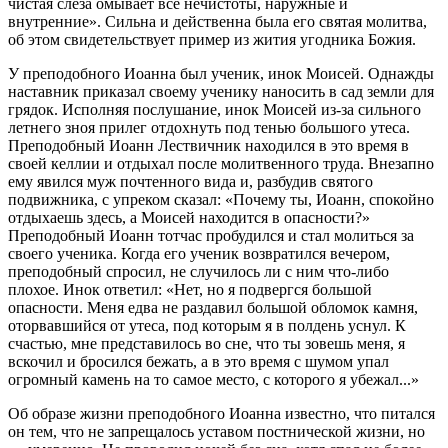
чистая слеза омывает все нечистоты, наружные и
внутренние». Сильна и действенна была его святая молитва,
об этом свидетельствует пример из жития угодника Божия.
У преподобного Иоанна был ученик, инок Моисей. Однажды
наставник приказал своему ученику наносить в сад земли для
грядок. Исполняя послушание, инок Моисей из-за сильного
летнего зноя прилег отдохнуть под тенью большого утеса.
Преподобный Иоанн Лествичник находился в это время в
своей келлии и отдыхал после молитвенного труда. Внезапно
ему явился муж почтенного вида и, разбудив святого
подвижника, с упреком сказал: «Почему ты, Иоанн, спокойно
отдыхаешь здесь, а Моисей находится в опасности?»
Преподобный Иоанн тотчас пробудился и стал молиться за
своего ученика. Когда его ученик возвратился вечером,
преподобный спросил, не случилось ли с ним что-либо
плохое. Инок ответил: «Нет, но я подвергся большой
опасности. Меня едва не раздавил большой обломок камня,
оторвавшийся от утеса, под которым я в полдень уснул. К
счастью, мне представилось во сне, что ты зовешь меня, я
вскочил и бросился бежать, а в это время с шумом упал
огромный камень на то самое место, с которого я убежал...»
Об образе жизни преподобного Иоанна известно, что питался
он тем, что не запрещалось уставом постнической жизни, но