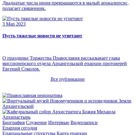
Двадцатые числа июня превращаются в малый апокалипсис,
полагает священник.
3 Мар 2023
Пусть тяжелые новости не угнетают
О празднике Торжества Православия рассказывает глава
миссионерского отдела Архангельской епархии протоиерей
Евгений Соколов.
Все публикации
Архипастырь
Биография
Служение
Интервью
Видеозаписи
Епархия сегодня
Епархиальные структуры
Карта епархии