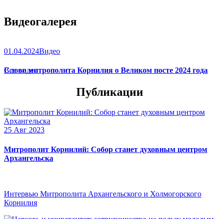
Видеогалерея
01.04.2024
Видео
Слово митрополита Корнилия о Великом посте 2024 года
Все видео
Публикации
25 Авг 2023
Митрополит Корнилий: Собор станет духовным центром
Архангельска
Интервью Митрополита Архангельского и Холмогорского
Корнилия