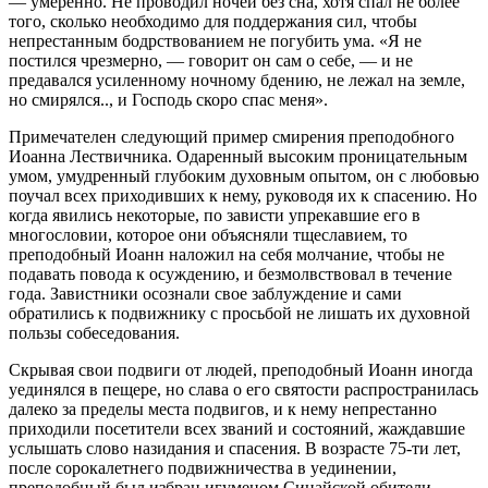
— умеренно. Не проводил ночей без сна, хотя спал не более
того, сколько необходимо для поддержания сил, чтобы
непрестанным бодрствованием не погубить ума. «Я не
постился чрезмерно, — говорит он сам о себе, — и не
предавался усиленному ночному бдению, не лежал на земле,
но смирялся.., и Господь скоро спас меня».
Примечателен следующий пример смирения преподобного
Иоанна Лествичника. Одаренный высоким проницательным
умом, умудренный глубоким духовным опытом, он с любовью
поучал всех приходивших к нему, руководя их к спасению. Но
когда явились некоторые, по зависти упрекавшие его в
многословии, которое они объясняли тщеславием, то
преподобный Иоанн наложил на себя молчание, чтобы не
подавать повода к осуждению, и безмолвствовал в течение
года. Завистники осознали свое заблуждение и сами
обратились к подвижнику с просьбой не лишать их духовной
пользы собеседования.
Скрывая свои подвиги от людей, преподобный Иоанн иногда
уединялся в пещере, но слава о его святости распространилась
далеко за пределы места подвигов, и к нему непрестанно
приходили посетители всех званий и состояний, жаждавшие
услышать слово назидания и спасения. В возрасте 75-ти лет,
после сорокалетнего подвижничества в уединении,
преподобный был избран игуменом Синайской обители.