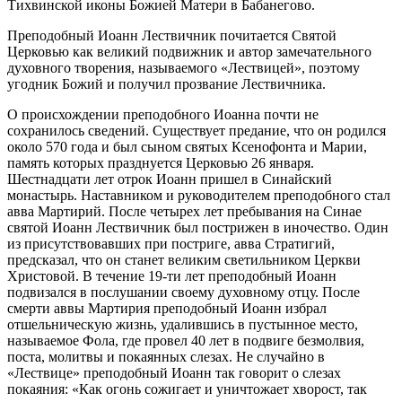
Тихвинской иконы Божией Матери в Бабанегово.
Преподобный Иоанн Лествичник почитается Святой
Церковью как великий подвижник и автор замечательного
духовного творения, называемого «Лествицей», поэтому
угодник Божий и получил прозвание Лествичника.
О происхождении преподобного Иоанна почти не
сохранилось сведений. Существует предание, что он родился
около 570 года и был сыном святых Ксенофонта и Марии,
память которых празднуется Церковью 26 января.
Шестнадцати лет отрок Иоанн пришел в Синайский
монастырь. Наставником и руководителем преподобного стал
авва Мартирий. После четырех лет пребывания на Синае
святой Иоанн Лествичник был пострижен в иночество. Один
из присутствовавших при постриге, авва Стратигий,
предсказал, что он станет великим светильником Церкви
Христовой. В течение 19-ти лет преподобный Иоанн
подвизался в послушании своему духовному отцу. После
смерти аввы Мартирия преподобный Иоанн избрал
отшельническую жизнь, удалившись в пустынное место,
называемое Фола, где провел 40 лет в подвиге безмолвия,
поста, молитвы и покаянных слезах. Не случайно в
«Лествице» преподобный Иоанн так говорит о слезах
покаяния: «Как огонь сожигает и уничтожает хворост, так