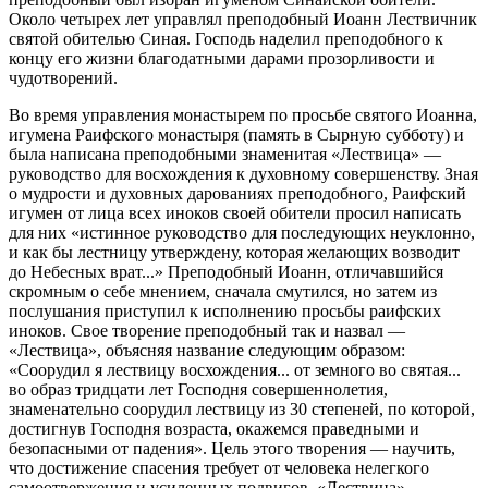
Около четырех лет управлял преподобный Иоанн Лествичник
святой обителью Синая. Господь наделил преподобного к
концу его жизни благодатными дарами прозорливости и
чудотворений.
Во время управления монастырем по просьбе святого Иоанна,
игумена Раифского монастыря (память в Сырную субботу) и
была написана преподобными знаменитая «Лествица» —
руководство для восхождения к духовному совершенству. Зная
о мудрости и духовных дарованиях преподобного, Раифский
игумен от лица всех иноков своей обители просил написать
для них «истинное руководство для последующих неуклонно,
и как бы лестницу утверждену, которая желающих возводит
до Небесных врат...» Преподобный Иоанн, отличавшийся
скромным о себе мнением, сначала смутился, но затем из
послушания приступил к исполнению просьбы раифских
иноков. Свое творение преподобный так и назвал —
«Лествица», объясняя название следующим образом:
«Соорудил я лествицу восхождения... от земного во святая...
во образ тридцати лет Господня совершеннолетия,
знаменательно соорудил лествицу из 30 степеней, по которой,
достигнув Господня возраста, окажемся праведными и
безопасными от падения». Цель этого творения — научить,
что достижение спасения требует от человека нелегкого
самоотвержения и усиленных подвигов. «Лествица»