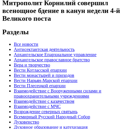
Митрополит Корнилий совершил
всенощное бдение в канун недели 4-й
Великого поста
Разделы
Все новости
Антисектантская деятельность
Архангельское Епархиальное управление
Архангельское православное братство
Вера и творчество
Вести Котласской епархии
Вести монастырей и приходов
Вести Нарьян-Марской епархии
Вести Плесецкой епархии
Взаимодействие с Вооруженными силами и
правоохранительными учреждениями
Взаимодействие с казачеством
Взаимодействие с МЧС
Возрождение северных святынь
Всемирный Русский Народный Собор
Духовенство
Духовное образование и катехизация