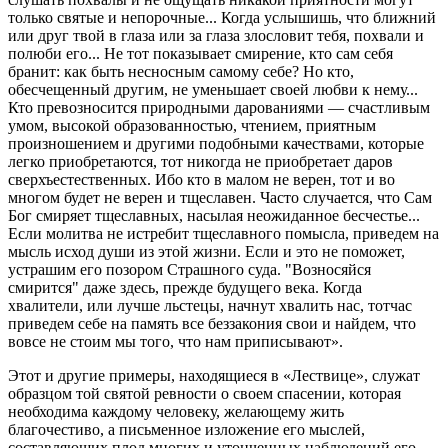
только святые и непорочные... Когда услышишь, что ближний
или друг твой в глаза или за глаза злословит тебя, похвали и
полюби его... Не тот показывает смирение, кто сам себя
бранит: как быть несносным самому себе? Но кто,
обесчещенный другим, не уменьшает своей любви к нему...
Кто превозносится природными дарованиями — счастливым
умом, высокой образованностью, чтением, приятным
произношением и другими подобными качествами, которые
легко приобретаются, тот никогда не приобретает даров
сверхъестественных. Ибо кто в малом не верен, тот и во
многом будет не верен и тщеславен. Часто случается, что Сам
Бог смиряет тщеславных, насылая неожиданное бесчестье...
Если молитва не истребит тщеславного помысла, приведем на
мысль исход души из этой жизни. Если и это не поможет,
устрашим его позором Страшного суда. "Возносяйся
смирится" даже здесь, прежде будущего века. Когда
хвалители, или лучше льстецы, начнут хвалить нас, тотчас
приведем себе на память все беззакония свои и найдем, что
вовсе не стоим мы того, что нам приписывают».
Этот и другие примеры, находящиеся в «Лествице», служат
образцом той святой ревности о своем спасении, которая
необходима каждому человеку, желающему жить
благочестиво, а письменное изложение его мыслей,
составляющих плод многих и утонченных наблюдений его