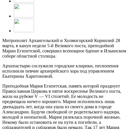
Митрополит Архангельский и Холмогорский Корнилий 28
марта, в канун недели 5-й Великого поста, преподобной
Марии Египетской, совершил всенощное бдение в Ильинском
соборе областной столицы.
Архипастырю сослужили городские клирики, песнопения
исполнили певчие архиерейского хора под управлением
Екатерины Харитоновой.
Преподобная Мария Египетская, память которой празднует
Православная Церковь в пятое воскресенье Великого поста,
жила на рубеже V — VI столетий. Ее молодость не
предвещала ничего хорошего. Марии исполнилось лишь
двенадцать лет, когда она ушла из своего дома в городе
Александрии. Будучи свободной от родительского надзора,
молодой и неопытной, Мария увлеклась порочной жизнью.
Некому было остановить ее на пути к погибели, а
соблазнителей и соблазнов было немало. Так 17 лет Мария