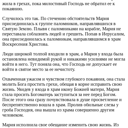
жила в грехах, пока милостивый Господь не обратил ее к
покаянию.
Случилось это так. По стечению обстоятельств Мария
присоединилась к группе паломников, направлявшихся в
Святую Землю. Плывя с паломниками на корабле, Мария не
переставала соблазнять людей и грешить. Попав в Иерусалим,
она присоединилась к паломникам, направлявшимся в храм
Воскресения Христова.
Люди широкой толпой входили в храм, а Мария у входа была
остановлена невидимой рукой и никакими усилиями не могла
войти в него. Тут поняла она, что Господь не допускает ее
войти в святое место за ее нечистоту.
Охваченная ужасом и чувством глубокого покаяния, она стала
молить Бога простить грехи, обещая в корне исправить свою
жизнь. Увидев у входа в храм икону Божией матери, Мария
стала просить Богоматерь заступиться за нее перед Богом.
После этого она сразу почувствовала в душе просветление и
беспрепятственно вошла в храм. Пролив обильные слезы у
гроба Господня, она вышла из храма совершенно другим
человеком.
Мария исполнила свое обещание изменить свою жизнь. Из