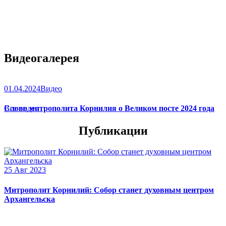
Видеогалерея
01.04.2024
Видео
Слово митрополита Корнилия о Великом посте 2024 года
Все видео
Публикации
25 Авг 2023
Митрополит Корнилий: Собор станет духовным центром
Архангельска