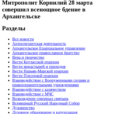
Митрополит Корнилий 28 марта
совершил всенощное бдение в
Архангельске
Разделы
Все новости
Антисектантская деятельность
Архангельское Епархиальное управление
Архангельское православное братство
Вера и творчество
Вести Котласской епархии
Вести монастырей и приходов
Вести Нарьян-Марской епархии
Вести Плесецкой епархии
Взаимодействие с Вооруженными силами и
правоохранительными учреждениями
Взаимодействие с казачеством
Взаимодействие с МЧС
Возрождение северных святынь
Всемирный Русский Народный Собор
Духовенство
Духовное образование и катехизация