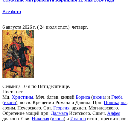
Все фото
6 августа 2026 г. ( 24 июля ст.ст.), четверг.
Седмица 10-я по Пятидесятнице.
Поста нет.
Мц.
Христины
. Мчч. блгвв. князей
Бориса
(
икона
) и
Глеба
(
икона
), во св. Крещении Романа и Давида. Прп.
Поликарпа
,
архим. Печерского. Свт.
Георгия
, архиеп. Могилевского.
Обретение мощей прп.
Далмата
Исетского. Сщмч.
Алфея
диакона. Свв.
Николая
(
икона
) и
Иоанна
испп., пресвитеров.