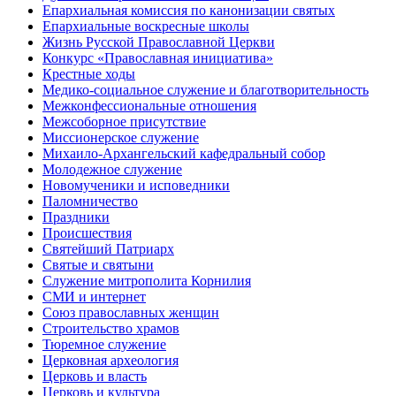
Епархиальная комиссия по канонизации святых
Епархиальные воскресные школы
Жизнь Русской Православной Церкви
Конкурс «Православная инициатива»
Крестные ходы
Медико-социальное служение и благотворительность
Межконфессиональные отношения
Межсоборное присутствие
Миссионерское служение
Михаило-Архангельский кафедральный собор
Молодежное служение
Новомученики и исповедники
Паломничество
Праздники
Происшествия
Святейший Патриарх
Святые и святыни
Служение митрополита Корнилия
СМИ и интернет
Союз православных женщин
Строительство храмов
Тюремное служение
Церковная археология
Церковь и власть
Церковь и культура