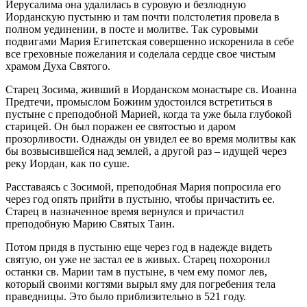
Иерусалима она удалилась в суровую и безлюдную
Иорданскую пустыню и там почти полстолетия провела в
полном уединении, в посте и молитве. Так суровыми
подвигами Мария Египетская совершенно искоренила в себе
все греховные пожелания и соделала сердце свое чистым
храмом Духа Святого.
Старец Зосима, живший в Иорданском монастыре св. Иоанна
Предтечи, промыслом Божиим удостоился встретиться в
пустыне с преподобной Марией, когда та уже была глубокой
старицей. Он был поражен ее святостью и даром
прозорливости. Однажды он увидел ее во время молитвы как
бы возвысившейся над землей, а другой раз – идущей через
реку Иордан, как по суше.
Расставаясь с Зосимой, преподобная Мария попросила его
через год опять прийти в пустыню, чтобы причастить ее.
Старец в назначенное время вернулся и причастил
преподобную Марию Святых Таин.
Потом придя в пустыню еще через год в надежде видеть
святую, он уже не застал ее в живых. Старец похоронил
останки св. Марии там в пустыне, в чем ему помог лев,
который своими когтями вырыл яму для погребения тела
праведницы. Это было приблизительно в 521 году.