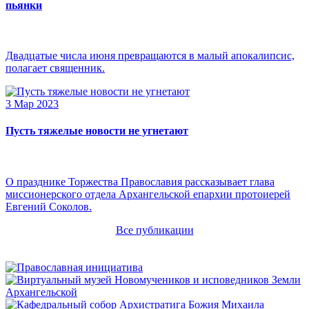
пьянки
Двадцатые числа июня превращаются в малый апокалипсис,
полагает священник.
3 Мар 2023
Пусть тяжелые новости не угнетают
О празднике Торжества Православия рассказывает глава
миссионерского отдела Архангельской епархии протоиерей
Евгений Соколов.
Все публикации