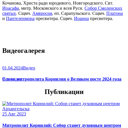
Кочанова, Христа ради юродивого, Новгородского. Свт.
Иоасафа
, митр. Московского и всея Руси.
Собор Смоленских
святых
. Сщмч.
Амвросия
, еп. Сарапульского. Сщмч.
Платона
и
Пантелеимона
пресвитера. Сщмч.
Иоанна
пресвитера.
Видеогалерея
01.04.2024
Видео
Слово митрополита Корнилия о Великом посте 2024 года
Все видео
Публикации
25 Авг 2023
Митрополит Корнилий: Собор станет духовным центром