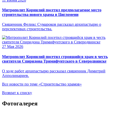
11 Июня 2026
Митрополит Корнилий посетил предполагаемое место
строительства нового храма в Цигломени
Священник Феликс Сумароков рассказал архипастырю о
перспективах строительства.
27 Мая 2026
Митрополит Корнилий посетил строящийся храм в честь
святителя Спиридона Тримифунтского в Северодвинске
О ходе работ архипастырю рассказал священник Димитрий
Апполинариев.
Все новости по теме «Строительство храмов»
Возврат к списку
Фотогалерея