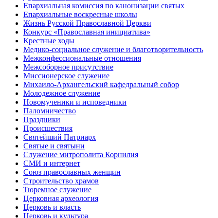
Епархиальная комиссия по канонизации святых
Епархиальные воскресные школы
Жизнь Русской Православной Церкви
Конкурс «Православная инициатива»
Крестные ходы
Медико-социальное служение и благотворительность
Межконфессиональные отношения
Межсоборное присутствие
Миссионерское служение
Михаило-Архангельский кафедральный собор
Молодежное служение
Новомученики и исповедники
Паломничество
Праздники
Происшествия
Святейший Патриарх
Святые и святыни
Служение митрополита Корнилия
СМИ и интернет
Союз православных женщин
Строительство храмов
Тюремное служение
Церковная археология
Церковь и власть
Церковь и культура