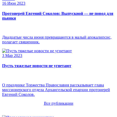
16 Июн 2023
Протоиерей Евгений Соколов: Выпускной — не повод для
пьянки
Двадцатые числа июня превращаются в малый апокалипсис,
полагает священник.
3 Мар 2023
Пусть тяжелые новости не угнетают
О празднике Торжества Православия рассказывает глава
миссионерского отдела Архангельской епархии протоиерей
Евгений Соколов.
Все публикации