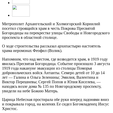
Митрополит Архангельский и Холмогорский Корнилий
посетил строящийся храм в честь Покрова Пресвятой
Богородицы на перекрестке улицы Свободы и Новгородского
проспекта в областной столице.
О ходе строительства рассказал архипастырю настоятель
храма иеромонах Феофил (Волик).
Напомним, что над местом, где возводится храм, в 1919 году
явилась Пресвятая Богородица. Событие произошло 3 августа
1919 года накануне эвакуации из столицы Поморья
добровольческих войск Антанты. Семеро детей от 10 до 14
лет — Галина и Ольга Зеленины; Эмилия, Валентина и
Виктор Перешневы; Сергей Попов и Юлия Киселева, —
находясь возле дома № 135 по Новгородскому проспекту,
увидели на небе Божию Матерь.
Царица Небесная простирала обе руки вперед ладонями вниз
и покрывала город, на коленях Ее сидел Богомладенец Иисус
Христос.