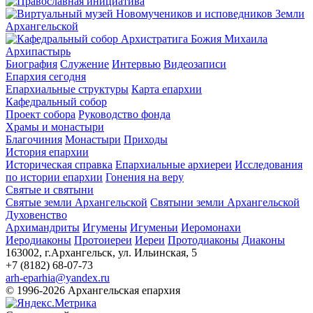
Архипастырь
Биография
Служение
Интервью
Видеозаписи
Епархия сегодня
Епархиальные структуры
Карта епархии
Кафедральный собор
Проект собора
Руководство фонда
Храмы и монастыри
Благочиния
Монастыри
Приходы
История епархии
Историческая справка
Епархиальные архиереи
Исследования
по истории епархии
Гонения на веру
Святые и святыни
Святые земли Архангельской
Святыни земли Архангельской
Духовенство
Архимандриты
Игумены
Игуменьи
Иеромонахи
Иеродиаконы
Протоиереи
Иереи
Протодиаконы
Диаконы
163002, г.Архангельск, ул. Ильинская, 5
+7 (8182) 68-07-73
arh-eparhia@yandex.ru
© 1996-2026 Архангельская епархия