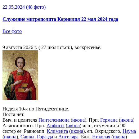
22.05.2024
(48 фото)
Служение митрополита Корнилия 22 мая 2024 года
Все фото
9 августа 2026 г. ( 27 июля ст.ст.), воскресенье.
Неделя 10-я по Пятидесятнице.
Поста нет.
Вмч. и целителя
Пантелеимона
(
икона
). Прп.
Германа
(
икона
)
Аляскинского. Прп.
Анфисы
(
икона
) исп., игумении и 90
сестер ее. Равноапп.
Климента
(
икона
), еп. Охридского,
Наума
(
икона
),
Саввы
,
Горазда
и
Ангеляра
. Блж.
Николая
(
икона
)