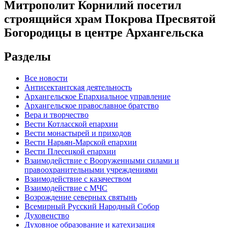
Митрополит Корнилий посетил
строящийся храм Покрова Пресвятой
Богородицы в центре Архангельска
Разделы
Все новости
Антисектантская деятельность
Архангельское Епархиальное управление
Архангельское православное братство
Вера и творчество
Вести Котласской епархии
Вести монастырей и приходов
Вести Нарьян-Марской епархии
Вести Плесецкой епархии
Взаимодействие с Вооруженными силами и
правоохранительными учреждениями
Взаимодействие с казачеством
Взаимодействие с МЧС
Возрождение северных святынь
Всемирный Русский Народный Собор
Духовенство
Духовное образование и катехизация