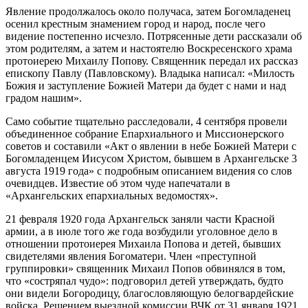
Явление продолжалось около получаса, затем Богомладенец
осенил крестным знамением город и народ, после чего
видение постепенно исчезло. Потрясенные дети рассказали об
этом родителям, а затем и настоятелю Воскресенского храма
протоиерею Михаилу Попову. Священник передал их рассказ
епископу Павлу (Павловскому). Владыка написал: «Милость
Божия и заступление Божией Матери да будет с нами и над
градом нашим».
Само событие тщательно расследовали, 4 сентября провели
объединенное собрание Епархиального и Миссионерского
советов и составили «Акт о явлении в небе Божией Матери с
Богомладенцем Иисусом Христом, бывшем в Архангельске 3
августа 1919 года» с подробным описанием видения со слов
очевидцев. Известие об этом чуде напечатали в
«Архангельских епархиальных ведомостях».
21 февраля 1920 года Архангельск заняли части Красной
армии, а в июле того же года возбудили уголовное дело в
отношении протоиерея Михаила Попова и детей, бывших
свидетелями явления Богоматери. Член «преступной
группировки» священник Михаил Попов обвинялся в том,
что «состряпал чудо»: подговорил детей утверждать, будто
они видели Богородицу, благословляющую белогвардейские
войска. Решением выездной комиссии ВЧК от 31 января 1921