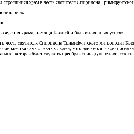
 строящийся храм в честь святителя Спиридона Тримифунтског
полинариев.
ов.
озведения храма, помощи Божией и благословенных успехов.
 в честь святителя Спиридона Тримифунтского митрополит Корн
ло множества самых разных людей, которые вносят свою посильн
вятыни, которая будет служить преображению душ человеческих»