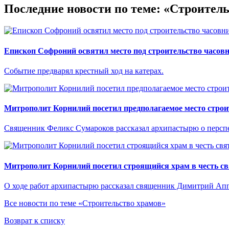
Последние новости по теме: «Строител
Епископ Софроний освятил место под строительство часовн
Событие предварял крестный ход на катерах.
Митрополит Корнилий посетил предполагаемое место строи
Священник Феликс Сумароков рассказал архипастырю о перспе
Митрополит Корнилий посетил строящийся храм в честь с
О ходе работ архипастырю рассказал священник Димитрий Ап
Все новости по теме «Строительство храмов»
Возврат к списку