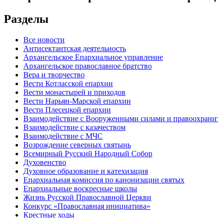
Разделы
Все новости
Антисектантская деятельность
Архангельское Епархиальное управление
Архангельское православное братство
Вера и творчество
Вести Котласской епархии
Вести монастырей и приходов
Вести Нарьян-Марской епархии
Вести Плесецкой епархии
Взаимодействие с Вооруженными силами и правоохран
Взаимодействие с казачеством
Взаимодействие с МЧС
Возрождение северных святынь
Всемирный Русский Народный Собор
Духовенство
Духовное образование и катехизация
Епархиальная комиссия по канонизации святых
Епархиальные воскресные школы
Жизнь Русской Православной Церкви
Конкурс «Православная инициатива»
Крестные ходы