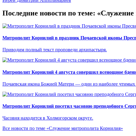
Иерей Димитрий Апполинариев
Последние новости по теме: «Служени
Митрополит Корнилий в праздник Почаевской иконы Прес
Приводим полный текст проповеди архипастыря.
Митрополит Корнилий 4 августа совершил всенощное бдени
Почаевская икона Божией Матери — один из наиболее чтимых
Митрополит Корнилий посетил часовню преподобного Серг
Часовня находится в Холмогорском округе.
Все новости по теме «Служение митрополита Корнилия»