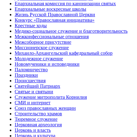
Епархиальная комиссия по канонизации святых
Епархиальные воскресные школы
Жизнь Русской Православной Церкви
Конкурс «Православная инициатива»
Крестные ходы
Медико-социальное служение и благотворительность
Межконфессиональные отношения
Межсоборное присутствие
Миссионерское служение
Михаило-Архангельский кафедральный собор
Молодежное служение
Новомученики и исповедники
Паломничество
Праздники
Происшествия
Святейший Патриарх
Святые и святыни
Служение митрополита Корнилия
СМИ и интернет
Союз православных женщин
Строительство храмов
Тюремное служение
Церковная археология
Церковь и власть
Церковь и культура