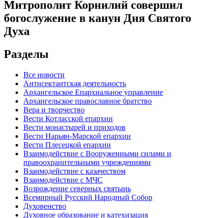
Митрополит Корнилий совершил
богослужение в канун Дня Святого
Духа
Разделы
Все новости
Антисектантская деятельность
Архангельское Епархиальное управление
Архангельское православное братство
Вера и творчество
Вести Котласской епархии
Вести монастырей и приходов
Вести Нарьян-Марской епархии
Вести Плесецкой епархии
Взаимодействие с Вооруженными силами и
правоохранительными учреждениями
Взаимодействие с казачеством
Взаимодействие с МЧС
Возрождение северных святынь
Всемирный Русский Народный Собор
Духовенство
Духовное образование и катехизация