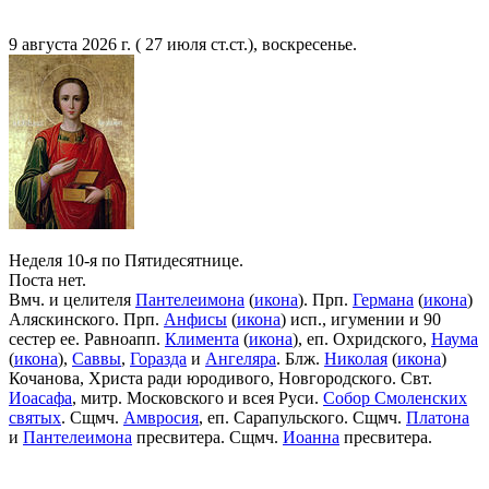
9 августа 2026 г. ( 27 июля ст.ст.), воскресенье.
Неделя 10-я по Пятидесятнице.
Поста нет.
Вмч. и целителя
Пантелеимона
(
икона
). Прп.
Германа
(
икона
)
Аляскинского. Прп.
Анфисы
(
икона
) исп., игумении и 90
сестер ее. Равноапп.
Климента
(
икона
), еп. Охридского,
Наума
(
икона
),
Саввы
,
Горазда
и
Ангеляра
. Блж.
Николая
(
икона
)
Кочанова, Христа ради юродивого, Новгородского. Свт.
Иоасафа
, митр. Московского и всея Руси.
Собор Смоленских
святых
. Сщмч.
Амвросия
, еп. Сарапульского. Сщмч.
Платона
и
Пантелеимона
пресвитера. Сщмч.
Иоанна
пресвитера.