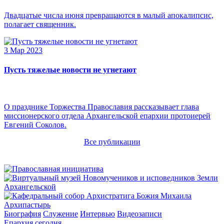
Двадцатые числа июня превращаются в малый апокалипсис,
полагает священник.
3 Мар 2023
Пусть тяжелые новости не угнетают
О празднике Торжества Православия рассказывает глава
миссионерского отдела Архангельской епархии протоиерей
Евгений Соколов.
Все публикации
Архипастырь
Биография
Служение
Интервью
Видеозаписи
Епархия сегодня