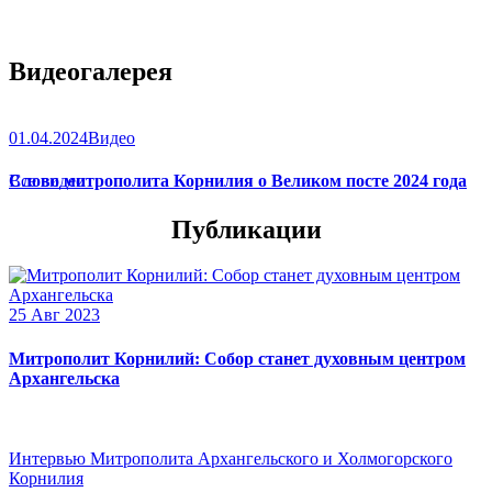
Видеогалерея
01.04.2024
Видео
Слово митрополита Корнилия о Великом посте 2024 года
Все видео
Публикации
25 Авг 2023
Митрополит Корнилий: Собор станет духовным центром
Архангельска
Интервью Митрополита Архангельского и Холмогорского
Корнилия