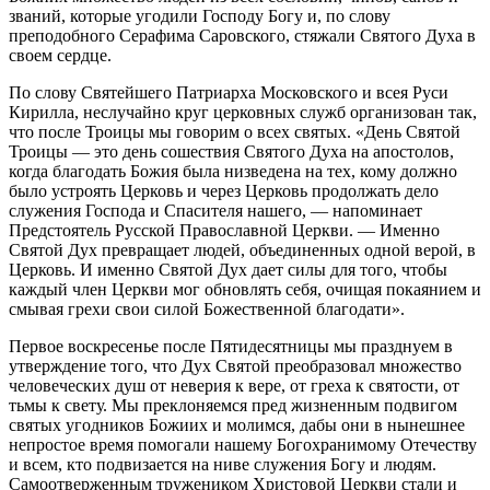
званий, которые угодили Господу Богу и, по слову
преподобного Серафима Саровского, стяжали Святого Духа в
своем сердце.
По слову Святейшего Патриарха Московского и всея Руси
Кирилла, неслучайно круг церковных служб организован так,
что после Троицы мы говорим о всех святых. «День Святой
Троицы — это день сошествия Святого Духа на апостолов,
когда благодать Божия была низведена на тех, кому должно
было устроять Церковь и через Церковь продолжать дело
служения Господа и Спасителя нашего, — напоминает
Предстоятель Русской Православной Церкви. — Именно
Святой Дух превращает людей, объединенных одной верой, в
Церковь. И именно Святой Дух дает силы для того, чтобы
каждый член Церкви мог обновлять себя, очищая покаянием и
смывая грехи свои силой Божественной благодати».
Первое воскресенье после Пятидесятницы мы празднуем в
утверждение того, что Дух Святой преобразовал множество
человеческих душ от неверия к вере, от греха к святости, от
тьмы к свету. Мы преклоняемся пред жизненным подвигом
святых угодников Божиих и молимся, дабы они в нынешнее
непростое время помогали нашему Богохранимому Отечеству
и всем, кто подвизается на ниве служения Богу и людям.
Самоотверженным тружеником Христовой Церкви стали и