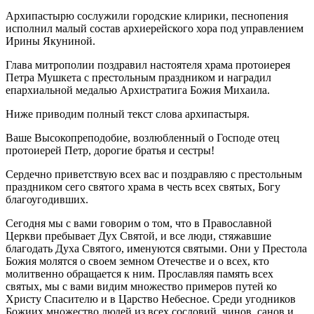
Архипастырю сослужили городские клирики, песнопения
исполнил малый состав архиерейского хора под управлением
Ирины Якуниной.
Глава митрополии поздравил настоятеля храма протоиерея
Петра Мушкета с престольным праздником и наградил
епархиальной медалью Архистратига Божия Михаила.
Ниже приводим полный текст слова архипастыря.
Ваше Высокопреподобие, возлюбленный о Господе отец
протоиерей Петр, дорогие братья и сестры!
Сердечно приветствую всех вас и поздравляю с престольным
праздником сего святого храма в честь всех святых, Богу
благоугодивших.
Сегодня мы с вами говорим о том, что в Православной
Церкви пребывает Дух Святой, и все люди, стяжавшие
благодать Духа Святого, именуются святыми. Они у Престола
Божия молятся о своем земном Отечестве и о всех, кто
молитвенно обращается к ним. Прославляя память всех
святых, мы с вами видим множество примеров путей ко
Христу Спасителю и в Царство Небесное. Среди угодников
Божиих множество людей из всех сословий, чинов, санов и