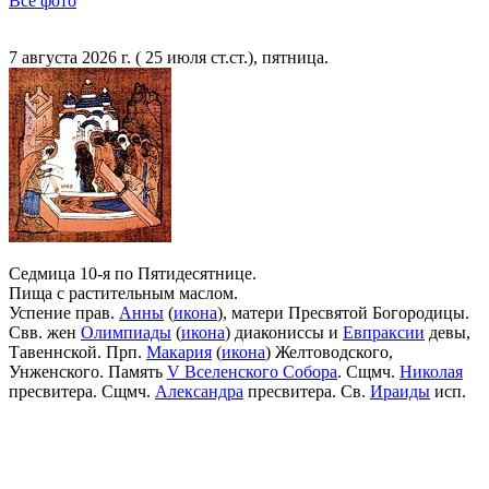
Все фото
7 августа 2026 г. ( 25 июля ст.ст.), пятница.
Седмица 10-я по Пятидесятнице.
Пища с растительным маслом.
Успение прав.
Анны
(
икона
), матери Пресвятой Богородицы.
Свв. жен
Олимпиады
(
икона
) диакониссы и
Евпраксии
девы,
Тавеннской. Прп.
Макария
(
икона
) Желтоводского,
Унженского. Память
V Вселенского Собора
. Сщмч.
Николая
пресвитера. Сщмч.
Александра
пресвитера. Св.
Ираиды
исп.