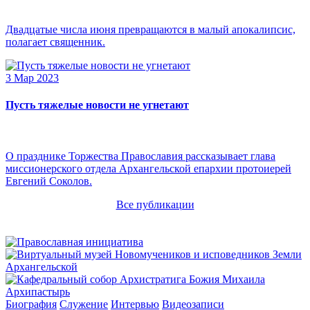
Двадцатые числа июня превращаются в малый апокалипсис,
полагает священник.
3 Мар 2023
Пусть тяжелые новости не угнетают
О празднике Торжества Православия рассказывает глава
миссионерского отдела Архангельской епархии протоиерей
Евгений Соколов.
Все публикации
Архипастырь
Биография
Служение
Интервью
Видеозаписи