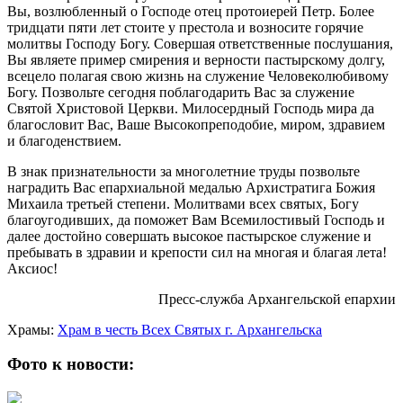
Вы, возлюбленный о Господе отец протоиерей Петр. Более
тридцати пяти лет стоите у престола и возносите горячие
молитвы Господу Богу. Совершая ответственные послушания,
Вы являете пример смирения и верности пастырскому долгу,
всецело полагая свою жизнь на служение Человеколюбивому
Богу. Позвольте сегодня поблагодарить Вас за служение
Святой Христовой Церкви. Милосердный Господь мира да
благословит Вас, Ваше Высокопреподобие, миром, здравием
и благоденствием.
В знак признательности за многолетние труды позвольте
наградить Вас епархиальной медалью Архистратига Божия
Михаила третьей степени. Молитвами всех святых, Богу
благоугодивших, да поможет Вам Всемилостивый Господь и
далее достойно совершать высокое пастырское служение и
пребывать в здравии и крепости сил на многая и благая лета!
Аксиос!
Пресс-служба Архангельской епархии
Храмы:
Храм в честь Всех Святых г. Архангельска
Фото к новости: