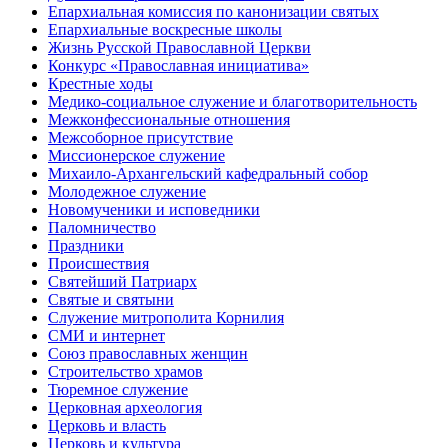
Епархиальная комиссия по канонизации святых
Епархиальные воскресные школы
Жизнь Русской Православной Церкви
Конкурс «Православная инициатива»
Крестные ходы
Медико-социальное служение и благотворительность
Межконфессиональные отношения
Межсоборное присутствие
Миссионерское служение
Михаило-Архангельский кафедральный собор
Молодежное служение
Новомученики и исповедники
Паломничество
Праздники
Происшествия
Святейший Патриарх
Святые и святыни
Служение митрополита Корнилия
СМИ и интернет
Союз православных женщин
Строительство храмов
Тюремное служение
Церковная археология
Церковь и власть
Церковь и культура