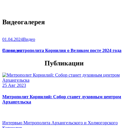
Видеогалерея
01.04.2024
Видео
Слово митрополита Корнилия о Великом посте 2024 года
Все видео
Публикации
25 Авг 2023
Митрополит Корнилий: Собор станет духовным центром
Архангельска
Интервью Митрополита Архангельского и Холмогорского
Корнилия