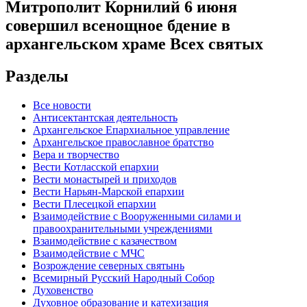
Митрополит Корнилий 6 июня
совершил всенощное бдение в
архангельском храме Всех святых
Разделы
Все новости
Антисектантская деятельность
Архангельское Епархиальное управление
Архангельское православное братство
Вера и творчество
Вести Котласской епархии
Вести монастырей и приходов
Вести Нарьян-Марской епархии
Вести Плесецкой епархии
Взаимодействие с Вооруженными силами и
правоохранительными учреждениями
Взаимодействие с казачеством
Взаимодействие с МЧС
Возрождение северных святынь
Всемирный Русский Народный Собор
Духовенство
Духовное образование и катехизация