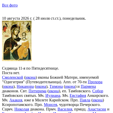
Все фото
10 августа 2026 г. ( 28 июля ст.ст.), понедельник.
Седмица 11-я по Пятидесятнице.
Поста нет.
Смоленской
(
икона
) иконы Божией Матери, именуемой
"Одигитрия" (Путеводительница). Апп. от 70-ти
Прохора
(
икона
),
Никанора
(
икона
),
Тимона
(
икона
) и
Пармена
диаконов. Свт.
Питирима
(
икона
), еп. Тамбовского.
Собор
Тамбовских святых. Мч.
Иулиана
. Мч.
Евстафия
Анкирского.
Мч.
Акакия
, иже в Милете Карийском. Прп.
Павла
(
икона
)
Ксиропотамского. Прп.
Моисея
, чудотворца Печерского.
Сщмч.
Николая
диакона. Прмч.
Василия
, прмцц.
Анастасии
и