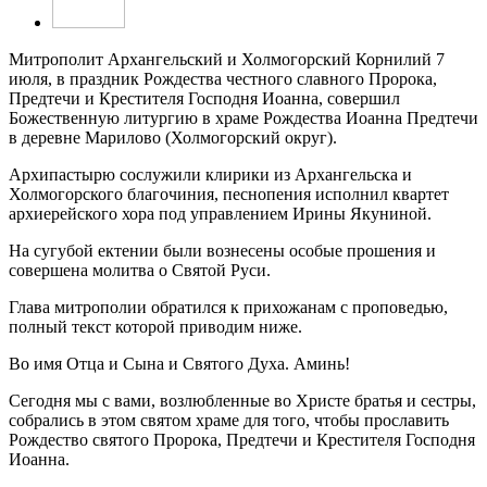
Митрополит Архангельский и Холмогорский Корнилий 7
июля, в праздник Рождества честного славного Пророка,
Предтечи и Крестителя Господня Иоанна, совершил
Божественную литургию в храме Рождества Иоанна Предтечи
в деревне Марилово (Холмогорский округ).
Архипастырю сослужили клирики из Архангельска и
Холмогорского благочиния, песнопения исполнил квартет
архиерейского хора под управлением Ирины Якуниной.
На сугубой ектении были вознесены особые прошения и
совершена молитва о Святой Руси.
Глава митрополии обратился к прихожанам с проповедью,
полный текст которой приводим ниже.
Во имя Отца и Сына и Святого Духа. Аминь!
Сегодня мы с вами, возлюбленные во Христе братья и сестры,
собрались в этом святом храме для того, чтобы прославить
Рождество святого Пророка, Предтечи и Крестителя Господня
Иоанна.