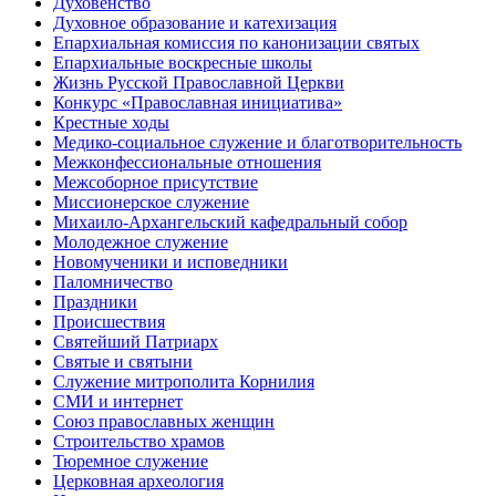
Духовенство
Духовное образование и катехизация
Епархиальная комиссия по канонизации святых
Епархиальные воскресные школы
Жизнь Русской Православной Церкви
Конкурс «Православная инициатива»
Крестные ходы
Медико-социальное служение и благотворительность
Межконфессиональные отношения
Межсоборное присутствие
Миссионерское служение
Михаило-Архангельский кафедральный собор
Молодежное служение
Новомученики и исповедники
Паломничество
Праздники
Происшествия
Святейший Патриарх
Святые и святыни
Служение митрополита Корнилия
СМИ и интернет
Союз православных женщин
Строительство храмов
Тюремное служение
Церковная археология