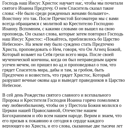
Господь наш Иисус Христос научает нас, чтобы мы почитали
святого Иоанна Предтечу. О нем Спаситель сказал такие
слова: «Не было среди рожденных женами большего».
Воистину это так. После Пречистой Богоматери мы с вами
всегда обращаемся с молитвой ко Крестителю Господню
Иоанну. Вспомним, с какими словами он вышел на свою
проповедь. Он сказал слова, которые затем повторил Господь
наш Иисус Христос: «Покайтесь, приблизилось бо Царство
Небесное». На земле ему было суждено стать Предтечею
Христа, проповедовать о Нем, говоря, что Он Агнец Божий,
Который возьмет на Себя грехи всего мира. После своей
мученической кончины, когда он был неправедным царем
усечен мечем, он пришел во ад и проповедовал о том, что
грядет Спаситель мира, дабы и там, за гробом, быть
Предтечею и возвестить, что грядет Христос, Который
разрушит вечные оковы ада и выведет праведников в Царство
Небесное.
В сей день Рождества святого славного и всехвального
Пророка и Крестителя Господня Иоанна горячо помолимся
ему любвеобильному, чтобы он у Престола Божия молился о
Церкви нашей Православной, Отечестве нашем
Богохранимом и обо всем нашем народе. Верим и знаем, что
его призыв к покаянию и сегодня в сердце каждого
верующего во Христа, и его слова, сказанные две тысячи лет