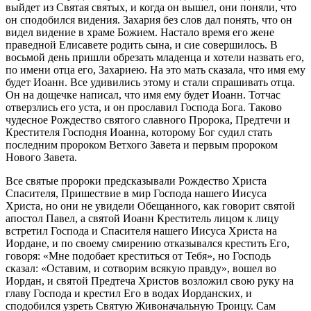
выйдет из Святая святых, и когда он вышел, они поняли, что
он сподобился видения. Захария без слов дал понять, что он
видел видение в храме Божием. Настало время его жене
праведной Елисавете родить сына, и сие совершилось. В
восьмой день пришли обрезать младенца и хотели назвать его,
по имени отца его, Захариею. На это мать сказала, что имя ему
будет Иоанн. Все удивились этому и стали спрашивать отца.
Он на дощечке написал, что имя ему будет Иоанн. Тотчас
отверзлись его уста, и он прославил Господа Бога. Таково
чудесное Рождество святого славного Пророка, Предтечи и
Крестителя Господня Иоанна, которому Бог судил стать
последним пророком Ветхого Завета и первым пророком
Нового Завета.
Все святые пророки предсказывали Рождество Христа
Спасителя, Пришествие в мир Господа нашего Иисуса
Христа, но они не увидели Обещанного, как говорит святой
апостол Павел, а святой Иоанн Креститель лицом к лицу
встретил Господа и Спасителя нашего Иисуса Христа на
Иордане, и по своему смирению отказывался крестить Его,
говоря: «Мне подобает креститься от Тебя», но Господь
сказал: «Оставим, и сотворим всякую правду», вошел во
Иордан, и святой Предтеча Христов возложил свою руку на
главу Господа и крестил Его в водах Иорданских, и
сподобился узреть Святую Живоначальную Троицу. Сам