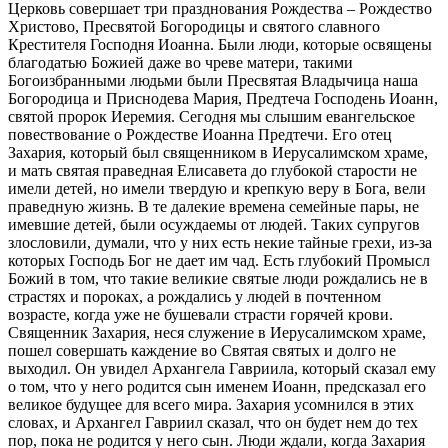
Церковь совершает три празднования Рождества – Рождество
Христово, Пресвятой Богородицы и святого славного
Крестителя Господня Иоанна. Были люди, которые освящены
благодатью Божией даже во чреве матери, такими
Богоизбранными людьми были Пресвятая Владычица наша
Богородица и Приснодева Мария, Предтеча Господень Иоанн,
святой пророк Иеремия. Сегодня мы слышим евангельское
повествование о Рождестве Иоанна Предтечи. Его отец
Захария, который был священником в Иерусалимском храме,
и мать святая праведная Елисавета до глубокой старости не
имели детей, но имели твердую и крепкую веру в Бога, вели
праведную жизнь. В те далекие времена семейные пары, не
имевшие детей, были осуждаемы от людей. Таких супругов
злословили, думали, что у них есть некие тайные грехи, из-за
которых Господь Бог не дает им чад. Есть глубокий Промысл
Божий в том, что такие великие святые люди рождались не в
страстях и пороках, а рождались у людей в почтенном
возрасте, когда уже не бушевали страсти горячей крови.
Священник Захария, неся служение в Иерусалимском храме,
пошел совершать каждение во Святая святых и долго не
выходил. Он увидел Архангела Гавриила, который сказал ему
о том, что у него родится сын именем Иоанн, предсказал его
великое будущее для всего мира. Захария усомнился в этих
словах, и Архангел Гавриил сказал, что он будет нем до тех
пор, пока не родится у него сын. Люди ждали, когда Захария