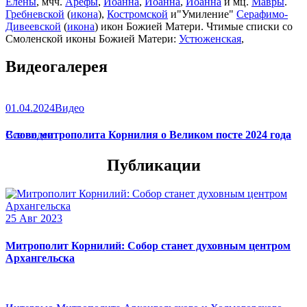
Елены
, мчч.
Арефы
,
Иоанна
,
Иоанна
,
Иоанна
и мц.
Мавры
.
Гребневской
(
икона
),
Костромской
и"Умиление"
Серафимо-
Дивеевской
(
икона
) икон Божией Матери. Чтимые списки со
Смоленской иконы Божией Матери:
Устюженская
,
Выдропусская
,
Христофоровская
,
Супрасльская
,
Югская
Видеогалерея
(
икона
),
Игрицкая
,
Шуйская
(
икона
),
Седмиезерная
,
Сергиевская
(в Троице-Сергиевой Лавре).
01.04.2024
Видео
Слово митрополита Корнилия о Великом посте 2024 года
Все видео
Публикации
25 Авг 2023
Митрополит Корнилий: Собор станет духовным центром
Архангельска