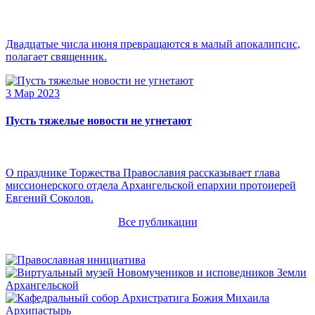
Двадцатые числа июня превращаются в малый апокалипсис,
полагает священник.
3 Мар 2023
Пусть тяжелые новости не угнетают
О празднике Торжества Православия рассказывает глава
миссионерского отдела Архангельской епархии протоиерей
Евгений Соколов.
Все публикации
Архипастырь