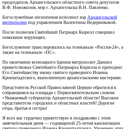
председатель Архангельского областного совета депутатов
В.Ф. Новожилов, мэр г. Архангельска В.Н. Павленко.
Богослужебные песнопения исполнил хор
Архангельской
митрополии
под управлением Валентины Ведерниковой.
После полиелея Святейший Патриарх Кирилл совершил
помазание верующих.
Богослужение транслировалось на телеканале «Россия-24», а
также на телеканале «ПС».
По окончании всенощного бдения митрополит Даниил
приветствовал Святейшего Патриарха Кирилла и преподнес
Его Святейшеству икону святого праведного Иоанна
Кронштадтского, выполненную архангельскими мастерами.
Предстоятель Русской Православной Церкви обратился к
собравшимся на площади с Первосвятительским словом:
«Уважаемый губернатор Архангельской области! Высокие
представители городских и областных властей! Дорогие
отцы, братья и сестры!
Я всех вас сердечно приветствую и поздравляю с этим
замечательным днем — годовщиной 25-летия канонизации
святого праведного Иоанна Кронштадтского. Уроженец этих