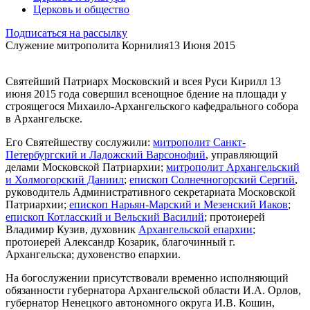
Церковь и общество
Подписаться на рассылку
Служение митрополита Корнилия
13 Июня 2015
Святейший Патриарх Московский и всея Руси Кирилл 13
июня 2015 года совершил всенощное бдение на площади у
строящегося Михаило-Архангельского кафедрального собора
в Архангельске.
Его Святейшеству сослужили:
митрополит Санкт-
Петербургский и Ладожский Варсонофий
, управляющий
делами Московской Патриархии;
митрополит Архангельский
и Холмогорский Даниил
;
епископ Солнечногорский Сергий
,
руководитель Административного секретариата Московской
Патриархии;
епископ Нарьян-Марский и Мезенский Иаков
;
епископ Котласский и Вельский Василий
; протоиерей
Владимир Кузив, духовник
Архангельской епархии
;
протоиерей Александр Козарик, благочинный г.
Архангельска; духовенство епархии.
На богослужении присутствовали временно исполняющий
обязанности губернатора Архангельской области И.А. Орлов,
губернатор Ненецкого автономного округа И.В. Кошин,