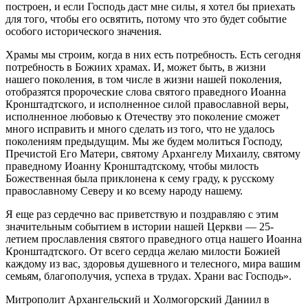
построен, и если Господь даст мне силы, я хотел бы приехать
для того, чтобы его освятить, потому что это будет событие
особого исторического значения.
Храмы мы строим, когда в них есть потребность. Есть сегодня
потребность в Божиих храмах. И, может быть, в жизни
нашего поколения, в том числе в жизни нашей поколения,
отобразятся пророческие слова святого праведного Иоанна
Кронштадтского, и исполненное силой православной веры,
исполненное любовью к Отечеству это поколение сможет
много исправить и много сделать из того, что не удалось
поколениям предыдущим. Мы же будем молиться Господу,
Пречистой Его Матери, святому Архангелу Михаилу, святому
праведному Иоанну Кронштадтскому, чтобы милость
Божественная была приклонена к сему граду, к русскому
православному Северу и ко всему народу нашему.
Я еще раз сердечно вас приветствую и поздравляю с этим
значительным событием в истории нашей Церкви — 25-
летием прославления святого праведного отца нашего Иоанна
Кронштадтского. От всего сердца желаю милости Божией
каждому из вас, здоровья душевного и телесного, мира вашим
семьям, благополучия, успеха в трудах. Храни вас Господь».
Митрополит Архангельский и Холмогорский Даниил в