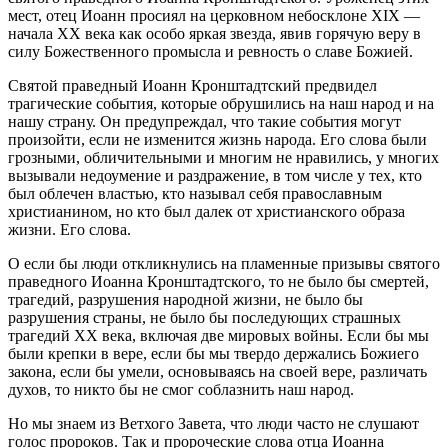
мест, отец Иоанн просиял на церковном небосклоне XIX —
начала ХХ века как особо яркая звезда, явив горячую веру в
силу Божественного промысла и ревность о славе Божией.
Святой праведный Иоанн Кронштадтский предвидел
трагические события, которые обрушились на наш народ и на
нашу страну. Он предупреждал, что такие события могут
произойти, если не изменится жизнь народа. Его слова были
грозными, обличительными и многим не нравились, у многих
вызывали недоумение и раздражение, в том числе у тех, кто
был облечен властью, кто называл себя православным
христианином, но кто был далек от христианского образа
жизни. Его слова.
О если бы люди откликнулись на пламенные призывы святого
праведного Иоанна Кронштадтского, то не было бы смертей,
трагедий, разрушения народной жизни, не было бы
разрушения страны, не было бы последующих страшных
трагедий ХХ века, включая две мировых войны. Если бы мы
были крепки в вере, если бы мы твердо держались Божиего
закона, если бы умели, основываясь на своей вере, различать
духов, то никто бы не смог соблазнить наш народ.
Но мы знаем из Ветхого Завета, что люди часто не слушают
голос пророков. Так и пророческие слова отца Иоанна