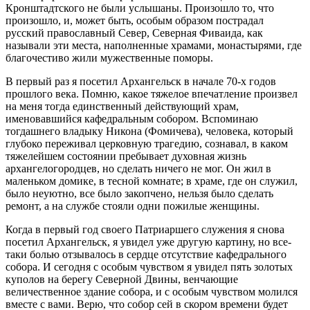
Кронштадтского не были услышаны. Произошло то, что
произошло, и, может быть, особым образом пострадал
русский православный Север, Северная Фиваида, как
называли эти места, наполненные храмами, монастырями, где
благочестиво жили мужественные поморы.
В первый раз я посетил Архангельск в начале 70-х годов
прошлого века. Помню, какое тяжелое впечатление произвел
на меня тогда единственный действующий храм,
именовавшийся кафедральным собором. Вспоминаю
тогдашнего владыку Никона (Фомичева), человека, который
глубоко переживал церковную трагедию, сознавал, в каком
тяжелейшем состоянии пребывает духовная жизнь
архангелогородцев, но сделать ничего не мог. Он жил в
маленьком домике, в тесной комнате; в храме, где он служил,
было неуютно, все было закопчено, нельзя было сделать
ремонт, а на службе стояли одни пожилые женщины.
Когда в первый год своего Патриаршего служения я снова
посетил Архангельск, я увидел уже другую картину, но все-
таки болью отзывалось в сердце отсутствие кафедрального
собора. И сегодня с особым чувством я увидел пять золотых
куполов на берегу Северной Двины, венчающие
величественное здание собора, и с особым чувством молился
вместе с вами. Верю, что собор сей в скором времени будет