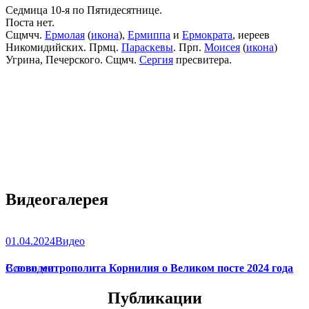
Седмица 10-я по Пятидесятнице.
Поста нет.
Сщмчч.
Ермолая
(
икона
),
Ермиппа
и
Ермократа
, иереев
Никомидийских. Прмц.
Параскевы
. Прп.
Моисея
(
икона
)
Угрина, Печерского. Сщмч.
Сергия
пресвитера.
Видеогалерея
01.04.2024
Видео
Слово митрополита Корнилия о Великом посте 2024 года
Все видео
Публикации