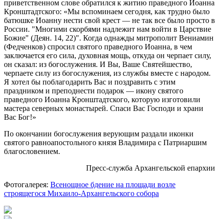
приветственном слове обратился к житию праведного Иоанна
Кронштадтского: «Мы вспоминаем сегодня, как трудно было
батюшке Иоанну нести свой крест — не так все было просто в
России. "Многими скорбями надлежит нам войти в Царствие
Божие" (Деян. 14, 22)". Когда однажды митрополит Вениамин
(Федченков) спросил святого праведного Иоанна, в чем
заключается его сила, духовная мощь, откуда он черпает силу,
он сказал: из богослужения. И Вы, Ваше Святейшество,
черпаете силу из богослужения, из службы вместе с народом.
Я хотел бы поблагодарить Вас и поздравить с этим
праздником и преподнести подарок — икону святого
праведного Иоанна Кронштадтского, которую изготовили
мастера северных монастырей. Спаси Вас Господи и храни
Вас Бог!»
По окончании богослужения верующим раздали иконки
святого равноапостольного князя Владимира с Патриаршим
благословением.
Пресс-служба Архангельской епархии
Фотогалерея:
Всенощное бдение на площади возле
строящегося Михаило-Архангельского собора