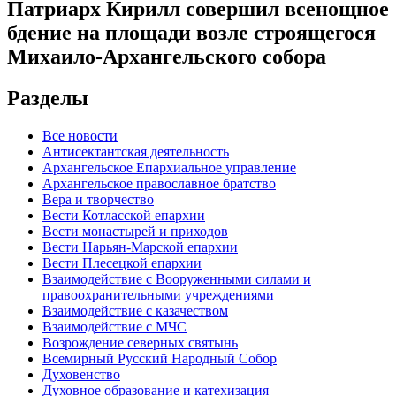
Патриарх Кирилл совершил всенощное
бдение на площади возле строящегося
Михаило-Архангельского собора
Разделы
Все новости
Антисектантская деятельность
Архангельское Епархиальное управление
Архангельское православное братство
Вера и творчество
Вести Котласской епархии
Вести монастырей и приходов
Вести Нарьян-Марской епархии
Вести Плесецкой епархии
Взаимодействие с Вооруженными силами и
правоохранительными учреждениями
Взаимодействие с казачеством
Взаимодействие с МЧС
Возрождение северных святынь
Всемирный Русский Народный Собор
Духовенство
Духовное образование и катехизация