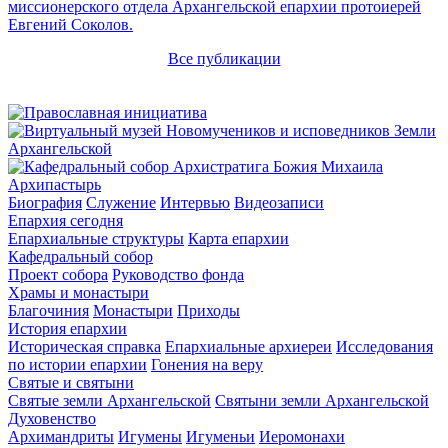
миссионерского отдела Архангельской епархии протоиерей
Евгений Соколов.
Все публикации
Архипастырь
Биография
Служение
Интервью
Видеозаписи
Епархия сегодня
Епархиальные структуры
Карта епархии
Кафедральный собор
Проект собора
Руководство фонда
Храмы и монастыри
Благочиния
Монастыри
Приходы
История епархии
Историческая справка
Епархиальные архиереи
Исследования
по истории епархии
Гонения на веру
Святые и святыни
Святые земли Архангельской
Святыни земли Архангельской
Духовенство
Архимандриты
Игумены
Игуменьи
Иеромонахи