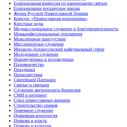
Епархиальная комиссия по канонизации святых
Епархиальные воскресные школы
Жизнь Русской Православной Церкви
Конкурс «Православная инициатива»
Крестные ходы
Медико-социальное служение и благотворительность
Межконфессиональные отношения
Межсоборное присутствие
Миссионерское служение
Михаило-Архангельский кафедральный собор
Молодежное служение
Новомученики и исповедники
Паломничество
Праздники
Происшествия
Святейший Патриарх
Святые и святыни
Служение митрополита Корнилия
СМИ и интернет
Союз православных женщин
Строительство храмов
Тюремное служение
Церковная археология
Церковь и власть
Церковь и культура