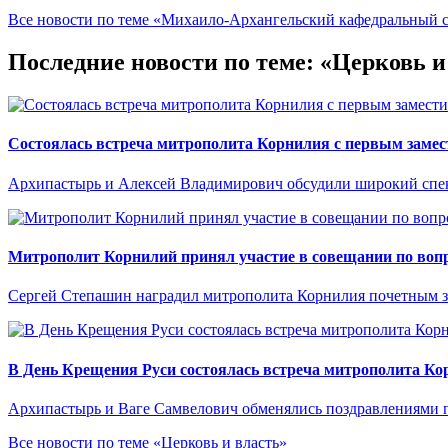
Все новости по теме «Михаило-Архангельский кафедральный 
Последние новости по теме: «Церковь и
Состоялась встреча митрополита Корнилия с первым замес
Архипастырь и Алексей Владимирович обсудили широкий спект
Митрополит Корнилий принял участие в совещании по вопр
Сергей Степашин наградил митрополита Корнилия почетным 
В День Крещения Руси состоялась встреча митрополита Кор
Архипастырь и Ваге Самвелович обменялись поздравлениями п
Все новости по теме «Церковь и власть»