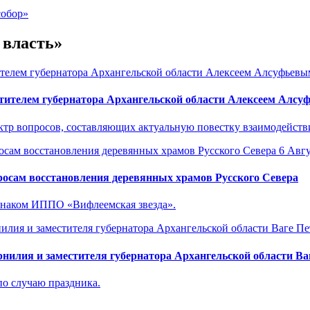
собор»
 власть»
тителем губернатора Архангельской области Алексеем Алс
р вопросов, составляющих актуальную повестку взаимодействия
6 Авгу
осам восстановления деревянных храмов Русского Севера
знаком ИППО «Вифлеемская звезда».
нилия и заместителя губернатора Архангельской области Ва
о случаю праздника.