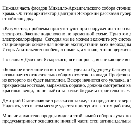
Нижняя часть фасадов Михаило-Архангельского собора столицы
храма. Об этом архитектор Дмитрий Яскорский рассказал губ
стройплощадку.
«Разумеется, проблемы присутствуют при сооружении этого в
электроснабжение подключено по временной схеме. При этом д
электрокалориферы. Сегодня мы не можем включить эту систем
стационарной основе для полной эксплуатации всех необходимы
Игорь Анатольевич пообещал помочь, а я знаю, что он держит 
По словам Дмитрия Яскорского, все вопросы, возникающие во в
«Большое внимание на встрече мы уделили будущему благоустр
возвышается относительно общих отметок площади Профсоюзов.
из которого он будет выполнен. Вскоре начнется его укладка, а
прекрасном костюме, выражаясь образно, должна смотреться ка
красивые вещи, но не выйти за рамки бюджета строительства».
Дмитрий Станиславович рассказал также, что предстоит заверш
Надеюсь, что в этом месяце удастся приступить к этим работам,
Многие архангелогородцы видели этой зимой собор в лучах под
предусматривает освещение нижней части стен антивандальны