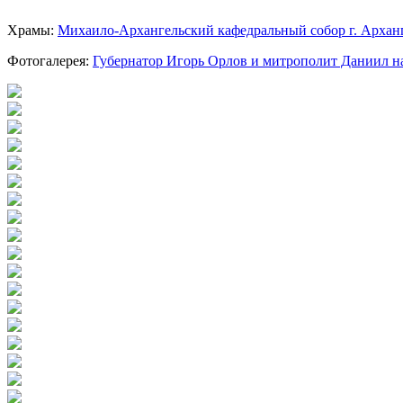
Храмы:
Михаило-Архангельский кафедральный собор г. Архан
Фотогалерея:
Губернатор Игорь Орлов и митрополит Даниил н