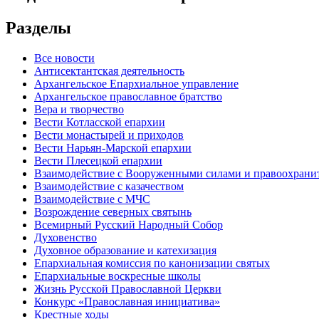
Разделы
Все новости
Антисектантская деятельность
Архангельское Епархиальное управление
Архангельское православное братство
Вера и творчество
Вести Котласской епархии
Вести монастырей и приходов
Вести Нарьян-Марской епархии
Вести Плесецкой епархии
Взаимодействие с Вооруженными силами и правоохран
Взаимодействие с казачеством
Взаимодействие с МЧС
Возрождение северных святынь
Всемирный Русский Народный Собор
Духовенство
Духовное образование и катехизация
Епархиальная комиссия по канонизации святых
Епархиальные воскресные школы
Жизнь Русской Православной Церкви
Конкурс «Православная инициатива»
Крестные ходы