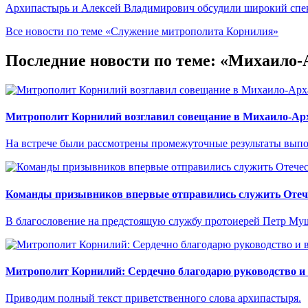
Архипастырь и Алексей Владимирович обсудили широкий спект
Все новости по теме «Служение митрополита Корнилия»
Последние новости по теме: «Михаило
Митрополит Корнилий возглавил совещание в Михаило-Арх
На встрече были рассмотрены промежуточные результаты выпо
Команды призывников впервые отправились служить Отече
В благословение на предстоящую службу протоиерей Петр Муш
Митрополит Корнилий: Сердечно благодарю руководство и
Приводим полный текст приветственного слова архипастыря.