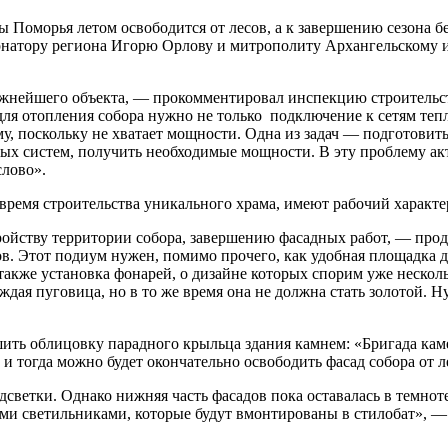
 Поморья летом освободится от лесов, а к завершению сезона б
ернатору региона Игорю Орлову и митрополиту Архангельскому 
ажнейшего объекта, — прокомментировал инспекцию строительс
ля отопления собора нужно не только подключение к сетям тепл
у, поскольку не хватает мощности. Одна из задач — подготовит
х систем, получить необходимые мощности. В эту проблему акти
слово».
ремя строительства уникального храма, имеют рабочий характер
ойству территории собора, завершению фасадных работ, — продо
 Этот подиум нужен, помимо прочего, как удобная площадка дл
 также установка фонарей, о дизайне которых спорим уже несколь
ждая пуговица, но в то же время она не должна стать золотой. 
ить облицовку парадного крыльца здания камнем: «Бригада каме
 и тогда можно будет окончательно освободить фасад собора от л
светки. Однако нижняя часть фасадов пока оставалась в темноте
ми светильниками, которые будут вмонтированы в стилобат», —