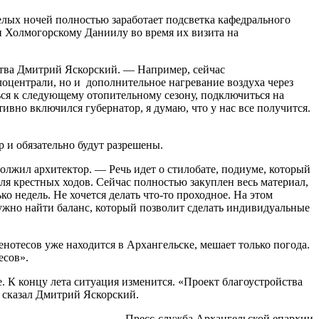
елых ночей полностью заработает подсветка кафедрального
и Холмогорскому Даниилу во время их визита на
тва Дмитрий Яскорский. — Например, сейчас
оцентрали, но и дополнительное нагревание воздуха через
ься к следующему отопительному сезону, подключиться на
вно включился губернатор, я думаю, что у нас все получится.
 и обязательно будут разрешены.
лжил архитектор. — Речь идет о стилобате, подиуме, который
я крестных ходов. Сейчас полностью закуплен весь материал,
ко недель. Не хочется делать что-то проходное. На этом
Нужно найти баланс, который позволит сделать индивидуальные
нотесов уже находится в Архангельске, мешает только погода.
есов».
. К концу лета ситуация изменится. «Проект благоустройства
 сказал Дмитрий Яскорский.
Пресс-служба Архангельской епархии