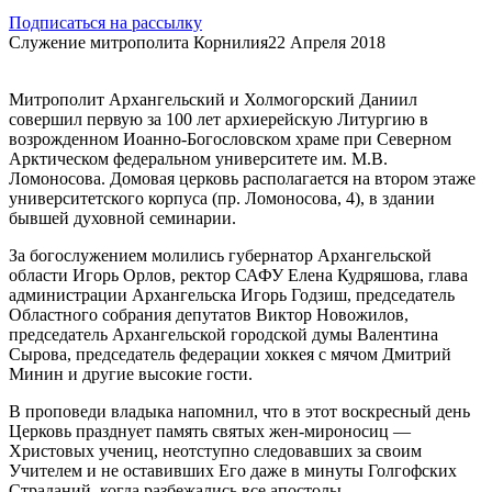
Подписаться на рассылку
Служение митрополита Корнилия
22 Апреля 2018
Митрополит Архангельский и Холмогорский Даниил
совершил первую за 100 лет архиерейскую Литургию в
возрожденном Иоанно-Богословском храме при Северном
Арктическом федеральном университете им. М.В.
Ломоносова. Домовая церковь располагается на втором этаже
университетского корпуса (пр. Ломоносова, 4), в здании
бывшей духовной семинарии.
За богослужением молились губернатор Архангельской
области Игорь Орлов, ректор САФУ Елена Кудряшова, глава
администрации Архангельска Игорь Годзиш, председатель
Областного собрания депутатов Виктор Новожилов,
председатель Архангельской городской думы Валентина
Сырова, председатель федерации хоккея с мячом Дмитрий
Минин и другие высокие гости.
В проповеди владыка напомнил, что в этот воскресный день
Церковь празднует память святых жен-мироносиц —
Христовых учениц, неотступно следовавших за своим
Учителем и не оставивших Его даже в минуты Голгофских
Страданий, когда разбежались все апостолы.