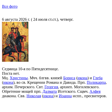
Все фото
6 августа 2026 г. ( 24 июля ст.ст.), четверг.
Седмица 10-я по Пятидесятнице.
Поста нет.
Мц.
Христины
. Мчч. блгвв. князей
Бориса
(
икона
) и
Глеба
(
икона
), во св. Крещении Романа и Давида. Прп.
Поликарпа
,
архим. Печерского. Свт.
Георгия
, архиеп. Могилевского.
Обретение мощей прп.
Далмата
Исетского. Сщмч.
Алфея
диакона. Свв.
Николая
(
икона
) и
Иоанна
испп., пресвитеров.