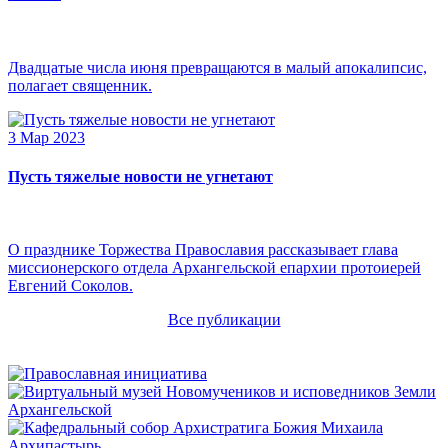
Двадцатые числа июня превращаются в малый апокалипсис,
полагает священник.
3 Мар 2023
Пусть тяжелые новости не угнетают
О празднике Торжества Православия рассказывает глава
миссионерского отдела Архангельской епархии протоиерей
Евгений Соколов.
Все публикации
Архипастырь