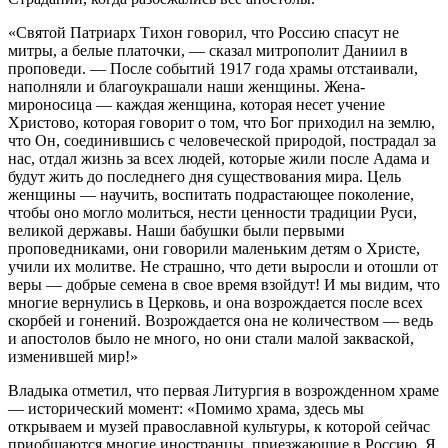
«Святой Патриарх Тихон говорил, что Россию спасут не
митры, а белые платочки, — сказал митрополит Даниил в
проповеди. — После событий 1917 года храмы отстаивали,
наполняли и благоукрашали наши женщины. Жена-
мироносица — каждая женщина, которая несет учение
Христово, которая говорит о том, что Бог приходил на землю,
что Он, соединившись с человеческой природой, пострадал за
нас, отдал жизнь за всех людей, которые жили после Адама и
будут жить до последнего дня существования мира. Цель
женщины — научить, воспитать подрастающее поколение,
чтобы оно могло молиться, нести ценности традиции Руси,
великой державы. Наши бабушки были первыми
проповедниками, они говорили маленьким детям о Христе,
учили их молитве. Не страшно, что дети выросли и отошли от
веры — добрые семена в свое время взойдут! И мы видим, что
многие вернулись в Церковь, и она возрождается после всех
скорбей и гонений. Возрождается она не количеством — ведь
и апостолов было не много, но они стали малой закваской,
изменившей мир!»
Владыка отметил, что первая Литургия в возрожденном храме
— исторический момент: «Помимо храма, здесь мы
открываем и музей православной культуры, к которой сейчас
приобщаются многие иностранцы, приезжающие в Россию. Я