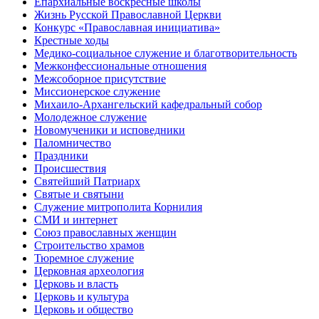
Епархиальные воскресные школы
Жизнь Русской Православной Церкви
Конкурс «Православная инициатива»
Крестные ходы
Медико-социальное служение и благотворительность
Межконфессиональные отношения
Межсоборное присутствие
Миссионерское служение
Михаило-Архангельский кафедральный собор
Молодежное служение
Новомученики и исповедники
Паломничество
Праздники
Происшествия
Святейший Патриарх
Святые и святыни
Служение митрополита Корнилия
СМИ и интернет
Союз православных женщин
Строительство храмов
Тюремное служение
Церковная археология
Церковь и власть
Церковь и культура
Церковь и общество