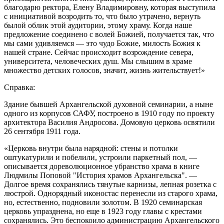
благодарю ректора, Елену Владимировну, которая выступила
с инициативой возродить то, что было утрачено, вернуть
былой облик этой аудитории, этому храму. Когда наше
предложение соединено с волей Божией, получается так, что
мы сами удивляемся — это чудо Божие, милость Божия к
нашей стране. Сейчас происходит возрождение севера,
университета, человеческих душ. Мы слышим в храме
множество детских голосов, значит, жизнь жительствует!»
Справка:
Здание бывшей Архангельской духовной семинарии, а ныне
одного из корпусов САФУ, построено в 1910 году по проекту
архитектора Василия Андросова. Домовую церковь освятили
26 сентября 1911 года.
«Церковь внутри была нарядной: стены и потолки
оштукатурили и побелили, устроили паркетный пол, —
описывается дореволюционное убранство храма в книге
Людмилы Поповой "История храмов Архангельска". —
Долгое время сохранялись тянутые карнизы, лепная розетка с
люстрой. Однорядный иконостас перенесли из старого храма,
но, естественно, подновили золотом. В 1920 семинарская
церковь упразднена, но еще в 1923 году главы с крестами
сохранялись. Это беспокоило администрацию Архангельского