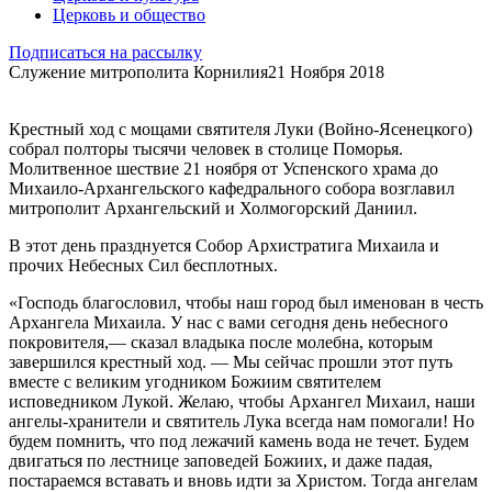
Церковь и общество
Подписаться на рассылку
Служение митрополита Корнилия
21 Ноября 2018
Крестный ход с мощами святителя Луки (Войно-Ясенецкого)
собрал полторы тысячи человек в столице Поморья.
Молитвенное шествие 21 ноября от Успенского храма до
Михаило-Архангельского кафедрального собора возглавил
митрополит Архангельский и Холмогорский Даниил.
В этот день празднуется Собор Архистратига Михаила и
прочих Небесных Сил бесплотных.
«Господь благословил, чтобы наш город был именован в честь
Архангела Михаила. У нас с вами сегодня день небесного
покровителя,— сказал владыка после молебна, которым
завершился крестный ход. — Мы сейчас прошли этот путь
вместе с великим угодником Божиим святителем
исповедником Лукой. Желаю, чтобы Архангел Михаил, наши
ангелы-хранители и святитель Лука всегда нам помогали! Но
будем помнить, что под лежачий камень вода не течет. Будем
двигаться по лестнице заповедей Божиих, и даже падая,
постараемся вставать и вновь идти за Христом. Тогда ангелам