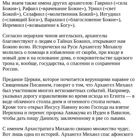
Мы знаем также имена других архангелов: Гавриил («сила
Божия»), Рафаил («врачевание Божие»), Уриил («свет
Божий»), Селафиил («молитвенник Божий»), Иегудиил
(«славящий Бога»), Варахиил («благословение Божие»),
Иеремиил («возвышение к Богу»).
Согласно иерархии чинов ангельских, архангелы
благовествуют о людям о Тайнах Божиих, открывают нам
Божию волю. Исторически на Руси Архангелу Михаилу
молились о помощи в избавлении от скорби, при входе в
новый дом и на основание дома, о покровительстве царского
трона и, вообще, государства, о спасении и сохранении
России.
Предание Церкви, которое почитается верующими наравне со
Священным Писанием, говорит о том, что Архангел Михаил
был участником многих ветхозаветных событий. Например,
указывал дорогу израильтяням во время исхода из Египта — в
виде облачного столпа днем и огненного столпа ночью.
Кроме того открыл Иисусу Навину волю Господа на взятие
Иерихона и перенес пророка Аввакума из Иудеи в Вавилон,
чтобы дать пищу Даниилу, заключенному в рве со львами.
С именем Архистратига Михаило связано множество чудес.
Вот лишь одна из историй. Архангел Михаил спас афонского