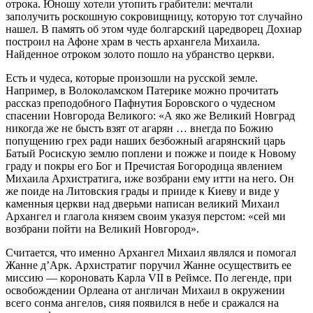
отрока. Юношу хотели утопить грабители: мечтали
заполучить роскошную сокровищницу, которую тот случайно
нашел. В память об этом чуде болгарский царедворец Дохиар
построил на Афоне храм в честь архангела Михаила.
Найденное отроком золото пошло на убранство церкви.
Есть и чудеса, которые произошли на русской земле.
Например, в Волоколамском Патерике можно прочитать
рассказ преподобного Пафнутия Боровского о чудесном
спасении Новгорода Великого: «А яко же Великий Новград
никогда же не бысть взят от агарян … внегда по Божию
попущению грех ради наших безбожный агарянский царь
Батый Росискую землю поплени и пожже и поиде к Новому
граду и покры его Бог и Пречистая Богородица явлением
Михаила Архистратига, иже возбрани ему итти на него. Он
же поиде на Литовския грады и прииде к Киеву и виде у
каменныя церкви над дверьми написан великий Михаил
Архангел и глагола князем своим указуя перстом: «сей ми
возбрани пойти на Великий Новгород».
Считается, что именно Архангел Михаил являлся и помогал
Жанне д’Арк. Архистратиг поручил Жанне осуществить ее
миссию — короновать Карла VII в Реймсе. По легенде, при
освобождении Орлеана от англичан Михаил в окружении
всего сонма ангелов, сияя появился в небе и сражался на