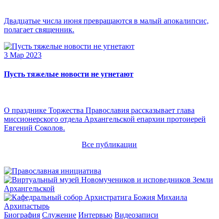
Двадцатые числа июня превращаются в малый апокалипсис,
полагает священник.
3 Мар 2023
Пусть тяжелые новости не угнетают
О празднике Торжества Православия рассказывает глава
миссионерского отдела Архангельской епархии протоиерей
Евгений Соколов.
Все публикации
Архипастырь
Биография
Служение
Интервью
Видеозаписи