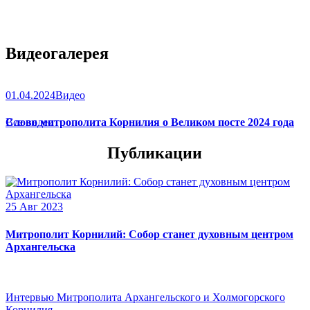
Видеогалерея
01.04.2024
Видео
Слово митрополита Корнилия о Великом посте 2024 года
Все видео
Публикации
25 Авг 2023
Митрополит Корнилий: Собор станет духовным центром
Архангельска
Интервью Митрополита Архангельского и Холмогорского
Корнилия