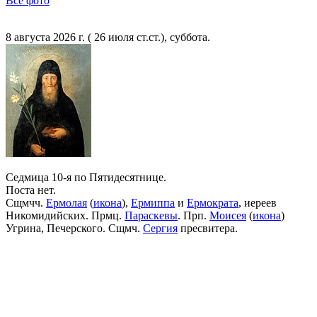
Все фото
8 августа 2026 г. ( 26 июля ст.ст.), суббота.
Седмица 10-я по Пятидесятнице.
Поста нет.
Сщмчч.
Ермолая
(
икона
),
Ермиппа
и
Ермократа
, иереев
Никомидийских. Прмц.
Параскевы
. Прп.
Моисея
(
икона
)
Угрина, Печерского. Сщмч.
Сергия
пресвитера.