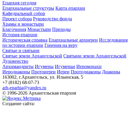
Епархия сегодня
Епархиальные структуры
Карта епархии
Кафедральный собор
Проект собора
Руководство фонда
Храмы и монастыри
Благочиния
Монастыри
Приходы
История епархии
Историческая справка
Епархиальные архиереи
Исследования
по истории епархии
Гонения на веру
Святые и святыни
Святые земли Архангельской
Святыни земли Архангельской
Духовенство
Архимандриты
Игумены
Игуменьи
Иеромонахи
Иеродиаконы
Протоиереи
Иереи
Протодиаконы
Диаконы
163002, г.Архангельск, ул. Ильинская, 5
+7 (8182) 68-07-73
arh-eparhia@yandex.ru
© 1996-2026 Архангельская епархия
Создание сайта: