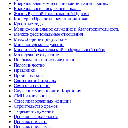
Епархиальная комиссия по канонизации святых
Епархиальные воскресные школы
Жизнь Русской Православной Церкви
Конкурс «Православная инициатива»
Крестные ходы
Медико-социальное служение и благотворительность
Межконфессиональные отношения
Межсоборное присутствие
Миссионерское служение
Михаило-Архангельский кафедральный собор
Молодежное служение
Новомученики и исповедники
Паломничество
Праздники
Происшествия
Святейший Патриарх
Святые и святыни
Служение митрополита Корнилия
СМИ и интернет
Союз православных женщин
Строительство храмов
Тюремное служение
Церковная археология
Церковь и власть
Церковь и культура