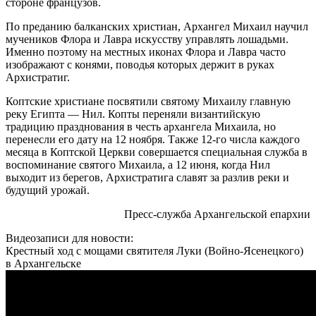
стороне французов.
По преданию балканских христиан, Архангел Михаил научил
мучеников Флора и Лавра искусству управлять лошадьми.
Именно поэтому на местных иконах Флора и Лавра часто
изображают с конями, поводья которых держит в руках
Архистратиг.
Коптские христиане посвятили святому Михаилу главную
реку Египта — Нил. Копты переняли византийскую
традицию празднования в честь архангела Михаила, но
перенесли его дату на 12 ноября. Также 12-го числа каждого
месяца в Коптской Церкви совершается специальная служба в
воспоминание святого Михаила, а 12 июня, когда Нил
выходит из берегов, Архистратига славят за разлив реки и
будущий урожай.
Пресс-служба Архангельской епархии
Видеозаписи для новости:
Крестный ход с мощами святителя Луки (Войно-Ясенецкого)
в Архангельске