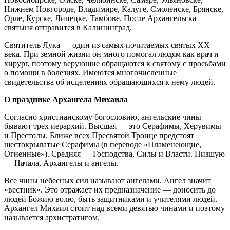
Нижнем Новгороде, Владимире, Калуге, Смоленске, Брянске,
Орле, Курске, Липецке, Тамбове. После Архангельска
святыня отправится в Калининград.
Святитель Лука — один из самых почитаемых святых XX
века. При земной жизни он много помогал людям как врач и
хирург, поэтому верующие обращаются к святому с просьбами
о помощи в болезнях. Имеются многочисленные
свидетельства об исцелениях обращающихся к нему людей.
О празднике Архангела Михаила
Согласно христианскому богословию, ангельские чины
бывают трех иерархий. Высшая — это Серафимы, Херувимы
и Престолы. Ближе всех Пресвятой Троице предстоят
шестокрылатые Серафимы (в переводе «Пламенеющие,
Огненные»). Средняя — Господства, Силы и Власти. Низшую
— Начала, Архангелы и ангелы.
Все чины небесных сил называют ангелами. Ангел значит
«вестник». Это отражает их предназначение — доносить до
людей Божию волю, быть защитниками и учителями людей.
Архангел Михаил стоит над всеми девятью чинами и поэтому
называется архистратигом.