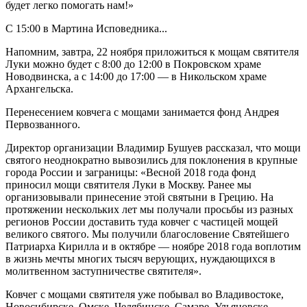
будет легко помогать нам!»
С 15:00 в Мартина Исповедника...
Напомним, завтра, 22 ноября приложиться к мощам святителя
Луки можно будет с 8:00 до 12:00 в Покровском храме
Новодвинска, а с 14:00 до 17:00 — в Никольском храме
Архангельска.
Перенесением ковчега с мощами занимается фонд Андрея
Первозванного.
Директор организации Владимир Бушуев рассказал, что мощи
святого неоднократно вывозились для поклонения в крупные
города России и заграницы: «Весной 2018 года фонд
приносил мощи святителя Луки в Москву. Ранее мы
организовывали принесение этой святыни в Грецию. На
протяжении нескольких лет мы получали просьбы из разных
регионов России доставить туда ковчег с частицей мощей
великого святого. Мы получили благословение Святейшего
Патриарха Кирилла и в октябре — ноябре 2018 года воплотим
в жизнь мечты многих тысяч верующих, нуждающихся в
молитвенном заступничестве святителя».
Ковчег с мощами святителя уже побывал во Владивостоке,
Новосибирске, Омске, Челябинске, Самаре, Ульяновске,